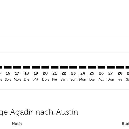
aimer. Angebote finden
isclaimer. Angebote finden
rs-disclaimer. Angebote finden
offers-disclaimer. Angebote finden
iew-offers-disclaimer. Angebote finden
mp-view-offers-disclaimer. Angebote finden
S: cmp-view-offers-disclaimer. Angebote finden
A–AUS: cmp-view-offers-disclaimer. Angebote finden
AGA–AUS: cmp-view-offers-disclaimer. Angebote finden
AGA–AUS: cmp-view-offers-disclaimer. Angebote find
AGA–AUS: cmp-view-offers-disclaimer. Angebote 
AGA–AUS: cmp-view-offers-disclaimer. Angeb
AGA–AUS: cmp-view-offers-disclaimer. A
AGA–AUS: cmp-view-offers-disclaime
AGA–AUS: cmp-view-offers-discl
AGA–AUS: cmp-view-offers-
AGA–AUS: cmp-view-off
AGA–AUS: cmp-view
AGA–AUS: cmp-
AGA–AUS: 
AGA–A
A
5
16
17
18
19
20
21
22
23
24
25
26
27
28
m
Son
Mon
Die
Mit
Don
Fre
Sam
Son
Mon
Die
Mit
Don
Fre
S
üge Agadir nach Austin
Nach
Bud