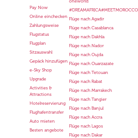
oneworld
Pay Now
#DREAMAFRICA#MEETMOROCCO
Online einchecken
Flüge nach Agadir
Zahlungsweise
Flüge nach Casablanca
Flugstatus
Flüge nach Dakhla
Flugplan
Flüge nach Nador
Sitzauswahl
Flüge nach Oujda
Gepäck hinzufügen
Flüge nach Ouarzazate
e-Sky Shop
Flüge nach Tetouan
Upgrade
Flüge nach Rabat
Activities &
Flüge nach Marrakech
Attractions
Flüge nach Tangier
Hotelreservierung
Flüge nach Banjul
Flughafentransfer
Flüge nach Accra
Auto mieten
Flüge nach Lagos
Besten angebote
Flüge nach Dakar