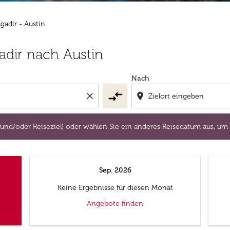
gadir - Austin
lugort und/oder Reiseziel) oder wählen Sie ein anderes Re
adir nach Austin
Nach
compare_arrows
close
location_on
 und/oder Reiseziel) oder wählen Sie ein anderes Reisedatum aus, um
Sep. 2026
Keine Ergebnisse für diesen Monat
Angebote finden