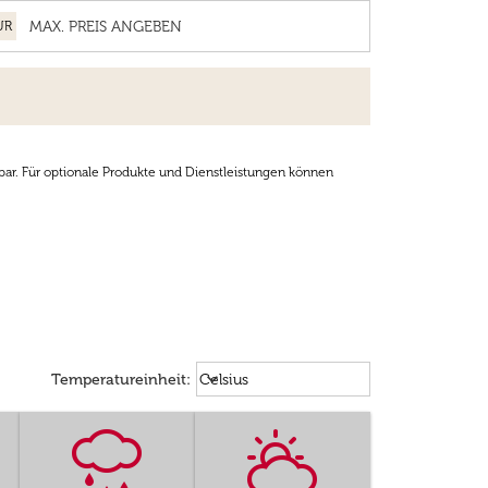
UR
bar. Für optionale Produkte und Dienstleistungen können
Weather unit option Celsius Select
keyboard_arrow_down
Temperatureinheit
:
Celsius