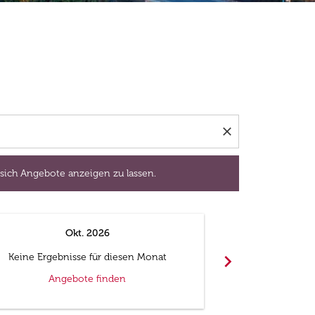
isedatum aus, um sich Angebote anzeigen zu lassen.
close
 sich Angebote anzeigen zu lassen.
Okt. 2026
N
chevron_right
Keine Ergebnisse für diesen Monat
Keine Ergebn
Angebote finden
Ange