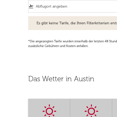
flight_takeoff
Es gibt keine Tarife, die Ihren Filterkriterien entsprec
Es gibt keine Tarife, die Ihren Filterkriterien ent
*Die angezeigten Tarife wurden innerhalb der letzten 48 Stun
zusätzliche Gebühren und Kosten anfallen.
Das Wetter in Austin