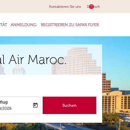
language
keyboard_arrow_down
Kontaktieren Sie uns
Deutsch
ITÄT
ANMELDUNG
REGISTRIEREN ZU SAFAR FLYER
l Air Maroc.
flug
today
Suchen
abel
oking-return-date-aria-label
8/2026