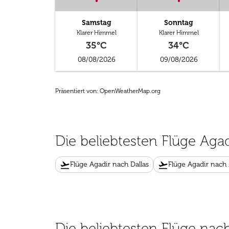
Samstag
Sonntag
Klarer Himmel
Klarer Himmel
35°C
34°C
08/08/2026
09/08/2026
Präsentiert von
: OpenWeatherMap.org
Die beliebtesten Flüge Agad
flight_takeoff
flight_takeoff
Flüge Agadir nach Dallas
Flüge Agadir nach
Die beliebtesten Flüge nac