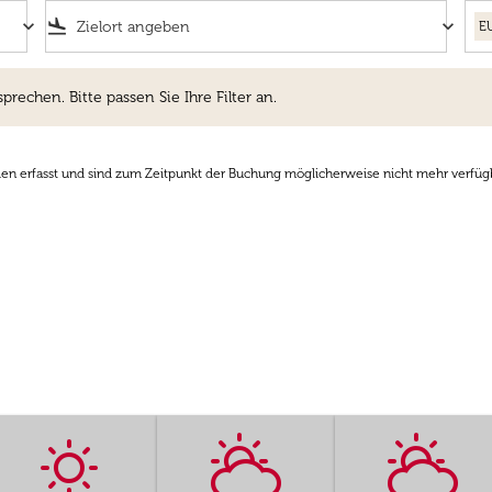
keyboard_arrow_down
flight_land
keyboard_arrow_down
E
hen. Bitte passen Sie Ihre Filter an.
sprechen. Bitte passen Sie Ihre Filter an.
den erfasst und sind zum Zeitpunkt der Buchung möglicherweise nicht mehr verfüg