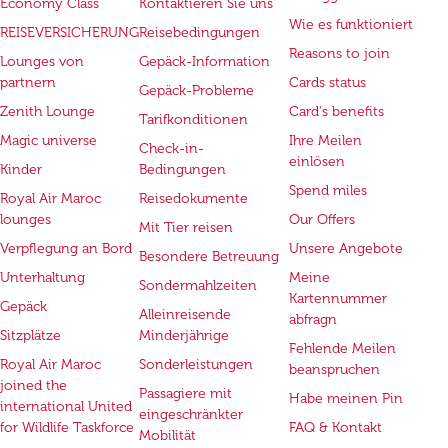
Economy Class
Kontaktieren Sie uns
Wie es funktioniert
REISEVERSICHERUNG
Reisebedingungen
Reasons to join
Lounges von
Gepäck-Information
partnern
Cards status
Gepäck-Probleme
Zenith Lounge
Card's benefits
Tarifkonditionen
Magic universe
Ihre Meilen
Check-in-
einlösen
Kinder
Bedingungen
Spend miles
Royal Air Maroc
Reisedokumente
lounges
Our Offers
Mit Tier reisen
Verpflegung an Bord
Unsere Angebote
Besondere Betreuung
Unterhaltung
Meine
Sondermahlzeiten
Kartennummer
Gepäck
Alleinreisende
abfragn
Sitzplätze
Minderjährige
Fehlende Meilen
Royal Air Maroc
Sonderleistungen
beanspruchen
joined the
Passagiere mit
Habe meinen Pin
international United
eingeschränkter
for Wildlife Taskforce
FAQ & Kontakt
Mobilität