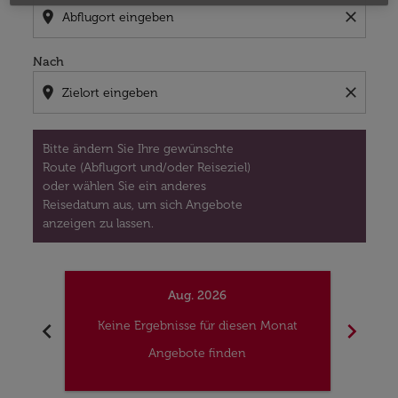
location_on
close
Nach
location_on
close
Bitte ändern Sie Ihre gewünschte
Route (Abflugort und/oder Reiseziel)
oder wählen Sie ein anderes
Reisedatum aus, um sich Angebote
anzeigen zu lassen.
Aug. 2026
chevron_left
chevron_right
Keine Ergebnisse für diesen Monat
Kei
Angebote finden