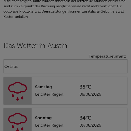
*Die angezeigten Tarife wurden innerhalb der letzten 48 Stunden erfasst und
sind zum Zeitpunkt der Buchung möglicherweise nicht mehr verfügbar. Für
optionale Produkte und Dienstleistungen können zusätzliche Gebühren und
Kosten anfallen.
Das Wetter in Austin
Temperatureinheit
:
Weather unit option Celsius Selected
keyboard_arrow_down
Celsius
35°C
Samstag
Leichter Regen
08/08/2026
34°C
Sonntag
Leichter Regen
09/08/2026