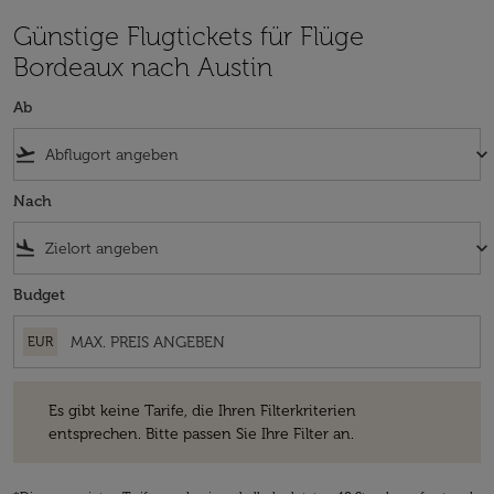
Günstige Flugtickets für Flüge
Bordeaux nach Austin
Ab
flight_takeoff
keyboard_arrow_down
Nach
flight_land
keyboard_arrow_down
Budget
EUR
Es gibt keine Tarife, die Ihren Filterkriterien entsprechen. Bitte passe
Es gibt keine Tarife, die Ihren Filterkriterien
entsprechen. Bitte passen Sie Ihre Filter an.