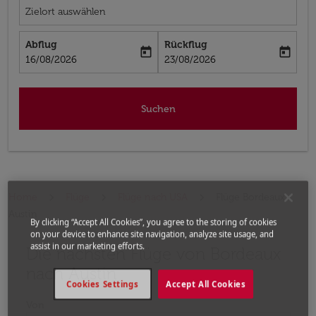
Zielort auswählen
Abflug
Rückflug
today
today
fc-booking-departure-date-aria-label
fc-booking-return-date-aria-label
16/08/2026
23/08/2026
Suchen
Home
Flüge
Flüge nach USA
Flüge Bordeaux -
Austin
By clicking “Accept All Cookies”, you agree to the storing of cookies
on your device to enhance site navigation, analyze site usage, and
assist in our marketing efforts.
Die nächsten Flüge von Bordeaux
Bitte ändern Sie Ihre gewünschte Route (Abflugort un
nach Austin
Cookies Settings
Accept All Cookies
Von