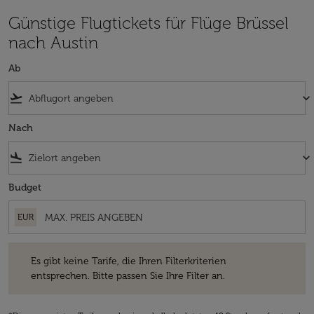
Günstige Flugtickets für Flüge Brüssel
nach Austin
Ab
flight_takeoff
keyboard_arrow_down
Nach
flight_land
keyboard_arrow_down
Budget
EUR
Es gibt keine Tarife, die Ihren Filterkriterien entsprechen. Bitte passe
Es gibt keine Tarife, die Ihren Filterkriterien
entsprechen. Bitte passen Sie Ihre Filter an.