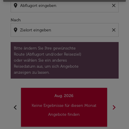
location_on
close
Nach
location_on
close
Bitte ändern Sie Ihre gewünschte
Route (Abflugort und/oder Reiseziel)
oder wählen Sie ein anderes
Reisedatum aus, um sich Angebote
anzeigen zu lassen.
Aug. 2026
chevron_left
chevron_right
Keine Ergebnisse für diesen Monat
Kei
Angebote finden