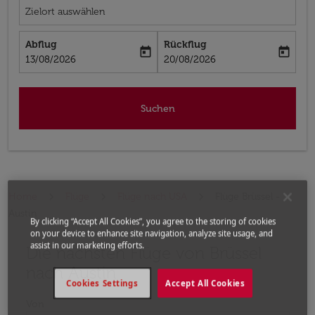
Zielort auswählen
Abflug
Rückflug
today
today
fc-booking-departure-date-aria-label
fc-booking-return-date-aria-label
13/08/2026
20/08/2026
Suchen
Home
Flüge
Flüge nach USA
Flüge Brüssel -
Austin
By clicking “Accept All Cookies”, you agree to the storing of cookies
on your device to enhance site navigation, analyze site usage, and
assist in our marketing efforts.
Die nächsten Flüge von Brüssel
Bitte ändern Sie Ihre gewünschte Route (Abflugort un
nach Austin
Cookies Settings
Accept All Cookies
Von