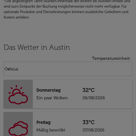
*Die angezeigten Tarife wurden innerhalb der letzten 48 Stunden erfasst und
sind zum Zeitpunkt der Buchung möglicherweise nicht mehr verfügbar. Für
optionale Produkte und Dienstleistungen können zusätzliche Gebühren und
Kosten anfallen.
Das Wetter in Austin
Temperatureinheit
:
Weather unit option Celsius Selected
keyboard_arrow_down
Celsius
32°C
Donnerstag
Ein paar Wolken
06/08/2026
33°C
Freitag
Mäßig bewölkt
07/08/2026