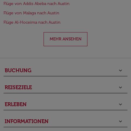
Flüge von Addis Abeba nach Austin
Flüge von Malaga nach Austin
Flüge Al-Hoceima nach Austin
MEHR ANSEHEN
BUCHUNG
keyboard_arrow_down
REISEZIELE
keyboard_arrow_down
ERLEBEN
keyboard_arrow_down
INFORMATIONEN
keyboard_arrow_down