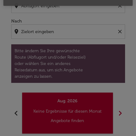
location_on
close
Nach
location_on
close
Bitte ändern Sie Ihre gewünschte
Route (Abflugort und/oder Reiseziel)
oder wählen Sie ein anderes
Reisedatum aus, um sich Angebote
anzeigen zu lassen.
Aug. 2026
chevron_left
chevron_right
Keine Ergebnisse für diesen Monat
Kei
Angebote finden