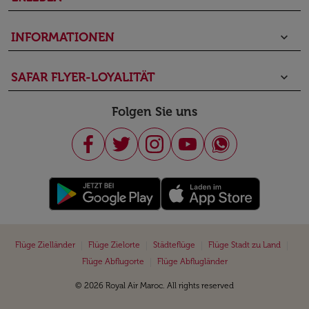
INFORMATIONEN
keyboard_arrow_down
SAFAR FLYER-LOYALITÄT
keyboard_arrow_down
Folgen Sie uns
|
|
|
|
Flüge Zielländer
Flüge Zielorte
Städteflüge
Flüge Stadt zu Land
|
Flüge Abflugorte
Flüge Abflugländer
© 2026 Royal Air Maroc. All rights reserved