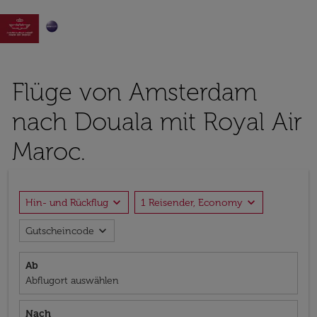

Flüge von Amsterdam
nach Douala mit Royal Air
Maroc.
expand_more
expand_more
Hin- und Rückflug
1 Reisender, Economy
expand_more
Gutscheincode
Ab
Abflugort auswählen
Nach