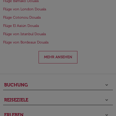
Flüge Bamako Douala
Flüge von London Douala
Flüge Cotonou Douala
Flüge El Aaiún Douala
Flüge von Istanbul Douala
Flüge von Bordeaux Douala
MEHR ANSEHEN
BUCHUNG
keyboard_arrow_down
REISEZIELE
keyboard_arrow_down
ERLEBEN
keyboard_arrow_down