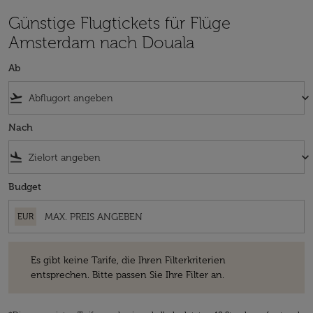
Günstige Flugtickets für Flüge
Amsterdam nach Douala
Ab
flight_takeoff
keyboard_arrow_down
Nach
flight_land
keyboard_arrow_down
Budget
EUR
Es gibt keine Tarife, die Ihren Filterkriterien entsprechen. Bitte passe
Es gibt keine Tarife, die Ihren Filterkriterien
entsprechen. Bitte passen Sie Ihre Filter an.