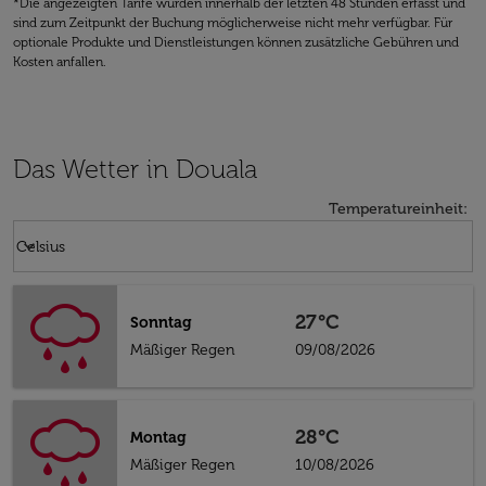
*Die angezeigten Tarife wurden innerhalb der letzten 48 Stunden erfasst und
sind zum Zeitpunkt der Buchung möglicherweise nicht mehr verfügbar. Für
optionale Produkte und Dienstleistungen können zusätzliche Gebühren und
Kosten anfallen.
Das Wetter in Douala
Temperatureinheit
:
Weather unit option Celsius Selected
keyboard_arrow_down
Celsius
27°C
Sonntag
Mäßiger Regen
09/08/2026
28°C
Montag
Mäßiger Regen
10/08/2026