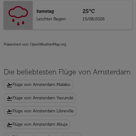
25°C
Samstag
Leichter Regen
15/08/2026
Präsentiert von
: OpenWeatherMap.org
Die beliebtesten Flüge von Amsterdam
flight_takeoff
Flüge von Amsterdam Malabo
flight_takeoff
Flüge von Amsterdam Yaoundé
flight_takeoff
Flüge von Amsterdam Libreville
flight_takeoff
Flüge von Amsterdam Abuja