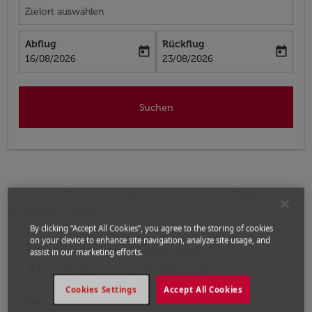
Zielort auswählen
Abflug
Rückflug
today
today
fc-booking-departure-date-aria-label
fc-booking-return-date-aria-label
16/08/2026
23/08/2026
Suchen
Home
Flüge
Flüge nach Kamerun
Flüge
Amsterdam - Douala
By clicking “Accept All Cookies”, you agree to the storing of cookies
on your device to enhance site navigation, analyze site usage, and
Die nächsten Flüge von
Bitte ändern Sie Ihre gewünschte Route (Abflugort un
assist in our marketing efforts.
Amsterdam nach Douala
Cookies Settings
Accept All Cookies
Von