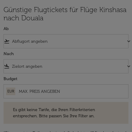
Günstige Flugtickets für Flüge Kinshasa
nach Douala
Ab
flight_takeoff
keyboard_arrow_down
Nach
flight_land
keyboard_arrow_down
Budget
EUR
Es gibt keine Tarife, die Ihren Filterkriterien entsprechen. Bitte passe
Es gibt keine Tarife, die Ihren Filterkriterien
entsprechen. Bitte passen Sie Ihre Filter an.