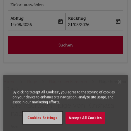
Zielort auswählen
Abflug
Rückflug
today
today
fc-booking-departure-date-aria-label
fc-booking-return-date-aria-label
14/08/2026
21/08/2026
Suchen
Home
Flüge
Flüge nach Kamerun
Flüge Kinshasa
- Douala
By clicking “Accept All Cookies”, you agree to the storing of cookies
on your device to enhance site navigation, analyze site usage, and
assist in our marketing efforts.
Die nächsten Flüge von Kinshasa
Bitte ändern Sie Ihre gewünschte Route (Abflugort un
nach Douala
Cookies Settings
Accept All Cookies
Von