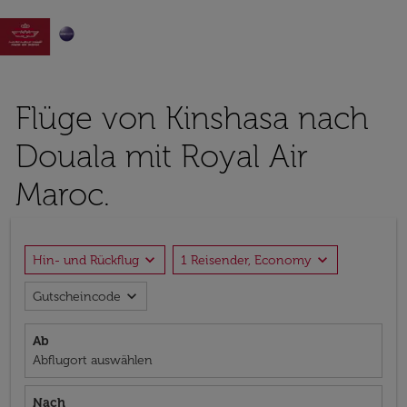

Flüge von Kinshasa nach
Douala mit Royal Air
Maroc.
expand_more
expand_more
Hin- und Rückflug
1 Reisender, Economy
expand_more
Gutscheincode
Ab
Abflugort auswählen
Nach