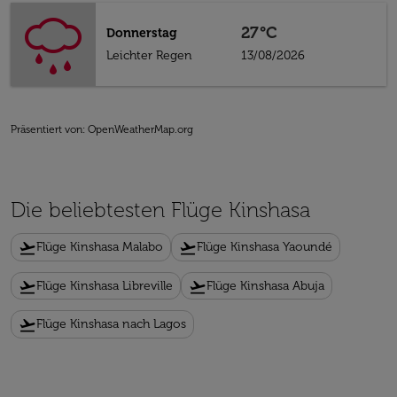
27°C
Donnerstag
Leichter Regen
13/08/2026
Präsentiert von
: OpenWeatherMap.org
Die beliebtesten Flüge Kinshasa
flight_takeoff
flight_takeoff
Flüge Kinshasa Malabo
Flüge Kinshasa Yaoundé
flight_takeoff
flight_takeoff
Flüge Kinshasa Libreville
Flüge Kinshasa Abuja
flight_takeoff
Flüge Kinshasa nach Lagos