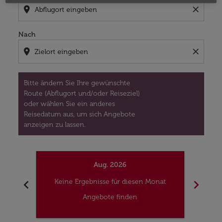
location_on
close
Nach
location_on
close
Bitte ändern Sie Ihre gewünschte
Route (Abflugort und/oder Reiseziel)
oder wählen Sie ein anderes
Reisedatum aus, um sich Angebote
anzeigen zu lassen.
Aug. 2026
chevron_left
chevron_right
Keine Ergebnisse für diesen Monat
Kei
Angebote finden