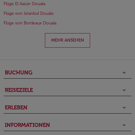
Flüge El Aaiún Douala
Flüge von Istanbul Douala
Flüge von Bordeaux Douala
MEHR ANSEHEN
BUCHUNG
keyboard_arrow_down
REISEZIELE
keyboard_arrow_down
ERLEBEN
keyboard_arrow_down
INFORMATIONEN
keyboard_arrow_down