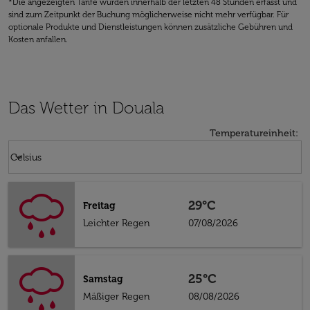
*Die angezeigten Tarife wurden innerhalb der letzten 48 Stunden erfasst und
sind zum Zeitpunkt der Buchung möglicherweise nicht mehr verfügbar. Für
optionale Produkte und Dienstleistungen können zusätzliche Gebühren und
Kosten anfallen.
Das Wetter in Douala
Temperatureinheit
:
Weather unit option Celsius Selected
keyboard_arrow_down
Celsius
29°C
Freitag
Leichter Regen
07/08/2026
25°C
Samstag
Mäßiger Regen
08/08/2026