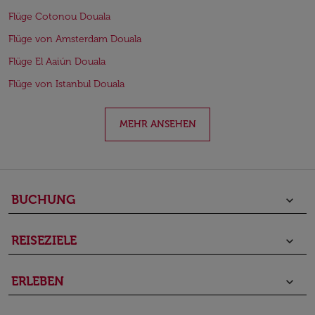
Flüge Cotonou Douala
Flüge von Amsterdam Douala
Flüge El Aaiún Douala
Flüge von Istanbul Douala
MEHR ANSEHEN
BUCHUNG
keyboard_arrow_down
REISEZIELE
keyboard_arrow_down
ERLEBEN
keyboard_arrow_down