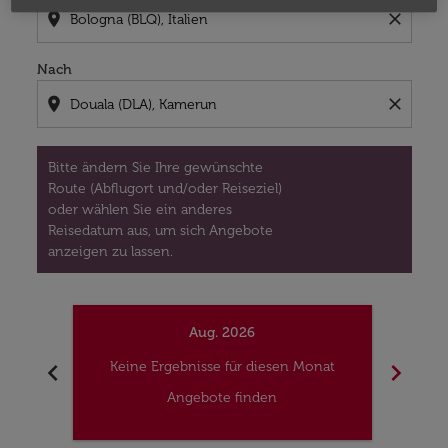
location_on
close
Nach
location_on
close
Bitte ändern Sie Ihre gewünschte
Route (Abflugort und/oder Reiseziel)
oder wählen Sie ein anderes
Reisedatum aus, um sich Angebote
anzeigen zu lassen.
Aug. 2026
chevron_left
chevron_right
Keine Ergebnisse für diesen Monat
Kei
Angebote finden