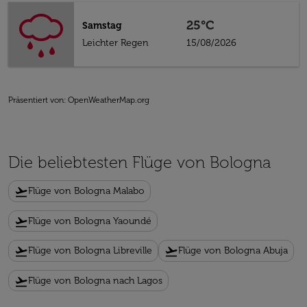
25°C
Samstag
Leichter Regen
15/08/2026
Präsentiert von
: OpenWeatherMap.org
Die beliebtesten Flüge von Bologna
flight_takeoff
Flüge von Bologna Malabo
flight_takeoff
Flüge von Bologna Yaoundé
flight_takeoff
flight_takeoff
Flüge von Bologna Libreville
Flüge von Bologna Abuja
flight_takeoff
Flüge von Bologna nach Lagos