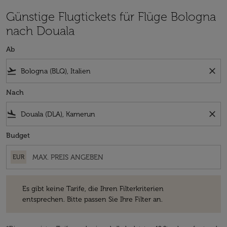
Günstige Flugtickets für Flüge Bologna
nach Douala
Ab
flight_takeoff
close
Nach
flight_land
close
Budget
EUR
Es gibt keine Tarife, die Ihren Filterkriterien entsprechen. Bitte passe
Es gibt keine Tarife, die Ihren Filterkriterien
entsprechen. Bitte passen Sie Ihre Filter an.