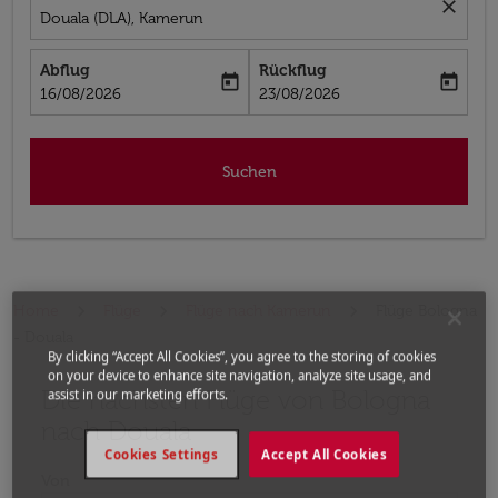
close
Douala (DLA), Kamerun
Abflug
Rückflug
today
today
fc-booking-departure-date-aria-label
fc-booking-return-date-aria-label
16/08/2026
23/08/2026
Suchen
Home
Flüge
Flüge nach Kamerun
Flüge Bologna
- Douala
By clicking “Accept All Cookies”, you agree to the storing of cookies
on your device to enhance site navigation, analyze site usage, and
Die nächsten Flüge von Bologna
Bitte ändern Sie Ihre gewünschte Route (Abflugort un
assist in our marketing efforts.
nach Douala
Cookies Settings
Accept All Cookies
Von