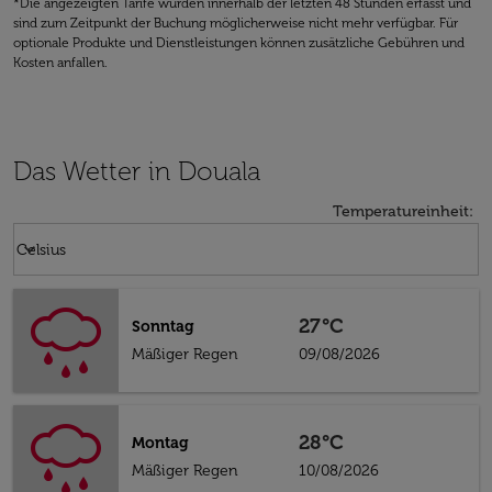
*Die angezeigten Tarife wurden innerhalb der letzten 48 Stunden erfasst und
sind zum Zeitpunkt der Buchung möglicherweise nicht mehr verfügbar. Für
optionale Produkte und Dienstleistungen können zusätzliche Gebühren und
Kosten anfallen.
Das Wetter in Douala
Temperatureinheit
:
Weather unit option Celsius Selected
keyboard_arrow_down
Celsius
27°C
Sonntag
Mäßiger Regen
09/08/2026
28°C
Montag
Mäßiger Regen
10/08/2026