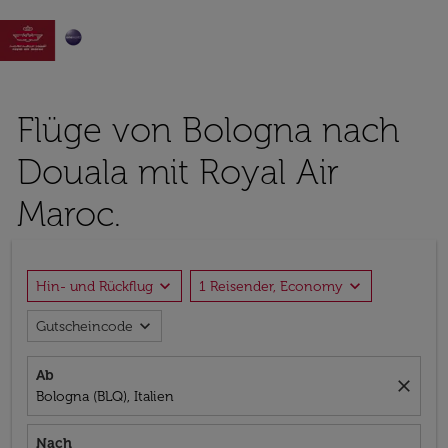

Flüge von Bologna nach
Douala mit Royal Air
Maroc.
expand_more
expand_more
Hin- und Rückflug
1 Reisender, Economy
expand_more
Gutscheincode
Ab
close
Bologna (BLQ), Italien
Nach