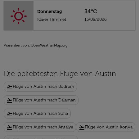
34°C
Donnerstag
Klarer Himmel
13/08/2026
Präsentiert von
: OpenWeatherMap.org
Die beliebtesten Flüge von Austin
flight_takeoff
Flüge von Austin nach Bodrum
flight_takeoff
Flüge von Austin nach Dalaman
flight_takeoff
Flüge von Austin nach Sofia
flight_takeoff
flight_takeoff
Flüge von Austin nach Antalya
Flüge von Austin Konya