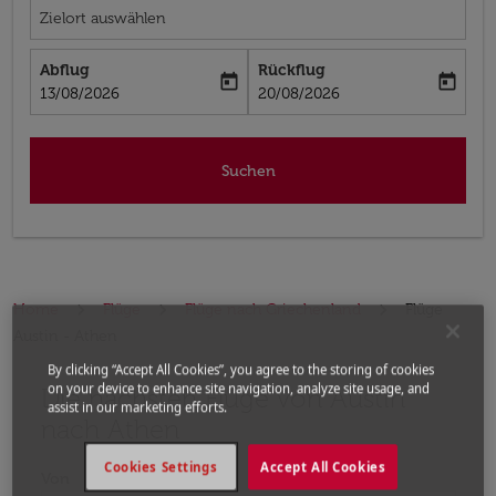
Zielort auswählen
Abflug
Rückflug
today
today
fc-booking-departure-date-aria-label
fc-booking-return-date-aria-label
13/08/2026
20/08/2026
Suchen
Home
Flüge
Flüge nach Griechenland
Flüge
Austin - Athen
By clicking “Accept All Cookies”, you agree to the storing of cookies
on your device to enhance site navigation, analyze site usage, and
Die nächsten Flüge von Austin
Bitte ändern Sie Ihre gewünschte Route (Abflugort un
assist in our marketing efforts.
nach Athen
Cookies Settings
Accept All Cookies
Von