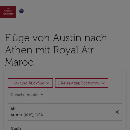

Flüge von Austin nach
Athen mit Royal Air
Maroc.
expand_more
expand_more
Hin- und Rückflug
1 Reisender, Economy
expand_more
Gutscheincode
Ab
close
Austin (AUS), USA
Nach