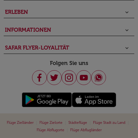
ERLEBEN
keyboard_arrow_down
INFORMATIONEN
keyboard_arrow_down
SAFAR FLYER-LOYALITÄT
keyboard_arrow_down
Folgen Sie uns
|
|
|
|
Flüge Zielländer
Flüge Zielorte
Städteflüge
Flüge Stadt zu Land
|
Flüge Abflugorte
Flüge Abflugländer