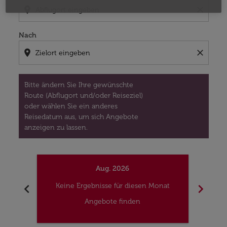
location_on
close
Nach
location_on
close
Bitte ändern Sie Ihre gewünschte
Route (Abflugort und/oder Reiseziel)
oder wählen Sie ein anderes
Reisedatum aus, um sich Angebote
anzeigen zu lassen.
Aug. 2026
chevron_left
chevron_right
Keine Ergebnisse für diesen Monat
Kei
Angebote finden