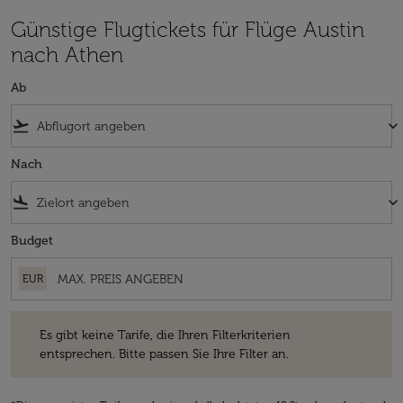
Günstige Flugtickets für Flüge Austin
nach Athen
Ab
flight_takeoff
keyboard_arrow_down
Nach
flight_land
keyboard_arrow_down
Budget
EUR
Es gibt keine Tarife, die Ihren Filterkriterien entsprechen. Bitte passe
Es gibt keine Tarife, die Ihren Filterkriterien
entsprechen. Bitte passen Sie Ihre Filter an.