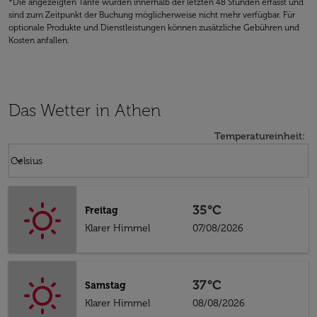
*Die angezeigten Tarife wurden innerhalb der letzten 48 Stunden erfasst und
sind zum Zeitpunkt der Buchung möglicherweise nicht mehr verfügbar. Für
optionale Produkte und Dienstleistungen können zusätzliche Gebühren und
Kosten anfallen.
Das Wetter in Athen
Temperatureinheit
:
Weather unit option Celsius Selected
keyboard_arrow_down
Celsius
35°C
Freitag
Klarer Himmel
07/08/2026
37°C
Samstag
Klarer Himmel
08/08/2026