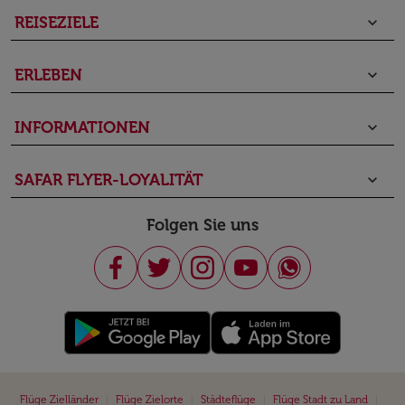
REISEZIELE
keyboard_arrow_down
ERLEBEN
keyboard_arrow_down
INFORMATIONEN
keyboard_arrow_down
SAFAR FLYER-LOYALITÄT
keyboard_arrow_down
Folgen Sie uns
|
|
|
|
Flüge Zielländer
Flüge Zielorte
Städteflüge
Flüge Stadt zu Land