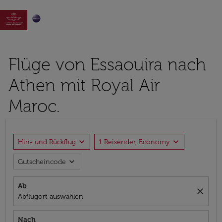

Flüge von Essaouira nach
Athen mit Royal Air
Maroc.
expand_more
expand_more
Hin- und Rückflug
1 Reisender, Economy
expand_more
Gutscheincode
Ab
close
Abflugort auswählen
Nach