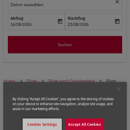
close
Zielort auswählen
Abflug
Rückflug
today
today
fc-booking-departure-date-aria-label
fc-booking-return-date-aria-label
16/08/2026
23/08/2026
Suchen
Home
Flüge
Flüge nach Griechenland
Flüge
Essaouira - Athen
By clicking “Accept All Cookies”, you agree to the storing of cookies
Die nächsten Flüge von Essaouira
Bitte ändern Sie Ihre gewünschte Route (Abflugort un
on your device to enhance site navigation, analyze site usage, and
assist in our marketing efforts.
nach Athen
Cookies Settings
Accept All Cookies
Von