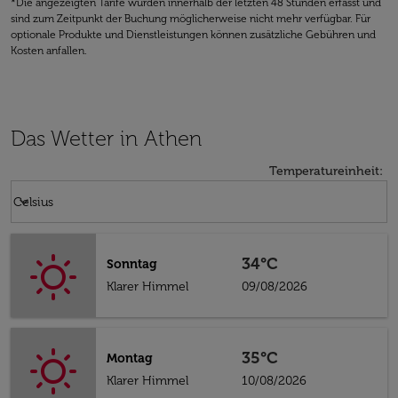
*Die angezeigten Tarife wurden innerhalb der letzten 48 Stunden erfasst und
sind zum Zeitpunkt der Buchung möglicherweise nicht mehr verfügbar. Für
optionale Produkte und Dienstleistungen können zusätzliche Gebühren und
Kosten anfallen.
Das Wetter in Athen
Temperatureinheit
:
Weather unit option Celsius Selected
keyboard_arrow_down
Celsius
34°C
Sonntag
Klarer Himmel
09/08/2026
35°C
Montag
Klarer Himmel
10/08/2026