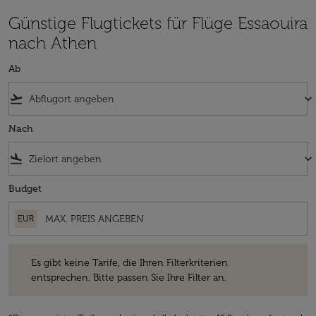
Günstige Flugtickets für Flüge Essaouira
nach Athen
Ab
flight_takeoff
keyboard_arrow_down
Nach
flight_land
keyboard_arrow_down
Budget
EUR
Es gibt keine Tarife, die Ihren Filterkriterien entsprechen. Bitte passe
Es gibt keine Tarife, die Ihren Filterkriterien
entsprechen. Bitte passen Sie Ihre Filter an.