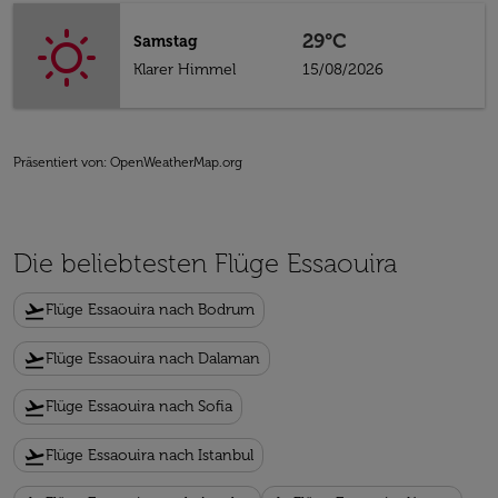
29°C
Samstag
Klarer Himmel
15/08/2026
Präsentiert von
: OpenWeatherMap.org
Die beliebtesten Flüge Essaouira
flight_takeoff
Flüge Essaouira nach Bodrum
flight_takeoff
Flüge Essaouira nach Dalaman
flight_takeoff
Flüge Essaouira nach Sofia
flight_takeoff
Flüge Essaouira nach Istanbul