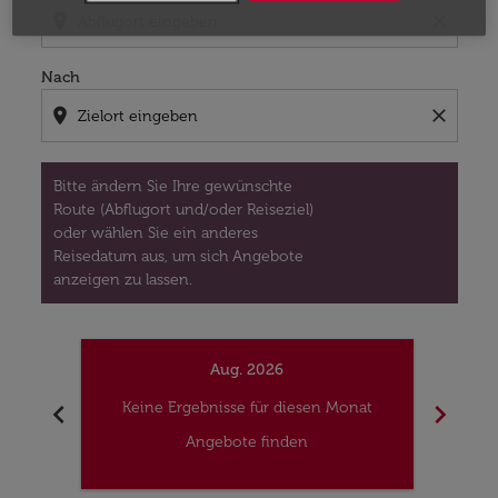
location_on
close
Nach
location_on
close
Bitte ändern Sie Ihre gewünschte
Route (Abflugort und/oder Reiseziel)
oder wählen Sie ein anderes
Reisedatum aus, um sich Angebote
anzeigen zu lassen.
Aug. 2026
chevron_left
chevron_right
Keine Ergebnisse für diesen Monat
Kei
Angebote finden