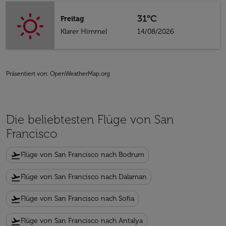
31°C
Freitag
Klarer Himmel
14/08/2026
Präsentiert von
: OpenWeatherMap.org
Die beliebtesten Flüge von San
Francisco
flight_takeoff
Flüge von San Francisco nach Bodrum
flight_takeoff
Flüge von San Francisco nach Dalaman
flight_takeoff
Flüge von San Francisco nach Sofia
flight_takeoff
Flüge von San Francisco nach Antalya