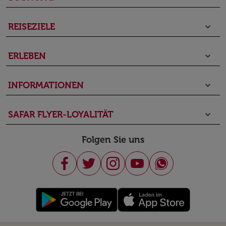
REISEZIELE
keyboard_arrow_down
ERLEBEN
keyboard_arrow_down
INFORMATIONEN
keyboard_arrow_down
SAFAR FLYER-LOYALITÄT
keyboard_arrow_down
Folgen Sie uns