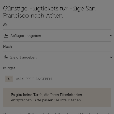
Günstige Flugtickets für Flüge San
Francisco nach Athen
Ab
flight_takeoff
keyboard_arrow_down
Nach
flight_land
keyboard_arrow_down
Budget
EUR
Es gibt keine Tarife, die Ihren Filterkriterien entsprechen. Bitte passe
Es gibt keine Tarife, die Ihren Filterkriterien
entsprechen. Bitte passen Sie Ihre Filter an.