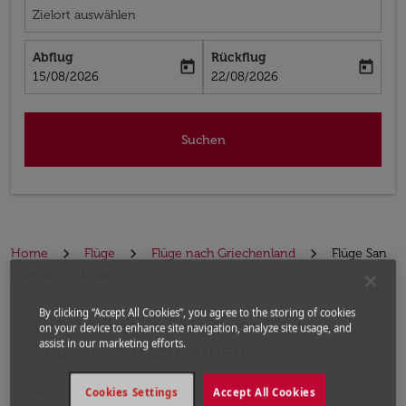
Zielort auswählen
Abflug
Rückflug
today
today
fc-booking-departure-date-aria-label
fc-booking-return-date-aria-label
15/08/2026
22/08/2026
Suchen
Home
Flüge
Flüge nach Griechenland
Flüge San
Francisco - Athen
By clicking “Accept All Cookies”, you agree to the storing of cookies
Die nächsten Flüge von San
Bitte ändern Sie Ihre gewünschte Route (Abflugort un
on your device to enhance site navigation, analyze site usage, and
assist in our marketing efforts.
Francisco nach Athen
Von
Cookies Settings
Accept All Cookies