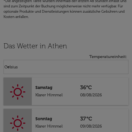
*Die angezeigten Tarife wurden innerhalb der letzten 48 Stunden erfasst und
sind zum Zeitpunkt der Buchung möglicherweise nicht mehr verfügbar. Für
optionale Produkte und Dienstleistungen können zusätzliche Gebühren und
Kosten anfallen.
Das Wetter in Athen
Temperatureinheit
:
Weather unit option Celsius Selected
keyboard_arrow_down
Celsius
36°C
Samstag
Klarer Himmel
08/08/2026
37°C
Sonntag
Klarer Himmel
09/08/2026