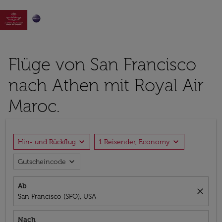

Flüge von San Francisco
nach Athen mit Royal Air
Maroc.
expand_more
expand_more
Hin- und Rückflug
1 Reisender, Economy
expand_more
Gutscheincode
Ab
close
San Francisco (SFO), USA
Nach