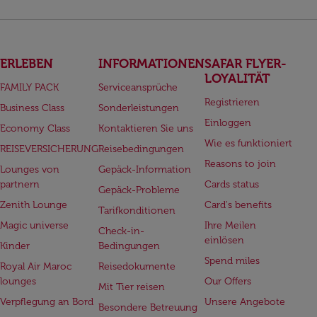
ERLEBEN
INFORMATIONEN
SAFAR FLYER-
LOYALITÄT
FAMILY PACK
Serviceansprüche
Registrieren
Business Class
Sonderleistungen
Einloggen
Economy Class
Kontaktieren Sie uns
Wie es funktioniert
REISEVERSICHERUNG
Reisebedingungen
Reasons to join
Lounges von
Gepäck-Information
partnern
Cards status
Gepäck-Probleme
Zenith Lounge
Card's benefits
Tarifkonditionen
Magic universe
Ihre Meilen
Check-in-
einlösen
Kinder
Bedingungen
Spend miles
Royal Air Maroc
Reisedokumente
lounges
Our Offers
Mit Tier reisen
Verpflegung an Bord
Unsere Angebote
Besondere Betreuung