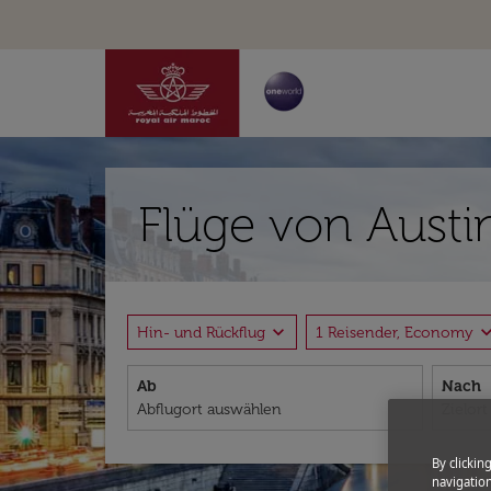
Flüge von Austi
expand_more
expand_
Hin- und Rückflug
1 Reisender, Economy
Ab
Nach
By clickin
navigation