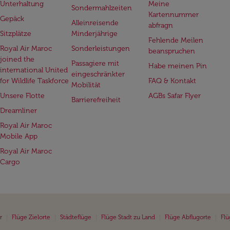
Unterhaltung
Meine
Sondermahlzeiten
Kartennummer
Gepäck
Alleinreisende
abfragn
Sitzplätze
Minderjährige
Fehlende Meilen
Royal Air Maroc
Sonderleistungen
beanspruchen
joined the
Passagiere mit
Habe meinen Pin
international United
eingeschränkter
for Wildlife Taskforce
FAQ & Kontakt
Mobilität
Unsere Flotte
AGBs Safar Flyer
Barrierefreiheit
Dreamliner
Royal Air Maroc
Mobile App
Royal Air Maroc
Cargo
|
|
|
|
|
r
Flüge Zielorte
Städteflüge
Flüge Stadt zu Land
Flüge Abflugorte
Flü