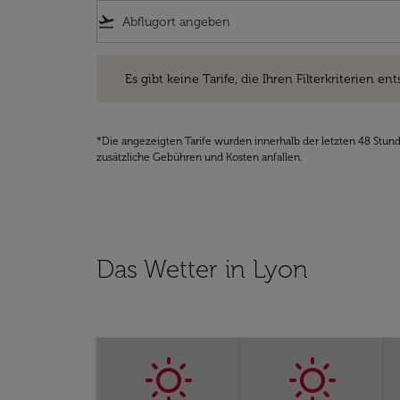
flight_takeoff
Es gibt keine Tarife, die Ihren Filterkriterien entsprec
Es gibt keine Tarife, die Ihren Filterkriterien ent
*Die angezeigten Tarife wurden innerhalb der letzten 48 Stun
zusätzliche Gebühren und Kosten anfallen.
Das Wetter in Lyon