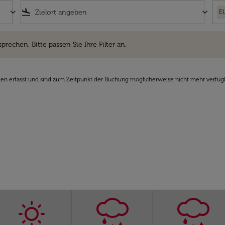
keyboard_arrow_down
flight_land
keyboard_arrow_down
E
hen. Bitte passen Sie Ihre Filter an.
sprechen. Bitte passen Sie Ihre Filter an.
den erfasst und sind zum Zeitpunkt der Buchung möglicherweise nicht mehr verfüg