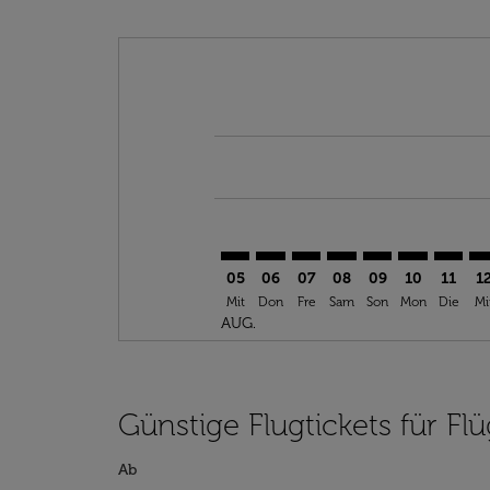
Displaying fares for August-2026
AUS–LYS: cmp-view-offers-discla
AUS–LYS: cmp-view-offers-di
AUS–LYS: cmp-view-offer
AUS–LYS: cmp-view-
AUS–LYS: cmp-v
AUS–LYS: c
AUS–LY
AU
05
06
07
08
09
10
11
1
Mit
Don
Fre
Sam
Son
Mon
Die
Mi
AUG.
Günstige Flugtickets für F
Ab