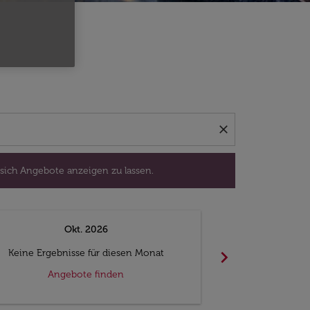
isedatum aus, um sich Angebote anzeigen zu lassen.
close
 sich Angebote anzeigen zu lassen.
Okt. 2026
N
chevron_right
Keine Ergebnisse für diesen Monat
Keine Ergebn
Angebote finden
Ange