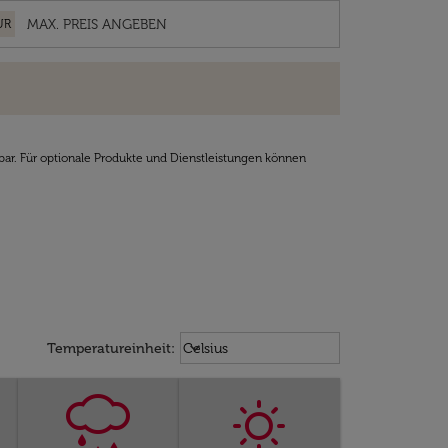
UR
bar. Für optionale Produkte und Dienstleistungen können
Weather unit option Celsius Select
keyboard_arrow_down
Temperatureinheit
:
Celsius