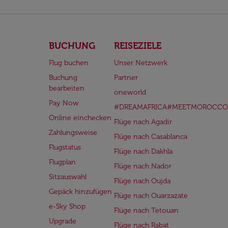
BUCHUNG
REISEZIELE
Flug buchen
Unser Netzwerk
Buchung
Partner
bearbeiten
oneworld
Pay Now
#DREAMAFRICA#MEETMOROCCO
Online einchecken
Flüge nach Agadir
Zahlungsweise
Flüge nach Casablanca
Flugstatus
Flüge nach Dakhla
Flugplan
Flüge nach Nador
Sitzauswahl
Flüge nach Oujda
Gepäck hinzufügen
Flüge nach Ouarzazate
e-Sky Shop
Flüge nach Tetouan
Upgrade
Flüge nach Rabat