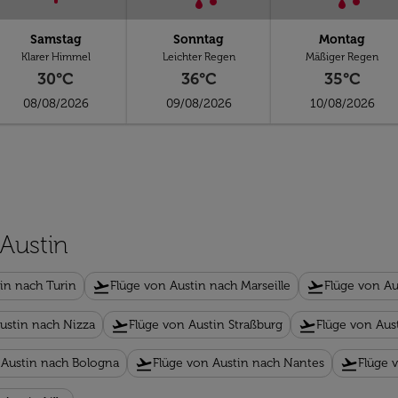
Samstag
Sonntag
Montag
Klarer Himmel
Leichter Regen
Mäßiger Regen
30°C
36°C
35°C
08/08/2026
09/08/2026
10/08/2026
 Austin
flight_takeoff
flight_takeoff
in nach Turin
Flüge von Austin nach Marseille
Flüge von Au
flight_takeoff
flight_takeoff
ustin nach Nizza
Flüge von Austin Straßburg
Flüge von Aus
flight_takeoff
flight_takeoff
 Austin nach Bologna
Flüge von Austin nach Nantes
Flüge 