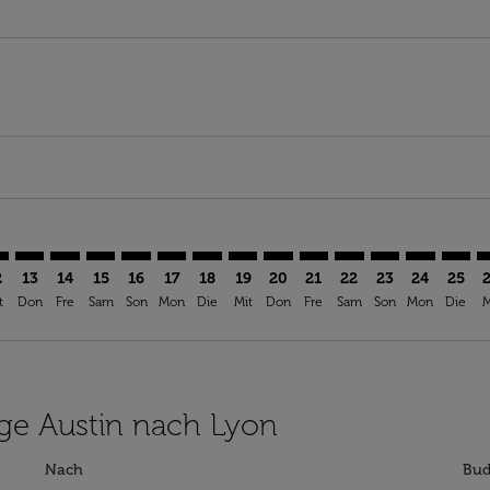
imer. Angebote finden
sclaimer. Angebote finden
s-disclaimer. Angebote finden
offers-disclaimer. Angebote finden
iew-offers-disclaimer. Angebote finden
mp-view-offers-disclaimer. Angebote finden
S: cmp-view-offers-disclaimer. Angebote finden
S–LYS: cmp-view-offers-disclaimer. Angebote finden
AUS–LYS: cmp-view-offers-disclaimer. Angebote finden
AUS–LYS: cmp-view-offers-disclaimer. Angebote finde
AUS–LYS: cmp-view-offers-disclaimer. Angebote 
AUS–LYS: cmp-view-offers-disclaimer. Angeb
AUS–LYS: cmp-view-offers-disclaimer. A
AUS–LYS: cmp-view-offers-disclaime
AUS–LYS: cmp-view-offers-discl
AUS–LYS: cmp-view-offers-d
AUS–LYS: cmp-view-offe
AUS–LYS: cmp-view-
AUS–LYS: cmp-
AUS–LYS: 
AUS–L
A
2
13
14
15
16
17
18
19
20
21
22
23
24
25
t
Don
Fre
Sam
Son
Mon
Die
Mit
Don
Fre
Sam
Son
Mon
Die
M
lüge Austin nach Lyon
Nach
Bud