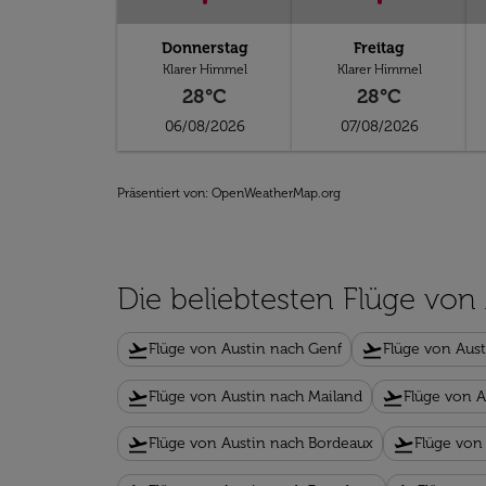
Donnerstag
Freitag
Klarer Himmel
Klarer Himmel
28°C
28°C
06/08/2026
07/08/2026
Präsentiert von
: OpenWeatherMap.org
Die beliebtesten Flüge von
flight_takeoff
flight_takeoff
Flüge von Austin nach Genf
Flüge von Aust
flight_takeoff
flight_takeoff
Flüge von Austin nach Mailand
Flüge von A
flight_takeoff
flight_takeoff
Flüge von Austin nach Bordeaux
Flüge von