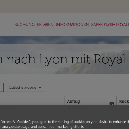
keyboard_arrow_down
keyboard_arrow_down
keyboard_arrow_down
keyboard_arrow_down
BUCHUNG
ERLEBEN
INFORMATIONEN
SAFAR FLYER-LOYAL
n nach Lyon mit Royal 
more
expand_more
Gutscheincode
Abflug
Rück
today
fc-booking-departure-date-aria-l
fc-bo
12/08/2026
19/0
g “Accept All Cookies”, you agree to the storing of cookies on your device to enhance si
, analyze site usage, and assist in our marketing efforts.