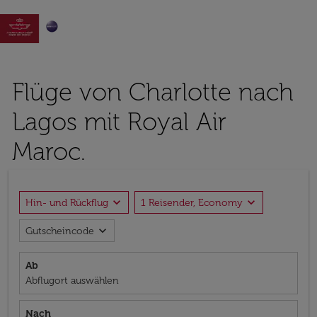

Flüge von Charlotte nach
Lagos mit Royal Air
Maroc.
expand_more
expand_more
Hin- und Rückflug
1 Reisender, Economy
expand_more
Gutscheincode
Ab
Abflugort auswählen
Nach