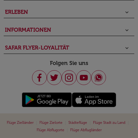
ERLEBEN
keyboard_arrow_down
INFORMATIONEN
keyboard_arrow_down
SAFAR FLYER-LOYALITÄT
keyboard_arrow_down
Folgen Sie uns
|
|
|
|
Flüge Zielländer
Flüge Zielorte
Städteflüge
Flüge Stadt zu Land
|
Flüge Abflugorte
Flüge Abflugländer