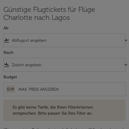
Günstige Flugtickets für Flüge
Charlotte nach Lagos
Ab
flight_takeoff
keyboard_arrow_down
Nach
flight_land
keyboard_arrow_down
Budget
EUR
Es gibt keine Tarife, die Ihren Filterkriterien entsprechen. Bitte passe
Es gibt keine Tarife, die Ihren Filterkriterien
entsprechen. Bitte passen Sie Ihre Filter an.