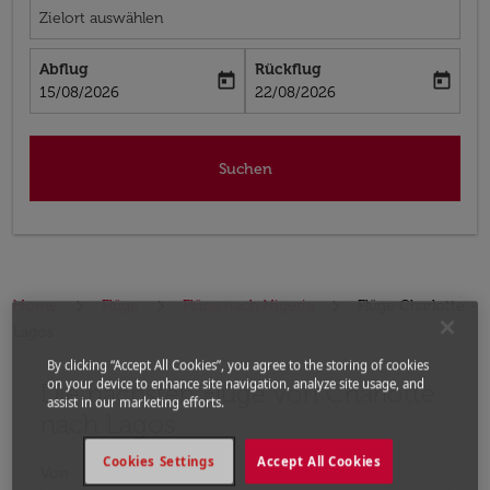
Zielort auswählen
Abflug
Rückflug
today
today
fc-booking-departure-date-aria-label
fc-booking-return-date-aria-label
15/08/2026
22/08/2026
Suchen
Home
Flüge
Flüge nach Nigeria
Flüge Charlotte -
Lagos
By clicking “Accept All Cookies”, you agree to the storing of cookies
on your device to enhance site navigation, analyze site usage, and
Die nächsten Flüge von Charlotte
Bitte ändern Sie Ihre gewünschte Route (Abflugort un
assist in our marketing efforts.
nach Lagos
Cookies Settings
Accept All Cookies
Von