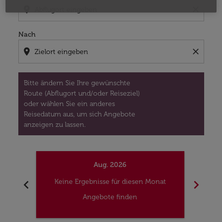
location_on
close
Nach
location_on
close
Bitte ändern Sie Ihre gewünschte
Route (Abflugort und/oder Reiseziel)
oder wählen Sie ein anderes
Reisedatum aus, um sich Angebote
anzeigen zu lassen.
Aug. 2026
chevron_left
chevron_right
Keine Ergebnisse für diesen Monat
Kei
Angebote finden