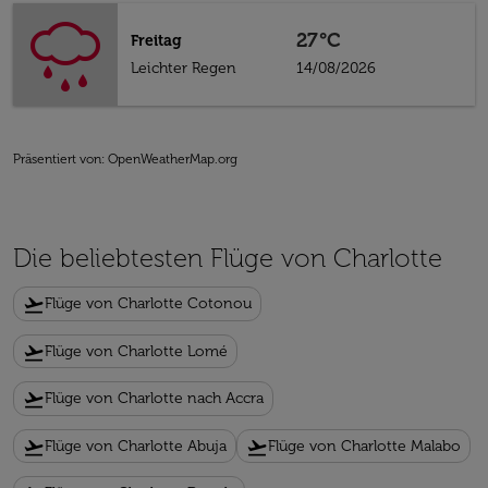
27°C
Freitag
Leichter Regen
14/08/2026
Präsentiert von
: OpenWeatherMap.org
Die beliebtesten Flüge von Charlotte
flight_takeoff
Flüge von Charlotte Cotonou
flight_takeoff
Flüge von Charlotte Lomé
flight_takeoff
Flüge von Charlotte nach Accra
flight_takeoff
flight_takeoff
Flüge von Charlotte Abuja
Flüge von Charlotte Malabo