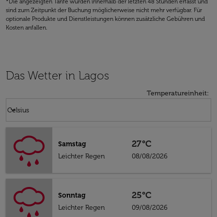
*Die angezeigten Tarife wurden innerhalb der letzten 48 Stunden erfasst und
sind zum Zeitpunkt der Buchung möglicherweise nicht mehr verfügbar. Für
optionale Produkte und Dienstleistungen können zusätzliche Gebühren und
Kosten anfallen.
Das Wetter in Lagos
Temperatureinheit
:
Weather unit option Celsius Selected
keyboard_arrow_down
Celsius
27°C
Samstag
Leichter Regen
08/08/2026
25°C
Sonntag
Leichter Regen
09/08/2026