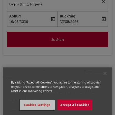
close
Lagos (LOS), Nigeria
Abflug
Rückflug
today
today
fc-booking-departure-date-aria-label
fc-booking-return-date-aria-label
16/08/2026
23/08/2026
Suchen
Home
Flüge
Flüge nach Nigeria
Flüge Seattle -
Lagos
By clicking “Accept All Cookies”, you agree to the storing of cookies
on your device to enhance site navigation, analyze site usage, and
Die nächsten Flüge von Seattle
Bitte ändern Sie Ihre gewünschte Route (Abflugort un
assist in our marketing efforts.
nach Lagos
Cookies Settings
Accept All Cookies
Von