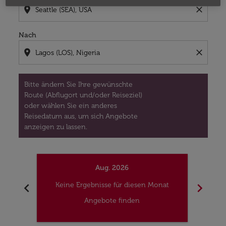
location_on
close
Nach
location_on
close
Bitte ändern Sie Ihre gewünschte
Route (Abflugort und/oder Reiseziel)
oder wählen Sie ein anderes
Reisedatum aus, um sich Angebote
anzeigen zu lassen.
Aug. 2026
chevron_left
chevron_right
Keine Ergebnisse für diesen Monat
Kei
Angebote finden