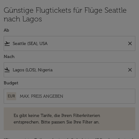
Günstige Flugtickets für Flüge Seattle
nach Lagos
Ab
flight_takeoff
close
Nach
flight_land
close
Budget
EUR
Es gibt keine Tarife, die Ihren Filterkriterien entsprechen. Bitte passe
Es gibt keine Tarife, die Ihren Filterkriterien
entsprechen. Bitte passen Sie Ihre Filter an.