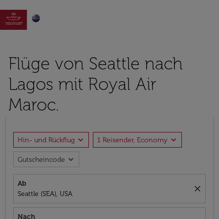

Flüge von Seattle nach
Lagos mit Royal Air
Maroc.
expand_more
expand_more
Hin- und Rückflug
1 Reisender, Economy
expand_more
Gutscheincode
Ab
close
Seattle (SEA), USA
Nach