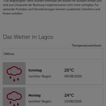
*Die angezeigten Tarife wurden innerhalb der letzten 48 Stunden erfasst und
sind zum Zeitpunkt der Buchung möglicherweise nicht mehr verfügbar. Für
optionale Produkte und Dienstleistungen können zusätzliche Gebühren und
Kosten anfallen.
Das Wetter in Lagos
Temperatureinheit
:
Weather unit option Celsius Selected
keyboard_arrow_down
Celsius
25°C
Sonntag
Leichter Regen
09/08/2026
24°C
Montag
Leichter Regen
10/08/2026