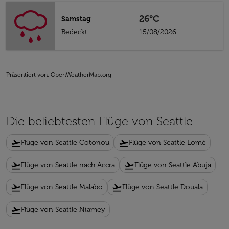
26°C
Samstag
Bedeckt
15/08/2026
Präsentiert von
: OpenWeatherMap.org
Die beliebtesten Flüge von Seattle
flight_takeoff
flight_takeoff
Flüge von Seattle Cotonou
Flüge von Seattle Lomé
flight_takeoff
flight_takeoff
Flüge von Seattle nach Accra
Flüge von Seattle Abuja
flight_takeoff
flight_takeoff
Flüge von Seattle Malabo
Flüge von Seattle Douala
flight_takeoff
Flüge von Seattle Niamey