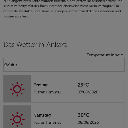
*Die angezeigten Tarife wurden innerhalb der letzten 48 Stunden erfasst und
sind zum Zeitpunkt der Buchung möglicherweise nicht mehr verfügbar. Für
optionale Produkte und Dienstleistungen können zusätzliche Gebühren und
Kosten anfallen.
Das Wetter in Ankara
Temperatureinheit
:
Weather unit option Celsius Selected
keyboard_arrow_down
Celsius
29°C
Freitag
Klarer Himmel
07/08/2026
30°C
Samstag
Klarer Himmel
08/08/2026