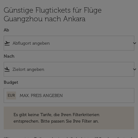
Günstige Flugtickets für Flüge
Guangzhou nach Ankara
Ab
flight_takeoff
keyboard_arrow_down
Nach
flight_land
keyboard_arrow_down
Budget
EUR
Es gibt keine Tarife, die Ihren Filterkriterien entsprechen. Bitte passe
Es gibt keine Tarife, die Ihren Filterkriterien
entsprechen. Bitte passen Sie Ihre Filter an.