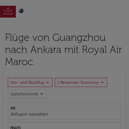

Flüge von Guangzhou
nach Ankara mit Royal Air
Maroc.
expand_more
expand_more
Hin- und Rückflug
1 Reisender, Economy
expand_more
Gutscheincode
Ab
Abflugort auswählen
Nach