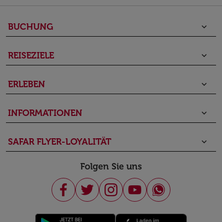
BUCHUNG
keyboard_arrow_down
REISEZIELE
keyboard_arrow_down
ERLEBEN
keyboard_arrow_down
INFORMATIONEN
keyboard_arrow_down
SAFAR FLYER-LOYALITÄT
keyboard_arrow_down
Folgen Sie uns