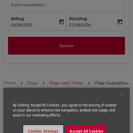
Zielort auswählen
Abflug
Rückflug
today
today
fc-booking-departure-date-aria-label
fc-booking-return-date-aria-label
14/08/2026
21/08/2026
Suchen
Home
Flüge
Flüge nach Türkei
Flüge Guangzhou
- Ankara
Die nächsten Flüge von
Bitte ändern Sie Ihre gewünschte Route (Abflugort un
By clicking “Accept All Cookies”, you agree to the storing of cookies
on your device to enhance site navigation, analyze site usage, and
Guangzhou nach Ankara
assist in our marketing efforts.
Von
Cookies Settings
Accept All Cookies