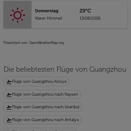
29°C
Donnerstag
Klarer Himmel
13/08/2026
Präsentiert von
: OpenWeatherMap.org
Die beliebtesten Flüge von Guangzhou
flight_takeoff
Flüge von Guangzhou Konya
flight_takeoff
Flüge von Guangzhou nach Kayseri
flight_takeoff
Flüge von Guangzhou nach Istanbul
flight_takeoff
Flüge von Guangzhou nach Antalya