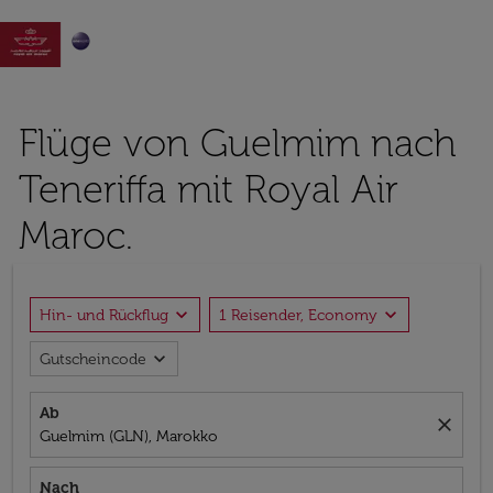

Flüge von Guelmim nach
Teneriffa mit Royal Air
Maroc.
expand_more
expand_more
Hin- und Rückflug
1 Reisender, Economy
expand_more
Gutscheincode
Ab
close
Guelmim (GLN), Marokko
Nach