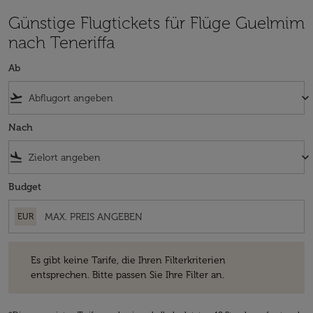
Günstige Flugtickets für Flüge Guelmim
nach Teneriffa
Ab
flight_takeoff
keyboard_arrow_down
Nach
flight_land
keyboard_arrow_down
Budget
EUR
Es gibt keine Tarife, die Ihren Filterkriterien entsprechen. Bitte passe
Es gibt keine Tarife, die Ihren Filterkriterien
entsprechen. Bitte passen Sie Ihre Filter an.