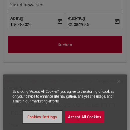
Zielort auswählen
Abflug
Rückflug
today
today
fc-booking-departure-date-aria-label
fc-booking-return-date-aria-label
15/08/2026
22/08/2026
Suchen
Home
Flüge
Flüge nach Spanien
Flüge Guelmim
- Teneriffa
By clicking “Accept All Cookies”, you agree to the storing of cookies
on your device to enhance site navigation, analyze site usage, and
assist in our marketing efforts.
Die nächsten Flüge von Guelmim
Bitte ändern Sie Ihre gewünschte Route (Abflugort un
nach Teneriffa
Cookies Settings
Accept All Cookies
Von