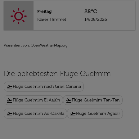
28°C
Freitag
Klarer Himmel
14/08/2026
Präsentiert von
: OpenWeatherMap.org
Die beliebtesten Flüge Guelmim
flight_takeoff
Flüge Guelmim nach Gran Canaria
flight_takeoff
flight_takeoff
Flüge Guelmim El Aaiún
Flüge Guelmim Tan-Tan
flight_takeoff
flight_takeoff
Flüge Guelmim Ad-Dakhla
Flüge Guelmim Agadir