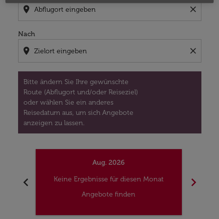
location_on
close
Nach
location_on
close
Bitte ändern Sie Ihre gewünschte
Route (Abflugort und/oder Reiseziel)
oder wählen Sie ein anderes
Reisedatum aus, um sich Angebote
anzeigen zu lassen.
Aug. 2026
chevron_left
chevron_right
Keine Ergebnisse für diesen Monat
Kei
Angebote finden