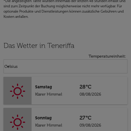
*Die angezeigten Tarife wurden innerhalb der letzten 48 Stunden erfasst und
sind zum Zeitpunkt der Buchung möglicherweise nicht mehr verfügbar. Für
optionale Produkte und Dienstleistungen können zusätzliche Gebühren und
Kosten anfallen.
Das Wetter in Teneriffa
Temperatureinheit
:
Weather unit option Celsius Selected
keyboard_arrow_down
Celsius
28°C
Samstag
Klarer Himmel
08/08/2026
27°C
Sonntag
Klarer Himmel
09/08/2026