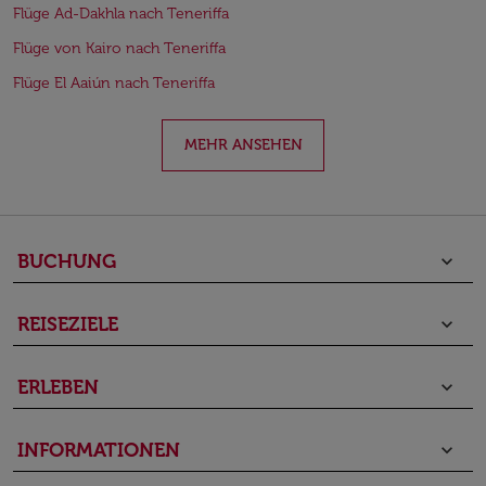
Flüge Ad-Dakhla nach Teneriffa
Flüge von Kairo nach Teneriffa
Flüge El Aaiún nach Teneriffa
MEHR ANSEHEN
BUCHUNG
keyboard_arrow_down
REISEZIELE
keyboard_arrow_down
ERLEBEN
keyboard_arrow_down
INFORMATIONEN
keyboard_arrow_down