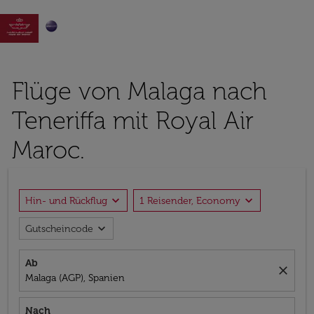

Flüge von Malaga nach
Teneriffa mit Royal Air
Maroc.
expand_more
expand_more
Hin- und Rückflug
1 Reisender, Economy
expand_more
Gutscheincode
Ab
close
Malaga (AGP), Spanien
Nach