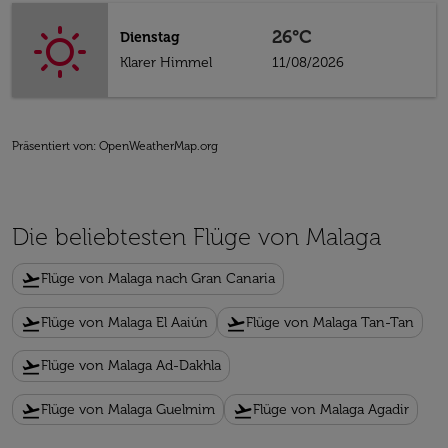
26°C
Dienstag
Klarer Himmel
11/08/2026
Präsentiert von
: OpenWeatherMap.org
Die beliebtesten Flüge von Malaga
flight_takeoff
Flüge von Malaga nach Gran Canaria
flight_takeoff
flight_takeoff
Flüge von Malaga El Aaiún
Flüge von Malaga Tan-Tan
flight_takeoff
Flüge von Malaga Ad-Dakhla
flight_takeoff
flight_takeoff
Flüge von Malaga Guelmim
Flüge von Malaga Agadir