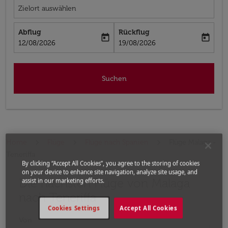
Zielort auswählen
Abflug
Rückflug
today
today
fc-booking-departure-date-aria-label
fc-booking-return-date-aria-label
12/08/2026
19/08/2026
Suchen
Home
Flüge
Flüge nach Spanien
Flüge Malaga -
Teneriffa
By clicking “Accept All Cookies”, you agree to the storing of cookies
on your device to enhance site navigation, analyze site usage, and
Die nächsten Flüge von Malaga
Bitte ändern Sie Ihre gewünschte Route (Abflugort un
assist in our marketing efforts.
nach Teneriffa
Cookies Settings
Accept All Cookies
Von