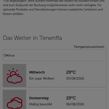
*Die angezeigten Tarife wurden innerhalb der letzten 48 Stunden erfasst und
sind zum Zeitpunkt der Buchung möglicherweise nicht mehr verfügbar. Für
optionale Produkte und Dienstleistungen können zusätzliche Gebühren und
Kosten anfallen.
Das Wetter in Teneriffa
Temperatureinheit
:
Weather unit option Celsius Selected
keyboard_arrow_down
Celsius
29°C
Mittwoch
Ein paar Wolken
05/08/2026
29°C
Donnerstag
Mäßig bewölkt
06/08/2026