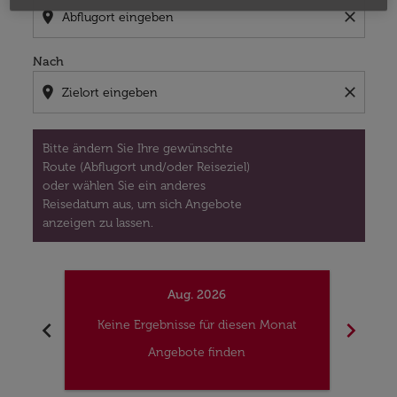
location_on
close
Nach
location_on
close
Bitte ändern Sie Ihre gewünschte
Route (Abflugort und/oder Reiseziel)
oder wählen Sie ein anderes
Reisedatum aus, um sich Angebote
anzeigen zu lassen.
Aug. 2026
chevron_left
chevron_right
Keine Ergebnisse für diesen Monat
Kei
Angebote finden