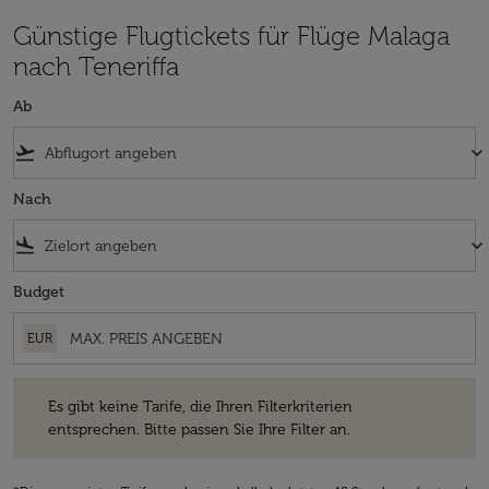
Günstige Flugtickets für Flüge Malaga
nach Teneriffa
Ab
flight_takeoff
keyboard_arrow_down
Nach
flight_land
keyboard_arrow_down
Budget
EUR
Es gibt keine Tarife, die Ihren Filterkriterien entsprechen. Bitte passe
Es gibt keine Tarife, die Ihren Filterkriterien
entsprechen. Bitte passen Sie Ihre Filter an.