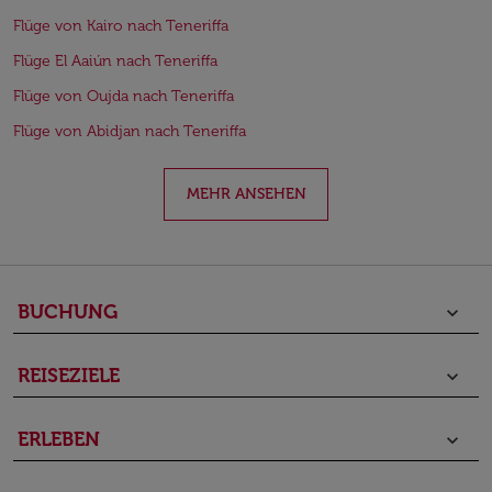
Flüge von Kairo nach Teneriffa
Flüge El Aaiún nach Teneriffa
Flüge von Oujda nach Teneriffa
Flüge von Abidjan nach Teneriffa
MEHR ANSEHEN
BUCHUNG
keyboard_arrow_down
REISEZIELE
keyboard_arrow_down
ERLEBEN
keyboard_arrow_down