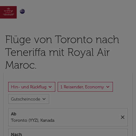

Flüge von Toronto nach
Teneriffa mit Royal Air
Maroc.
expand_more
expand_more
Hin- und Rückflug
1 Reisender, Economy
expand_more
Gutscheincode
Ab
close
Toronto (YYZ), Kanada
Nach