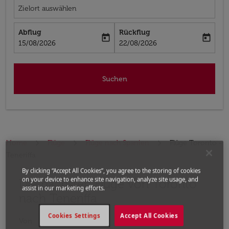
Zielort auswählen
Abflug
Rückflug
today
today
fc-booking-departure-date-aria-label
fc-booking-return-date-aria-label
15/08/2026
22/08/2026
Suchen
Home
Flüge
Flüge nach Spanien
Flüge Toronto -
Teneriffa
By clicking “Accept All Cookies”, you agree to the storing of cookies
on your device to enhance site navigation, analyze site usage, and
Die nächsten Flüge von Toronto
Bitte ändern Sie Ihre gewünschte Route (Abflugort un
assist in our marketing efforts.
nach Teneriffa
Cookies Settings
Accept All Cookies
Von