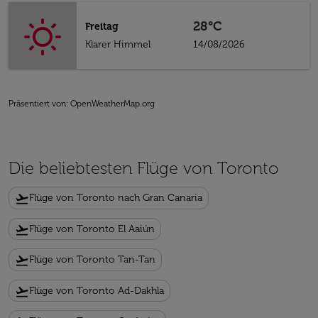
28°C
Freitag
Klarer Himmel
14/08/2026
Präsentiert von
: OpenWeatherMap.org
Die beliebtesten Flüge von Toronto
flight_takeoff
Flüge von Toronto nach Gran Canaria
flight_takeoff
Flüge von Toronto El Aaiún
flight_takeoff
Flüge von Toronto Tan-Tan
flight_takeoff
Flüge von Toronto Ad-Dakhla