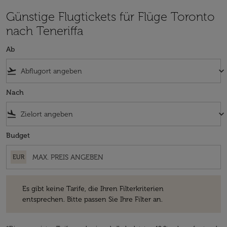
Günstige Flugtickets für Flüge Toronto
nach Teneriffa
Ab
flight_takeoff
keyboard_arrow_down
Nach
flight_land
keyboard_arrow_down
Budget
EUR
Es gibt keine Tarife, die Ihren Filterkriterien entsprechen. Bitte passe
Es gibt keine Tarife, die Ihren Filterkriterien
entsprechen. Bitte passen Sie Ihre Filter an.