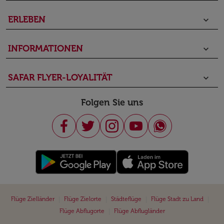
ERLEBEN
keyboard_arrow_down
INFORMATIONEN
keyboard_arrow_down
SAFAR FLYER-LOYALITÄT
keyboard_arrow_down
Folgen Sie uns
|
|
|
|
Flüge Zielländer
Flüge Zielorte
Städteflüge
Flüge Stadt zu Land
|
Flüge Abflugorte
Flüge Abflugländer