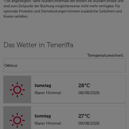
*Die angezeigten Tarife wurden innerhalb der letzten 48 Stunden erfasst und
sind zum Zeitpunkt der Buchung möglicherweise nicht mehr verfügbar. Für
optionale Produkte und Dienstleistungen können zusätzliche Gebühren und
Kosten anfallen.
Das Wetter in Teneriffa
Temperatureinheit
:
Weather unit option Celsius Selected
keyboard_arrow_down
Celsius
28°C
Samstag
Klarer Himmel
08/08/2026
27°C
Sonntag
Klarer Himmel
09/08/2026