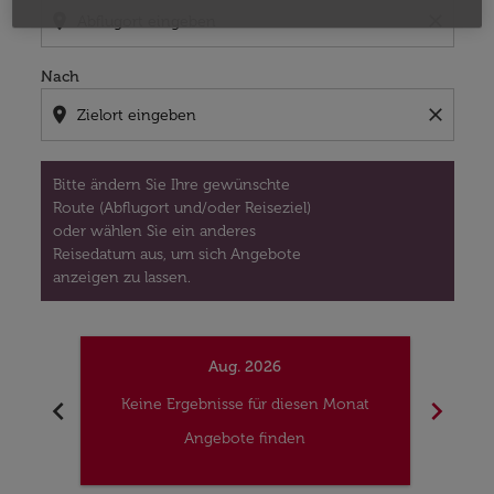
location_on
close
Nach
location_on
close
Bitte ändern Sie Ihre gewünschte
Route (Abflugort und/oder Reiseziel)
oder wählen Sie ein anderes
Reisedatum aus, um sich Angebote
anzeigen zu lassen.
Aug. 2026
chevron_left
chevron_right
Keine Ergebnisse für diesen Monat
Kei
Angebote finden