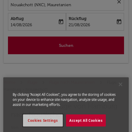
close
Nouakchott (NKC), Mauretanien
Abflug
Rückflug
today
today
fc-booking-departure-date-aria-label
fc-booking-return-date-aria-label
14/08/2026
21/08/2026
Suchen
Home
Flüge
Flüge nach Mauretanien
Flüge
Hamburg - Nouakchott
By clicking “Accept All Cookies”, you agree to the storing of cookies
on your device to enhance site navigation, analyze site usage, and
Die nächsten Flüge von Hamburg
Bitte ändern Sie Ihre gewünschte Route (Abflugort un
assist in our marketing efforts.
nach Nouakchott
Cookies Settings
Accept All Cookies
Von