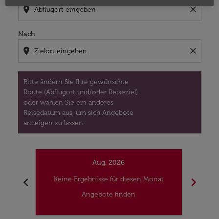
location_on
close
Nach
location_on
close
Bitte ändern Sie Ihre gewünschte
Route (Abflugort und/oder Reiseziel)
oder wählen Sie ein anderes
Reisedatum aus, um sich Angebote
anzeigen zu lassen.
Aug. 2026
chevron_left
chevron_right
Keine Ergebnisse für diesen Monat
Kei
Angebote finden