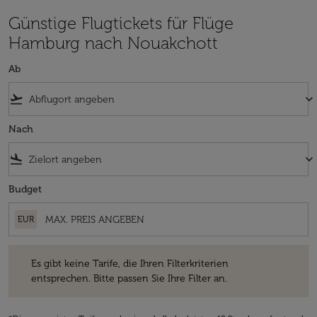
Günstige Flugtickets für Flüge
Hamburg nach Nouakchott
Ab
flight_takeoff
keyboard_arrow_down
Nach
flight_land
keyboard_arrow_down
Budget
EUR
Es gibt keine Tarife, die Ihren Filterkriterien entsprechen. Bitte passe
Es gibt keine Tarife, die Ihren Filterkriterien
entsprechen. Bitte passen Sie Ihre Filter an.