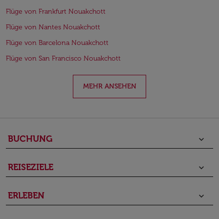
Flüge von Frankfurt Nouakchott
Flüge von Nantes Nouakchott
Flüge von Barcelona Nouakchott
Flüge von San Francisco Nouakchott
MEHR ANSEHEN
BUCHUNG
keyboard_arrow_down
REISEZIELE
keyboard_arrow_down
ERLEBEN
keyboard_arrow_down