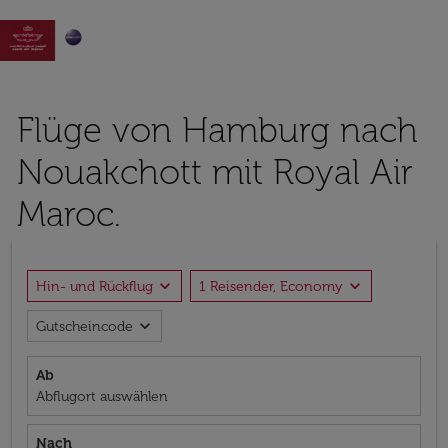

Flüge von Hamburg nach
Nouakchott mit Royal Air
Maroc.
expand_more
expand_more
Hin- und Rückflug
1 Reisender, Economy
expand_more
Gutscheincode
Ab
Abflugort auswählen
Nach