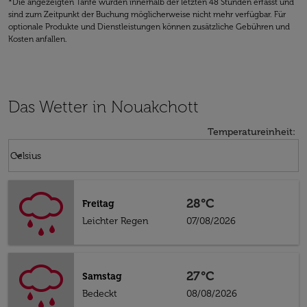
*Die angezeigten Tarife wurden innerhalb der letzten 48 Stunden erfasst und
sind zum Zeitpunkt der Buchung möglicherweise nicht mehr verfügbar. Für
optionale Produkte und Dienstleistungen können zusätzliche Gebühren und
Kosten anfallen.
Das Wetter in Nouakchott
Temperatureinheit
:
Weather unit option Celsius Selected
keyboard_arrow_down
Celsius
28°C
Freitag
Leichter Regen
07/08/2026
27°C
Samstag
Bedeckt
08/08/2026