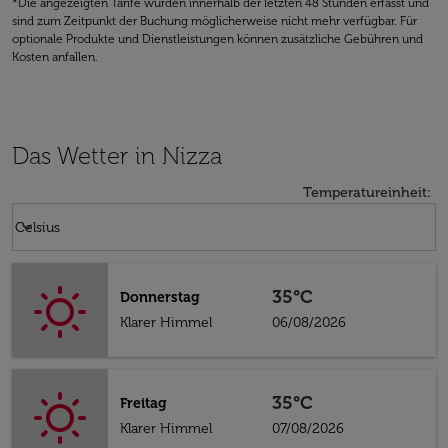
*Die angezeigten Tarife wurden innerhalb der letzten 48 Stunden erfasst und
sind zum Zeitpunkt der Buchung möglicherweise nicht mehr verfügbar. Für
optionale Produkte und Dienstleistungen können zusätzliche Gebühren und
Kosten anfallen.
Das Wetter in Nizza
Temperatureinheit
:
Weather unit option Celsius Selected
keyboard_arrow_down
Celsius
35°C
Donnerstag
Klarer Himmel
06/08/2026
35°C
Freitag
Klarer Himmel
07/08/2026