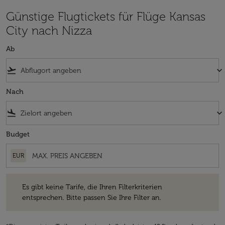
Günstige Flugtickets für Flüge Kansas
City nach Nizza
Ab
flight_takeoff
keyboard_arrow_down
Nach
flight_land
keyboard_arrow_down
Budget
EUR
Es gibt keine Tarife, die Ihren Filterkriterien entsprechen. Bitte passe
Es gibt keine Tarife, die Ihren Filterkriterien
entsprechen. Bitte passen Sie Ihre Filter an.