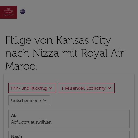

Flüge von Kansas City
nach Nizza mit Royal Air
Maroc.
expand_more
expand_more
Hin- und Rückflug
1 Reisender, Economy
expand_more
Gutscheincode
Ab
Abflugort auswählen
Nach