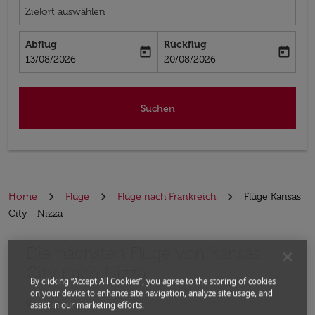
Zielort auswählen
Abflug
Rückflug
today
today
fc-booking-departure-date-aria-label
fc-booking-return-date-aria-label
13/08/2026
20/08/2026
Suchen
Home
Flüge
Flüge nach Frankreich
Flüge Kansas
City - Nizza
Die nächsten Flüge von Kansas
Bitte ändern Sie Ihre gewünschte Route (Abflugort un
City nach Nizza
By clicking “Accept All Cookies”, you agree to the storing of cookies
on your device to enhance site navigation, analyze site usage, and
Von
assist in our marketing efforts.