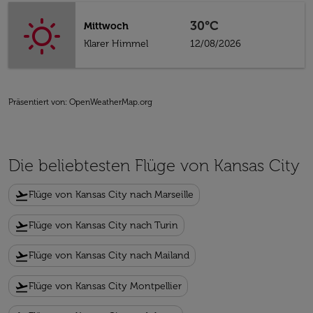
30°C
Mittwoch
Klarer Himmel
12/08/2026
Präsentiert von
: OpenWeatherMap.org
Die beliebtesten Flüge von Kansas City
flight_takeoff
Flüge von Kansas City nach Marseille
flight_takeoff
Flüge von Kansas City nach Turin
flight_takeoff
Flüge von Kansas City nach Mailand
flight_takeoff
Flüge von Kansas City Montpellier