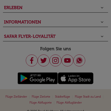
ERLEBEN
keyboard_arrow_down
INFORMATIONEN
keyboard_arrow_down
SAFAR FLYER-LOYALITÄT
keyboard_arrow_down
Folgen Sie uns
|
|
|
|
Flüge Zielländer
Flüge Zielorte
Städteflüge
Flüge Stadt zu Land
|
Flüge Abflugorte
Flüge Abflugländer