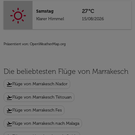
27°C
Samstag
Klarer Himmel
15/08/2026
Präsentiert von
: OpenWeatherMap.org
Die beliebtesten Flüge von Marrakesch
flight_takeoff
Flüge von Marrakesch Nador
flight_takeoff
Flüge von Marrakesch Tétouan
flight_takeoff
Flüge von Marrakesch Fes
flight_takeoff
Flüge von Marrakesch nach Malaga