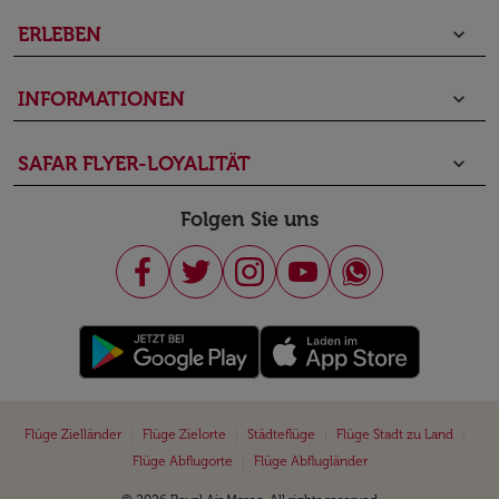
ERLEBEN
keyboard_arrow_down
INFORMATIONEN
keyboard_arrow_down
SAFAR FLYER-LOYALITÄT
keyboard_arrow_down
Folgen Sie uns
|
|
|
|
Flüge Zielländer
Flüge Zielorte
Städteflüge
Flüge Stadt zu Land
|
Flüge Abflugorte
Flüge Abflugländer