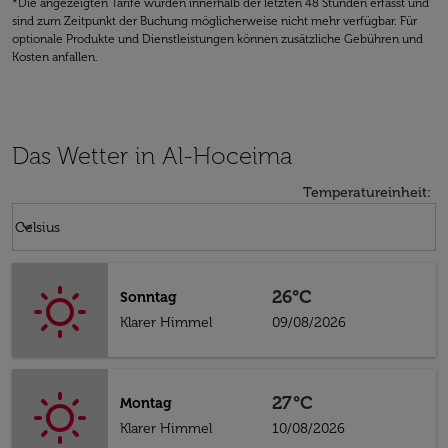
*Die angezeigten Tarife wurden innerhalb der letzten 48 Stunden erfasst und
sind zum Zeitpunkt der Buchung möglicherweise nicht mehr verfügbar. Für
optionale Produkte und Dienstleistungen können zusätzliche Gebühren und
Kosten anfallen.
Das Wetter in Al-Hoceima
Temperatureinheit
:
Weather unit option Celsius Selected
keyboard_arrow_down
Celsius
26°C
Sonntag
Klarer Himmel
09/08/2026
27°C
Montag
Klarer Himmel
10/08/2026