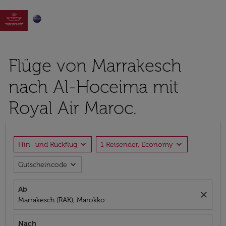

Flüge von Marrakesch
nach Al-Hoceima mit
Royal Air Maroc.
expand_more
expand_more
Hin- und Rückflug
1 Reisender, Economy
expand_more
Gutscheincode
Ab
close
Marrakesch (RAK), Marokko
Nach