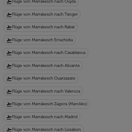
flight_takeoff
Flüge von Marrakesch nach Oujda
flight_takeoff
Flüge von Marrakesch nach Tanger
flight_takeoff
Flüge von Marrakesch nach Rabat
flight_takeoff
Flüge von Marrakesch Errachidia
flight_takeoff
Flüge von Marrakesch nach Casablanca
flight_takeoff
Flüge von Marrakesch nach Alicante
flight_takeoff
Flüge von Marrakesch Ouarzazate
flight_takeoff
Flüge von Marrakesch nach Valencia
flight_takeoff
Flüge von Marrakesch Zagora (Marokko)
flight_takeoff
Flüge von Marrakesch nach Madrid
flight_takeoff
Flüge von Marrakesch nach Lissabon