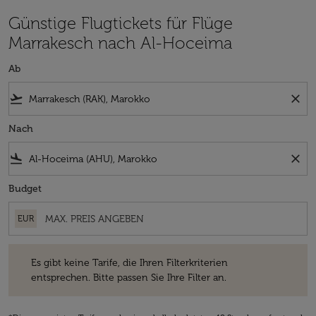
Günstige Flugtickets für Flüge
Marrakesch nach Al-Hoceima
Ab
flight_takeoff
close
Nach
flight_land
close
Budget
EUR
Es gibt keine Tarife, die Ihren Filterkriterien entsprechen. Bitte passe
Es gibt keine Tarife, die Ihren Filterkriterien
entsprechen. Bitte passen Sie Ihre Filter an.