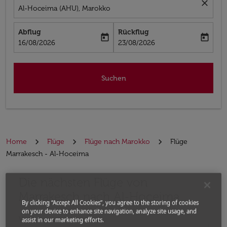
close
Al-Hoceima (AHU), Marokko
Abflug
Rückflug
today
today
fc-booking-departure-date-aria-label
fc-booking-return-date-aria-label
16/08/2026
23/08/2026
Suchen
Home
Flüge
Flüge nach Marokko
Flüge
Marrakesch - Al-Hoceima
Die nächsten Flüge von
Bitte ändern Sie Ihre gewünschte Route (Abflugort un
Marrakesch nach Al-Hoceima
By clicking “Accept All Cookies”, you agree to the storing of cookies
on your device to enhance site navigation, analyze site usage, and
Von
assist in our marketing efforts.