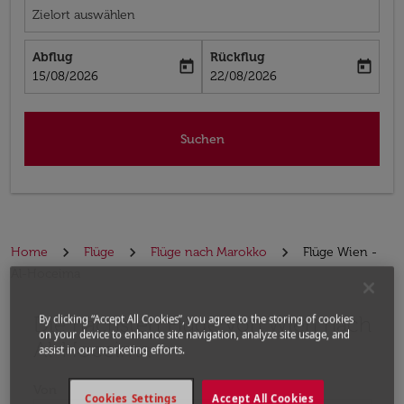
Zielort auswählen
Abflug
Rückflug
today
today
fc-booking-departure-date-aria-label
fc-booking-return-date-aria-label
15/08/2026
22/08/2026
Suchen
Home
Flüge
Flüge nach Marokko
Flüge Wien -
Al-Hoceima
Die nächsten Flüge von Wien nach
Bitte ändern Sie Ihre gewünschte Route (Abflugort un
By clicking “Accept All Cookies”, you agree to the storing of cookies
on your device to enhance site navigation, analyze site usage, and
Al-Hoceima
assist in our marketing efforts.
Von
Cookies Settings
Accept All Cookies