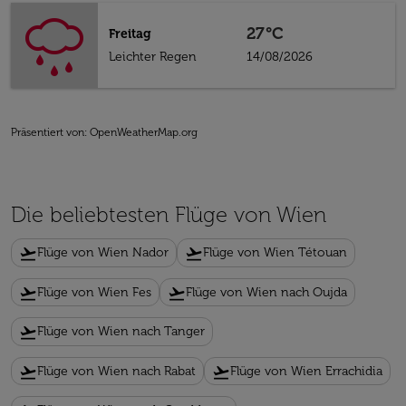
27°C
Freitag
Leichter Regen
14/08/2026
Präsentiert von
: OpenWeatherMap.org
Die beliebtesten Flüge von Wien
flight_takeoff
flight_takeoff
Flüge von Wien Nador
Flüge von Wien Tétouan
flight_takeoff
flight_takeoff
Flüge von Wien Fes
Flüge von Wien nach Oujda
flight_takeoff
Flüge von Wien nach Tanger
flight_takeoff
flight_takeoff
Flüge von Wien nach Rabat
Flüge von Wien Errachidia