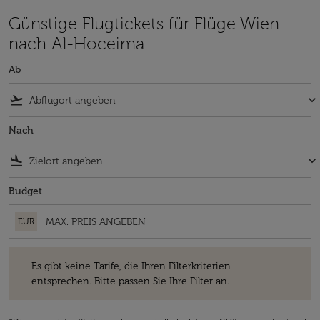
Günstige Flugtickets für Flüge Wien
nach Al-Hoceima
Ab
flight_takeoff
keyboard_arrow_down
Nach
flight_land
keyboard_arrow_down
Budget
EUR
Es gibt keine Tarife, die Ihren Filterkriterien entsprechen. Bitte passe
Es gibt keine Tarife, die Ihren Filterkriterien
entsprechen. Bitte passen Sie Ihre Filter an.