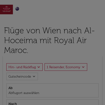

Flüge von Wien nach Al-
Hoceima mit Royal Air
Maroc.
expand_more
expand_more
Hin- und Rückflug
1 Reisender, Economy
expand_more
Gutscheincode
Ab
Abflugort auswählen
Nach