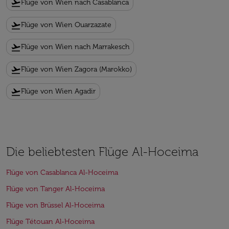
flight_takeoff
Flüge von Wien nach Casablanca
flight_takeoff
Flüge von Wien Ouarzazate
flight_takeoff
Flüge von Wien nach Marrakesch
flight_takeoff
Flüge von Wien Zagora (Marokko)
flight_takeoff
Flüge von Wien Agadir
Die beliebtesten Flüge Al-Hoceima
Flüge von Casablanca Al-Hoceima
Flüge von Tanger Al-Hoceima
Flüge von Brüssel Al-Hoceima
Flüge Tétouan Al-Hoceima