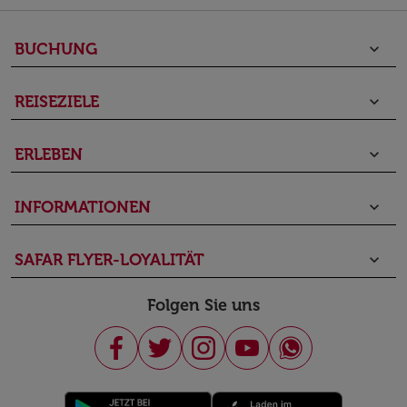
BUCHUNG
keyboard_arrow_down
REISEZIELE
keyboard_arrow_down
ERLEBEN
keyboard_arrow_down
INFORMATIONEN
keyboard_arrow_down
SAFAR FLYER-LOYALITÄT
keyboard_arrow_down
Folgen Sie uns