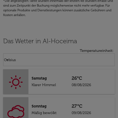
*Die angezeigten Tarife wurden innerhalb der letzten 48 Stunden erfasst und
sind zum Zeitpunkt der Buchung möglicherweise nicht mehr verfügbar. Für
optionale Produkte und Dienstleistungen können zusätzliche Gebühren und
Kosten anfallen.
Das Wetter in Al-Hoceima
Temperatureinheit
:
Weather unit option Celsius Selected
keyboard_arrow_down
Celsius
26°C
Samstag
Klarer Himmel
08/08/2026
27°C
Sonntag
Mäßig bewölkt
09/08/2026