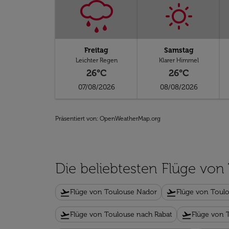
Freitag
Samstag
Leichter Regen
Klarer Himmel
26°C
26°C
07/08/2026
08/08/2026
Präsentiert von
: OpenWeatherMap.org
Die beliebtesten Flüge von
flight_takeoff
flight_takeoff
Flüge von Toulouse Nador
Flüge von Toul
flight_takeoff
flight_takeoff
Flüge von Toulouse nach Rabat
Flüge von 