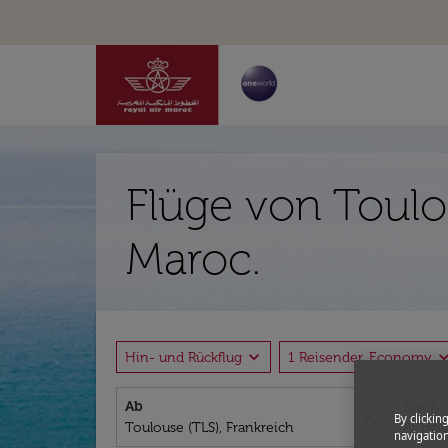
Flüge von Toulo
Maroc.
expand_more
expand_
Hin- und Rückflug
1 Reisender, Economy
Ab
Nach
close
By clickin
navigation