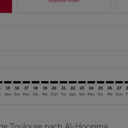
Angebote finden
imer. Angebote finden
sclaimer. Angebote finden
rs-disclaimer. Angebote finden
offers-disclaimer. Angebote finden
iew-offers-disclaimer. Angebote finden
mp-view-offers-disclaimer. Angebote finden
U: cmp-view-offers-disclaimer. Angebote finden
S–AHU: cmp-view-offers-disclaimer. Angebote finden
TLS–AHU: cmp-view-offers-disclaimer. Angebote finden
TLS–AHU: cmp-view-offers-disclaimer. Angebote find
TLS–AHU: cmp-view-offers-disclaimer. Angebote 
TLS–AHU: cmp-view-offers-disclaimer. Angeb
TLS–AHU: cmp-view-offers-disclaimer. A
TLS–AHU: cmp-view-offers-disclaime
TLS–AHU: cmp-view-offers-discl
TLS–AHU: cmp-view-offers-d
TLS–AHU: cmp-view-offe
TLS–AHU: cmp-view
TLS–AHU: cmp-
TLS–AHU: 
TLS–A
T
4
15
16
17
18
19
20
21
22
23
24
25
26
27
e
Sam
Son
Mon
Die
Mit
Don
Fre
Sam
Son
Mon
Die
Mit
Don
F
lüge Toulouse nach Al-Hoceima