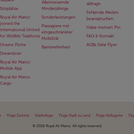
Alleinreisende
abfragn
Sitzplätze
Minderjährige
Fehlende Meilen
Royal Air Maroc
Sonderleistungen
beanspruchen
joined the
Passagiere mit
Habe meinen Pin
international United
eingeschränkter
for Wildlife Taskforce
FAQ & Kontakt
Mobilität
Unsere Flotte
AGBs Safar Flyer
Barrierefreiheit
Dreamliner
Royal Air Maroc
Mobile App
Royal Air Maroc
Cargo
|
|
|
|
|
r
Flüge Zielorte
Städteflüge
Flüge Stadt zu Land
Flüge Abflugorte
Flü
© 2026 Royal Air Maroc. All rights reserved