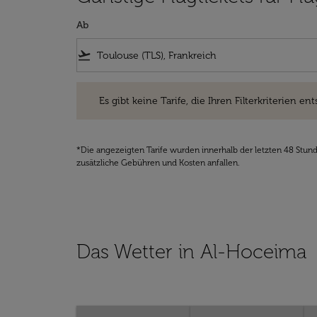
Ab
flight_takeoff
Es gibt keine Tarife, die Ihren Filterkriterien entsprec
Es gibt keine Tarife, die Ihren Filterkriterien ent
*Die angezeigten Tarife wurden innerhalb der letzten 48 Stun
zusätzliche Gebühren und Kosten anfallen.
Das Wetter in Al-Hoceima