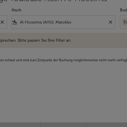
Nach
Bud
close
flight_land
close
E
hen. Bitte passen Sie Ihre Filter an.
sprechen. Bitte passen Sie Ihre Filter an.
den erfasst und sind zum Zeitpunkt der Buchung möglicherweise nicht mehr verfüg