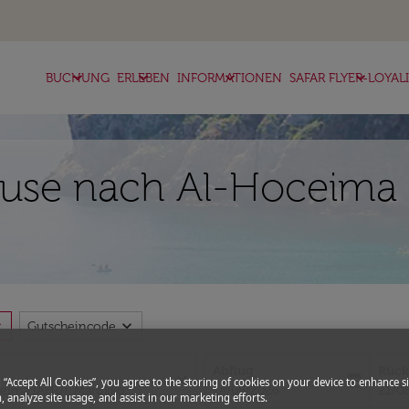
keyboard_arrow_down
keyboard_arrow_down
keyboard_arrow_down
keyboard_arrow_down
BUCHUNG
ERLEBEN
INFORMATIONEN
SAFAR FLYER-LOYAL
use nach Al-Hoceima m
more
expand_more
Gutscheincode
Abflug
Rück
close
today
g “Accept All Cookies”, you agree to the storing of cookies on your device to enhance si
fc-booking-departure-date-aria-l
fc-bo
14/08/2026
21/0
, analyze site usage, and assist in our marketing efforts.