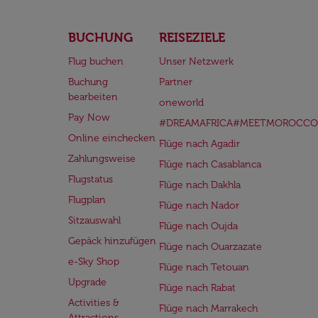
BUCHUNG
REISEZIELE
Flug buchen
Unser Netzwerk
Buchung
Partner
bearbeiten
oneworld
Pay Now
#DREAMAFRICA#MEETMOROCCO
Online einchecken
Flüge nach Agadir
Zahlungsweise
Flüge nach Casablanca
Flugstatus
Flüge nach Dakhla
Flugplan
Flüge nach Nador
Sitzauswahl
Flüge nach Oujda
Gepäck hinzufügen
Flüge nach Ouarzazate
e-Sky Shop
Flüge nach Tetouan
Upgrade
Flüge nach Rabat
Activities &
Flüge nach Marrakech
Attractions