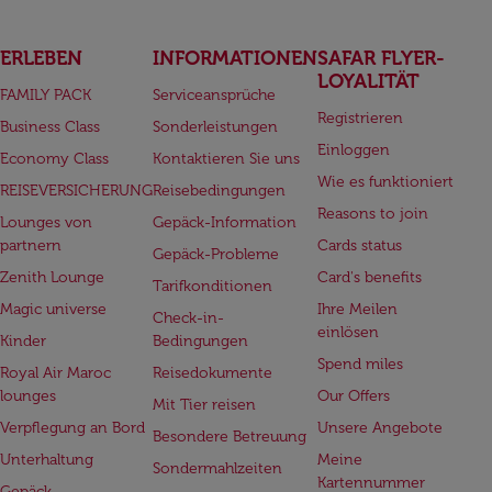
ERLEBEN
INFORMATIONEN
SAFAR FLYER-
LOYALITÄT
FAMILY PACK
Serviceansprüche
Registrieren
Business Class
Sonderleistungen
Einloggen
Economy Class
Kontaktieren Sie uns
Wie es funktioniert
REISEVERSICHERUNG
Reisebedingungen
Reasons to join
Lounges von
Gepäck-Information
partnern
Cards status
Gepäck-Probleme
Zenith Lounge
Card's benefits
Tarifkonditionen
Magic universe
Ihre Meilen
Check-in-
einlösen
Kinder
Bedingungen
Spend miles
Royal Air Maroc
Reisedokumente
lounges
Our Offers
Mit Tier reisen
Verpflegung an Bord
Unsere Angebote
Besondere Betreuung
Unterhaltung
Meine
Sondermahlzeiten
Kartennummer
Gepäck