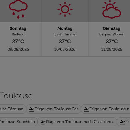
Sonntag
Montag
Dienstag
Bedeckt
Klarer Himmel
Ein paar Wolken
27°C
27°C
27°C
09/08/2026
10/08/2026
11/08/2026
 Toulouse
flight_takeoff
flight_takeoff
ouse Tétouan
Flüge von Toulouse Fes
Flüge von Toulouse n
flight_takeoff
flight_takeoff
Toulouse Errachidia
Flüge von Toulouse nach Casablanca
Fl