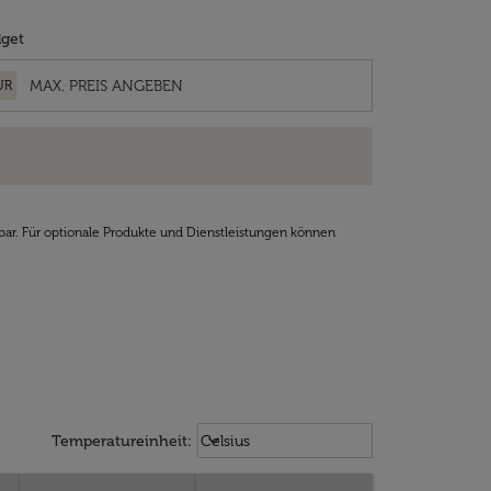
get
UR
bar. Für optionale Produkte und Dienstleistungen können
Weather unit option Celsius Select
keyboard_arrow_down
Temperatureinheit
:
Celsius