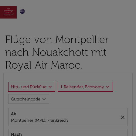

Flüge von Montpellier
nach Nouakchott mit
Royal Air Maroc.
expand_more
expand_more
Hin- und Rückflug
1 Reisender, Economy
expand_more
Gutscheincode
Ab
close
Montpellier (MPL), Frankreich
Nach