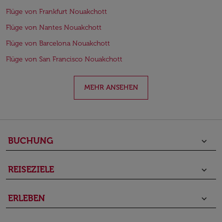
Flüge von Frankfurt Nouakchott
Flüge von Nantes Nouakchott
Flüge von Barcelona Nouakchott
Flüge von San Francisco Nouakchott
MEHR ANSEHEN
BUCHUNG
keyboard_arrow_down
REISEZIELE
keyboard_arrow_down
ERLEBEN
keyboard_arrow_down