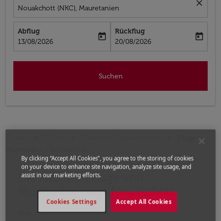
close
Nouakchott (NKC), Mauretanien
Abflug
Rückflug
today
today
fc-booking-departure-date-aria-label
fc-booking-return-date-aria-label
13/08/2026
20/08/2026
Suchen
Home
Flüge
Flüge nach Mauretanien
Flüge
Montpellier - Nouakchott
By clicking “Accept All Cookies”, you agree to the storing of cookies
on your device to enhance site navigation, analyze site usage, and
Die nächsten Flüge von
Bitte ändern Sie Ihre gewünschte Route (Abflugort un
assist in our marketing efforts.
Montpellier nach Nouakchott
Cookies Settings
Accept All Cookies
Von