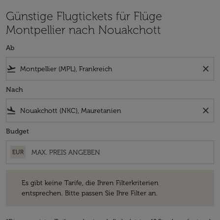
Günstige Flugtickets für Flüge
Montpellier nach Nouakchott
Ab
flight_takeoff
close
Nach
flight_land
close
Budget
EUR
Es gibt keine Tarife, die Ihren Filterkriterien entsprechen. Bitte passe
Es gibt keine Tarife, die Ihren Filterkriterien
entsprechen. Bitte passen Sie Ihre Filter an.