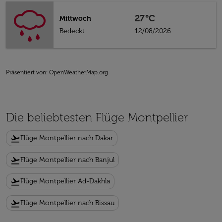
27°C
Mittwoch
Bedeckt
12/08/2026
Präsentiert von
: OpenWeatherMap.org
Die beliebtesten Flüge Montpellier
flight_takeoff
Flüge Montpellier nach Dakar
flight_takeoff
Flüge Montpellier nach Banjul
flight_takeoff
Flüge Montpellier Ad-Dakhla
flight_takeoff
Flüge Montpellier nach Bissau