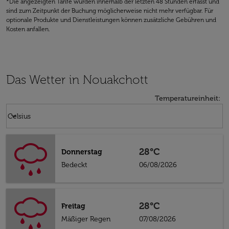
*Die angezeigten Tarife wurden innerhalb der letzten 48 Stunden erfasst und
sind zum Zeitpunkt der Buchung möglicherweise nicht mehr verfügbar. Für
optionale Produkte und Dienstleistungen können zusätzliche Gebühren und
Kosten anfallen.
Das Wetter in Nouakchott
Temperatureinheit
:
Weather unit option Celsius Selected
keyboard_arrow_down
Celsius
28°C
Donnerstag
Bedeckt
06/08/2026
28°C
Freitag
Mäßiger Regen
07/08/2026