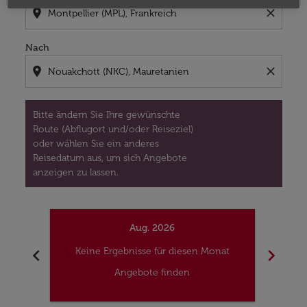
location_on
close
Nach
location_on
close
Bitte ändern Sie Ihre gewünschte
Route (Abflugort und/oder Reiseziel)
oder wählen Sie ein anderes
Reisedatum aus, um sich Angebote
anzeigen zu lassen.
Aug. 2026
chevron_left
chevron_right
Keine Ergebnisse für diesen Monat
Kei
Angebote finden