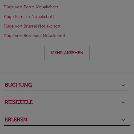
Flüge von Porto Nouakchott
Flüge Bamako Nouakchott
Flüge von Brüssel Nouakchott
Flüge von Bordeaux Nouakchott
MEHR ANSEHEN
BUCHUNG
keyboard_arrow_down
REISEZIELE
keyboard_arrow_down
ERLEBEN
keyboard_arrow_down