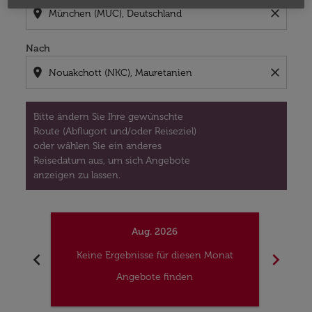
location_on
close
Nach
location_on
close
Bitte ändern Sie Ihre gewünschte
Route (Abflugort und/oder Reiseziel)
oder wählen Sie ein anderes
Reisedatum aus, um sich Angebote
anzeigen zu lassen.
Aug. 2026
chevron_left
chevron_right
Keine Ergebnisse für diesen Monat
Kei
Angebote finden