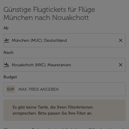
Günstige Flugtickets für Flüge
München nach Nouakchott
Ab
flight_takeoff
close
Nach
flight_land
close
Budget
EUR
Es gibt keine Tarife, die Ihren Filterkriterien entsprechen. Bitte passe
Es gibt keine Tarife, die Ihren Filterkriterien
entsprechen. Bitte passen Sie Ihre Filter an.