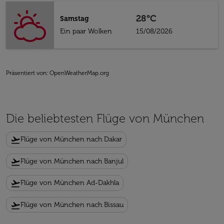
28°C
Samstag
Ein paar Wolken
15/08/2026
Präsentiert von
: OpenWeatherMap.org
Die beliebtesten Flüge von München
flight_takeoff
Flüge von München nach Dakar
flight_takeoff
Flüge von München nach Banjul
flight_takeoff
Flüge von München Ad-Dakhla
flight_takeoff
Flüge von München nach Bissau