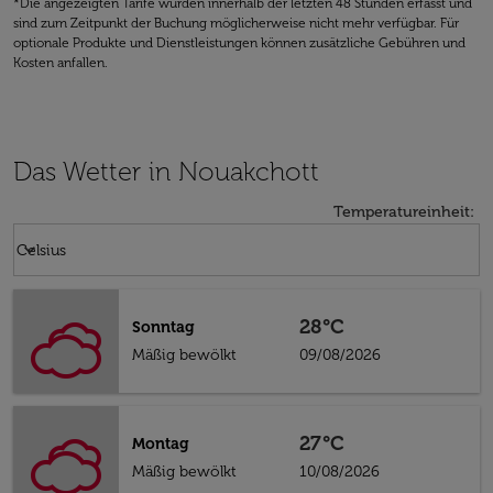
*Die angezeigten Tarife wurden innerhalb der letzten 48 Stunden erfasst und
sind zum Zeitpunkt der Buchung möglicherweise nicht mehr verfügbar. Für
optionale Produkte und Dienstleistungen können zusätzliche Gebühren und
Kosten anfallen.
Das Wetter in Nouakchott
Temperatureinheit
:
Weather unit option Celsius Selected
keyboard_arrow_down
Celsius
28°C
Sonntag
Mäßig bewölkt
09/08/2026
27°C
Montag
Mäßig bewölkt
10/08/2026