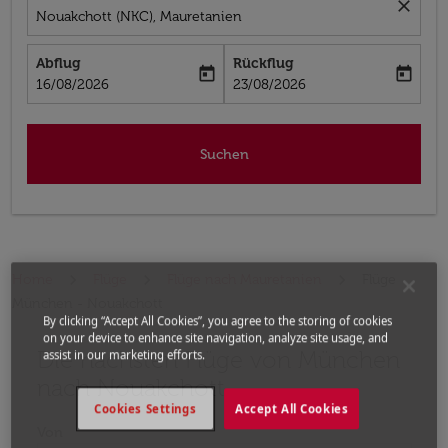
close
Nouakchott (NKC), Mauretanien
Abflug
Rückflug
today
today
fc-booking-departure-date-aria-label
fc-booking-return-date-aria-label
16/08/2026
23/08/2026
Suchen
Home
Flüge
Flüge nach Mauretanien
Flüge
München - Nouakchott
By clicking “Accept All Cookies”, you agree to the storing of cookies
on your device to enhance site navigation, analyze site usage, and
Die nächsten Flüge von München
Bitte ändern Sie Ihre gewünschte Route (Abflugort un
assist in our marketing efforts.
nach Nouakchott
Cookies Settings
Accept All Cookies
Von