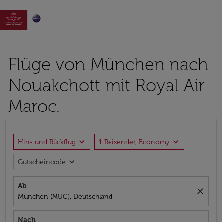

Flüge von München nach
Nouakchott mit Royal Air
Maroc.
expand_more
expand_more
Hin- und Rückflug
1 Reisender, Economy
expand_more
Gutscheincode
Ab
close
München (MUC), Deutschland
Nach