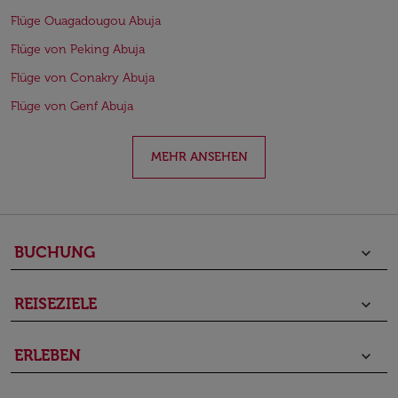
Flüge Ouagadougou Abuja
Flüge von Peking Abuja
Flüge von Conakry Abuja
Flüge von Genf Abuja
MEHR ANSEHEN
BUCHUNG
keyboard_arrow_down
REISEZIELE
keyboard_arrow_down
ERLEBEN
keyboard_arrow_down