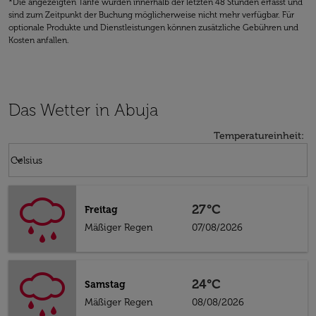
*Die angezeigten Tarife wurden innerhalb der letzten 48 Stunden erfasst und
sind zum Zeitpunkt der Buchung möglicherweise nicht mehr verfügbar. Für
optionale Produkte und Dienstleistungen können zusätzliche Gebühren und
Kosten anfallen.
Das Wetter in Abuja
Temperatureinheit
:
Weather unit option Celsius Selected
keyboard_arrow_down
Celsius
27°C
Freitag
Mäßiger Regen
07/08/2026
24°C
Samstag
Mäßiger Regen
08/08/2026