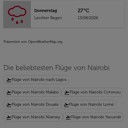
27°C
Donnerstag
Leichter Regen
13/08/2026
Präsentiert von
: OpenWeatherMap.org
Die beliebtesten Flüge von Nairobi
flight_takeoff
Flüge von Nairobi nach Lagos
flight_takeoff
flight_takeoff
Flüge von Nairobi Malabo
Flüge von Nairobi Cotonou
flight_takeoff
flight_takeoff
Flüge von Nairobi Douala
Flüge von Nairobi Lomé
flight_takeoff
flight_takeoff
Flüge von Nairobi Niamey
Flüge von Nairobi Yaoundé