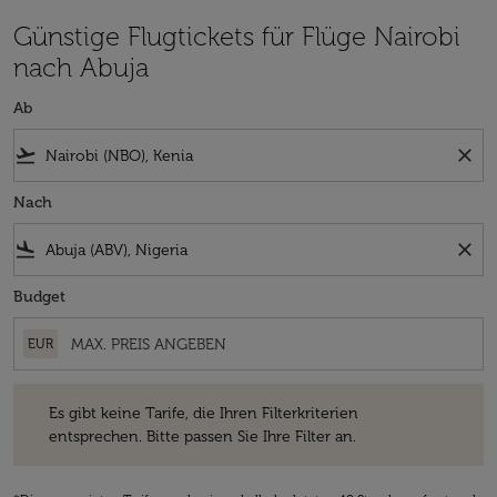
Günstige Flugtickets für Flüge Nairobi
nach Abuja
Ab
flight_takeoff
close
Nach
flight_land
close
Budget
EUR
Es gibt keine Tarife, die Ihren Filterkriterien entsprechen. Bitte passe
Es gibt keine Tarife, die Ihren Filterkriterien
entsprechen. Bitte passen Sie Ihre Filter an.