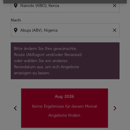
location_on
close
Nach
location_on
close
Bitte ändern Sie Ihre gewünschte
Route (Abflugort und/oder Reiseziel)
oder wählen Sie ein anderes
Reisedatum aus, um sich Angebote
anzeigen zu lassen.
Aug. 2026
chevron_left
chevron_right
Keine Ergebnisse für diesen Monat
Kei
Angebote finden