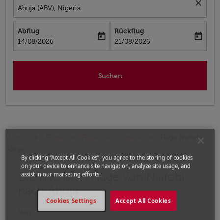
close
Abuja (ABV), Nigeria
Abflug
Rückflug
today
today
fc-booking-departure-date-aria-label
fc-booking-return-date-aria-label
14/08/2026
21/08/2026
Suchen
Home
Flüge
Flüge nach Nigeria
Flüge Nairobi -
Abuja
By clicking “Accept All Cookies”, you agree to the storing of cookies
on your device to enhance site navigation, analyze site usage, and
Die nächsten Flüge von Nairobi
Bitte ändern Sie Ihre gewünschte Route (Abflugort un
assist in our marketing efforts.
nach Abuja
Cookies Settings
Accept All Cookies
Von