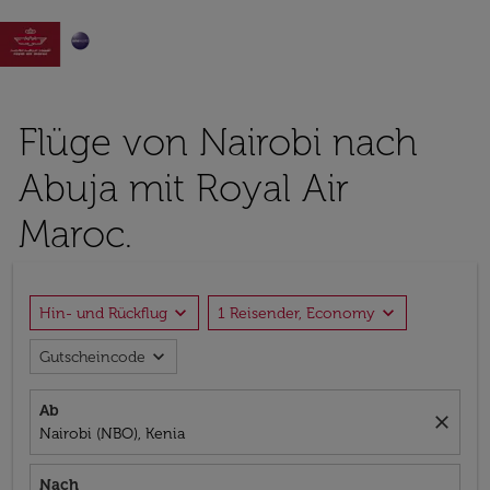

Flüge von Nairobi nach
Abuja mit Royal Air
Maroc.
expand_more
expand_more
Hin- und Rückflug
1 Reisender, Economy
expand_more
Gutscheincode
Ab
close
Nairobi (NBO), Kenia
Nach