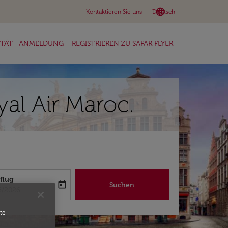
language
keyboard_arrow_down
Kontaktieren Sie uns
Deutsch
ITÄT
ANMELDUNG
REGISTRIEREN ZU SAFAR FLYER
al Air Maroc.
flug
today
Suchen
abel
oking-return-date-aria-label
8/2026
te