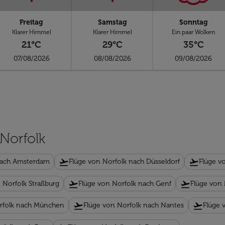
Freitag
Samstag
Sonntag
Klarer Himmel
Klarer Himmel
Ein paar Wolken
21°C
29°C
35°C
07/08/2026
08/08/2026
09/08/2026
 Norfolk
flight_takeoff
flight_takeoff
nach Amsterdam
Flüge von Norfolk nach Düsseldorf
Flüge v
flight_takeoff
flight_takeoff
 Norfolk Straßburg
Flüge von Norfolk nach Genf
Flüge von
flight_takeoff
flight_takeoff
rfolk nach München
Flüge von Norfolk nach Nantes
Flüge 