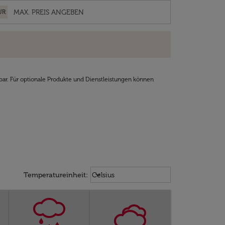
UR
bar. Für optionale Produkte und Dienstleistungen können
Weather unit option Celsius Select
keyboard_arrow_down
Temperatureinheit
:
Celsius