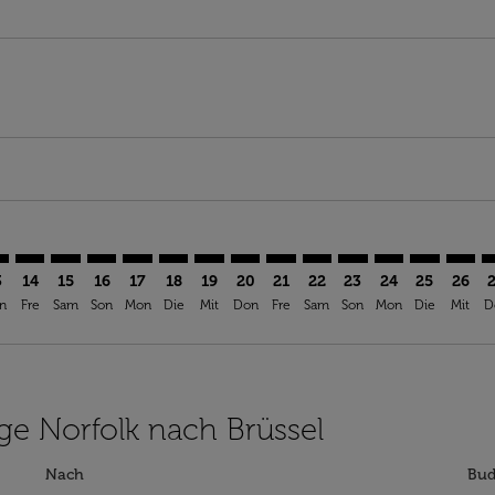
aimer. Angebote finden
isclaimer. Angebote finden
rs-disclaimer. Angebote finden
offers-disclaimer. Angebote finden
iew-offers-disclaimer. Angebote finden
mp-view-offers-disclaimer. Angebote finden
U: cmp-view-offers-disclaimer. Angebote finden
F–BRU: cmp-view-offers-disclaimer. Angebote finden
ORF–BRU: cmp-view-offers-disclaimer. Angebote finden
ORF–BRU: cmp-view-offers-disclaimer. Angebote find
ORF–BRU: cmp-view-offers-disclaimer. Angebote 
ORF–BRU: cmp-view-offers-disclaimer. Angeb
ORF–BRU: cmp-view-offers-disclaimer. A
ORF–BRU: cmp-view-offers-disclaime
ORF–BRU: cmp-view-offers-discl
ORF–BRU: cmp-view-offers-
ORF–BRU: cmp-view-off
ORF–BRU: cmp-view
ORF–BRU: cmp-
ORF–BRU: 
ORF–B
O
3
14
15
16
17
18
19
20
21
22
23
24
25
26
n
Fre
Sam
Son
Mon
Die
Mit
Don
Fre
Sam
Son
Mon
Die
Mit
D
üge Norfolk nach Brüssel
Nach
Bud