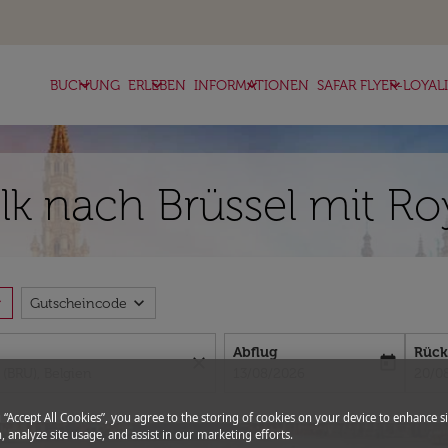
keyboard_arrow_down
keyboard_arrow_down
keyboard_arrow_down
keyboard_arrow_down
BUCHUNG
ERLEBEN
INFORMATIONEN
SAFAR FLYER-LOYAL
lk nach Brüssel mit Roy
more
expand_more
Gutscheincode
Abflug
Rück
close
today
fc-booking-departure-date-aria-l
fc-bo
13/08/2026
20/0
g “Accept All Cookies”, you agree to the storing of cookies on your device to enhance si
, analyze site usage, and assist in our marketing efforts.