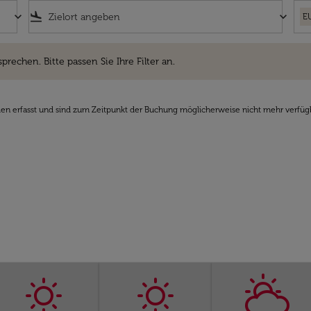
keyboard_arrow_down
flight_land
keyboard_arrow_down
E
hen. Bitte passen Sie Ihre Filter an.
sprechen. Bitte passen Sie Ihre Filter an.
den erfasst und sind zum Zeitpunkt der Buchung möglicherweise nicht mehr verfüg