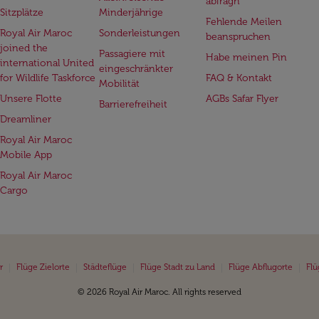
abfragn
Sitzplätze
Minderjährige
Fehlende Meilen
Royal Air Maroc
Sonderleistungen
beanspruchen
joined the
Passagiere mit
Habe meinen Pin
international United
eingeschränkter
for Wildlife Taskforce
FAQ & Kontakt
Mobilität
Unsere Flotte
AGBs Safar Flyer
Barrierefreiheit
Dreamliner
Royal Air Maroc
Mobile App
Royal Air Maroc
Cargo
|
|
|
|
|
r
Flüge Zielorte
Städteflüge
Flüge Stadt zu Land
Flüge Abflugorte
Flü
© 2026 Royal Air Maroc. All rights reserved