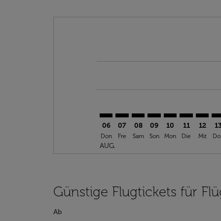
Displaying fares for August-2026
ORF–BRU: cmp-view-offers-discl
ORF–BRU: cmp-view-offers-d
ORF–BRU: cmp-view-offe
ORF–BRU: cmp-view-
ORF–BRU: cmp-v
ORF–BRU: c
ORF–BR
OR
06
07
08
09
10
11
12
1
Don
Fre
Sam
Son
Mon
Die
Mit
Do
AUG.
Günstige Flugtickets für Fl
Ab