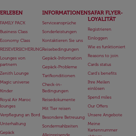
ERLEBEN
INFORMATIONEN
SAFAR FLYER-
LOYALITÄT
FAMILY PACK
Serviceansprüche
Registrieren
Business Class
Sonderleistungen
Einloggen
Economy Class
Kontaktieren Sie uns
Wie es funktioniert
REISEVERSICHERUNG
Reisebedingungen
Reasons to join
Lounges von
Gepäck-Information
partnern
Cards status
Gepäck-Probleme
Zenith Lounge
Card's benefits
Tarifkonditionen
Magic universe
Ihre Meilen
Check-in-
einlösen
Kinder
Bedingungen
Spend miles
Royal Air Maroc
Reisedokumente
lounges
Our Offers
Mit Tier reisen
Verpflegung an Bord
Unsere Angebote
Besondere Betreuung
Unterhaltung
Meine
Sondermahlzeiten
Kartennummer
Gepäck
Alleinreisende