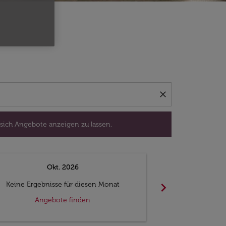
isedatum aus, um sich Angebote anzeigen zu lassen.
close
 sich Angebote anzeigen zu lassen.
Okt. 2026
N
chevron_right
Keine Ergebnisse für diesen Monat
Keine Ergebn
Angebote finden
Ange