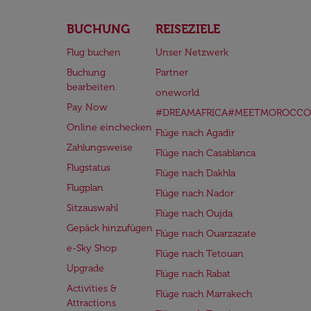
BUCHUNG
REISEZIELE
Flug buchen
Unser Netzwerk
Buchung
Partner
bearbeiten
oneworld
Pay Now
#DREAMAFRICA#MEETMOROCCO
Online einchecken
Flüge nach Agadir
Zahlungsweise
Flüge nach Casablanca
Flugstatus
Flüge nach Dakhla
Flugplan
Flüge nach Nador
Sitzauswahl
Flüge nach Oujda
Gepäck hinzufügen
Flüge nach Ouarzazate
e-Sky Shop
Flüge nach Tetouan
Upgrade
Flüge nach Rabat
Activities &
Flüge nach Marrakech
Attractions