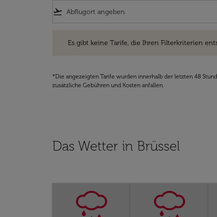
flight_takeoff
Es gibt keine Tarife, die Ihren Filterkriterien entsprec
Es gibt keine Tarife, die Ihren Filterkriterien ent
*Die angezeigten Tarife wurden innerhalb der letzten 48 Stun
zusätzliche Gebühren und Kosten anfallen.
Das Wetter in Brüssel