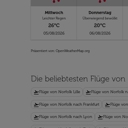
Mittwoch
Donnerstag
Leichter Regen
Überwiegend bewölkt
26°C
20°C
05/08/2026
06/08/2026
Präsentiert von
: OpenWeatherMap.org
Die beliebtesten Flüge von
flight_takeoff
flight_takeoff
Flüge von Norfolk Lille
Flüge von Norfolk 
flight_takeoff
flight_takeoff
Flüge von Norfolk nach Frankfurt
Flüge von
flight_takeoff
flight_takeoff
Flüge von Norfolk nach Lyon
Flüge von No