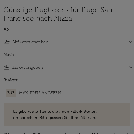
Günstige Flugtickets für Flüge San
Francisco nach Nizza
Ab
flight_takeoff
keyboard_arrow_down
Nach
flight_land
keyboard_arrow_down
Budget
EUR
Es gibt keine Tarife, die Ihren Filterkriterien entsprechen. Bitte passe
Es gibt keine Tarife, die Ihren Filterkriterien
entsprechen. Bitte passen Sie Ihre Filter an.