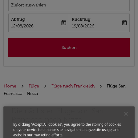
Zielort auswählen
Abflug
Rückflug
today
today
fc-booking-departure-date-aria-label
fc-booking-return-date-aria-label
12/08/2026
19/08/2026
Suchen
Home
Flüge
Flüge nach Frankreich
Flüge San
Francisco - Nizza
Die nächsten Flüge von San
Bitte ändern Sie Ihre gewünschte Route (Abflugort un
Francisco nach Nizza
By clicking “Accept All Cookies”, you agree to the storing of cookies
on your device to enhance site navigation, analyze site usage, and
Von
assist in our marketing efforts.