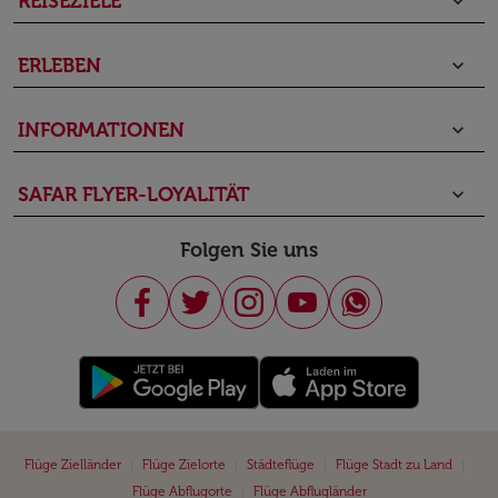
REISEZIELE
keyboard_arrow_down
ERLEBEN
keyboard_arrow_down
INFORMATIONEN
keyboard_arrow_down
SAFAR FLYER-LOYALITÄT
keyboard_arrow_down
Folgen Sie uns
|
|
|
|
Flüge Zielländer
Flüge Zielorte
Städteflüge
Flüge Stadt zu Land
|
Flüge Abflugorte
Flüge Abflugländer