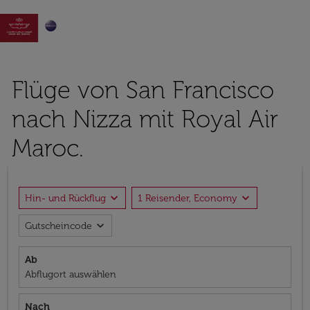

Flüge von San Francisco
nach Nizza mit Royal Air
Maroc.
expand_more
expand_more
Hin- und Rückflug
1 Reisender, Economy
expand_more
Gutscheincode
Ab
Abflugort auswählen
Nach