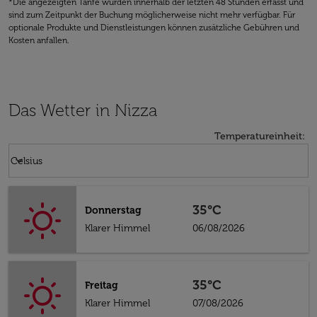
*Die angezeigten Tarife wurden innerhalb der letzten 48 Stunden erfasst und
sind zum Zeitpunkt der Buchung möglicherweise nicht mehr verfügbar. Für
optionale Produkte und Dienstleistungen können zusätzliche Gebühren und
Kosten anfallen.
Das Wetter in Nizza
Temperatureinheit
:
Weather unit option Celsius Selected
keyboard_arrow_down
Celsius
35°C
Donnerstag
Klarer Himmel
06/08/2026
35°C
Freitag
Klarer Himmel
07/08/2026