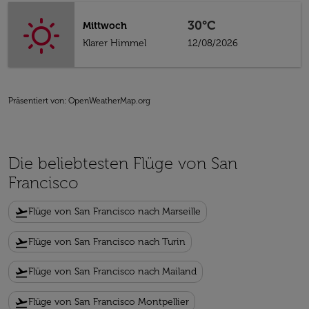
30°C
Mittwoch
Klarer Himmel
12/08/2026
Präsentiert von
: OpenWeatherMap.org
Die beliebtesten Flüge von San
Francisco
flight_takeoff
Flüge von San Francisco nach Marseille
flight_takeoff
Flüge von San Francisco nach Turin
flight_takeoff
Flüge von San Francisco nach Mailand
flight_takeoff
Flüge von San Francisco Montpellier