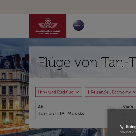
Flüge von Tan-T
expand_more
expand_
Hin- und Rückflug
1 Reisender, Economy
Ab
Nach
close
By clickin
navigation