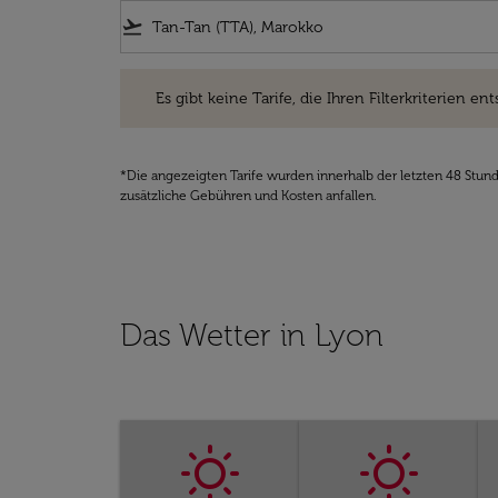
flight_takeoff
Es gibt keine Tarife, die Ihren Filterkriterien entsprec
Es gibt keine Tarife, die Ihren Filterkriterien ent
*Die angezeigten Tarife wurden innerhalb der letzten 48 Stun
zusätzliche Gebühren und Kosten anfallen.
Das Wetter in Lyon