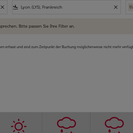
close
flight_land
close
E
hen. Bitte passen Sie Ihre Filter an.
sprechen. Bitte passen Sie Ihre Filter an.
den erfasst und sind zum Zeitpunkt der Buchung möglicherweise nicht mehr verfüg