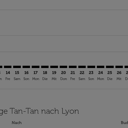
imer. Angebote finden
sclaimer. Angebote finden
s-disclaimer. Angebote finden
ffers-disclaimer. Angebote finden
iew-offers-disclaimer. Angebote finden
mp-view-offers-disclaimer. Angebote finden
S: cmp-view-offers-disclaimer. Angebote finden
A–LYS: cmp-view-offers-disclaimer. Angebote finden
TTA–LYS: cmp-view-offers-disclaimer. Angebote finden
TTA–LYS: cmp-view-offers-disclaimer. Angebote finde
TTA–LYS: cmp-view-offers-disclaimer. Angebote f
TTA–LYS: cmp-view-offers-disclaimer. Angebo
TTA–LYS: cmp-view-offers-disclaimer. An
TTA–LYS: cmp-view-offers-disclaime
TTA–LYS: cmp-view-offers-discl
TTA–LYS: cmp-view-offers-d
TTA–LYS: cmp-view-offe
TTA–LYS: cmp-view-
TTA–LYS: cmp-v
TTA–LYS: 
TTA–L
T
3
14
15
16
17
18
19
20
21
22
23
24
25
26
n
Fre
Sam
Son
Mon
Die
Mit
Don
Fre
Sam
Son
Mon
Die
Mit
D
lüge Tan-Tan nach Lyon
Nach
Bud