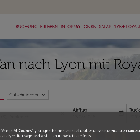
keyboard_arrow_down
keyboard_arrow_down
keyboard_arrow_down
keyboard_arrow_down
BUCHUNG
ERLEBEN
INFORMATIONEN
SAFAR FLYER-LOYAL
an nach Lyon mit Roya
more
expand_more
Gutscheincode
Abflug
Rück
close
today
fc-booking-departure-date-aria-l
fc-bo
13/08/2026
20/0
g “Accept All Cookies”, you agree to the storing of cookies on your device to enhance si
, analyze site usage, and assist in our marketing efforts.