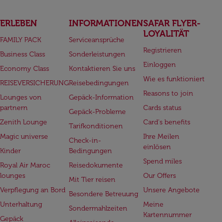
ERLEBEN
INFORMATIONEN
SAFAR FLYER-
LOYALITÄT
FAMILY PACK
Serviceansprüche
Registrieren
Business Class
Sonderleistungen
Einloggen
Economy Class
Kontaktieren Sie uns
Wie es funktioniert
REISEVERSICHERUNG
Reisebedingungen
Reasons to join
Lounges von
Gepäck-Information
partnern
Cards status
Gepäck-Probleme
Zenith Lounge
Card's benefits
Tarifkonditionen
Magic universe
Ihre Meilen
Check-in-
einlösen
Kinder
Bedingungen
Spend miles
Royal Air Maroc
Reisedokumente
lounges
Our Offers
Mit Tier reisen
Verpflegung an Bord
Unsere Angebote
Besondere Betreuung
Unterhaltung
Meine
Sondermahlzeiten
Kartennummer
Gepäck