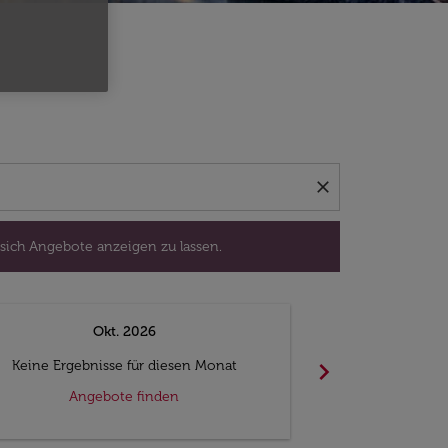
isedatum aus, um sich Angebote anzeigen zu lassen.
close
 sich Angebote anzeigen zu lassen.
Okt. 2026
N
chevron_right
Keine Ergebnisse für diesen Monat
Keine Ergebn
Angebote finden
Ange