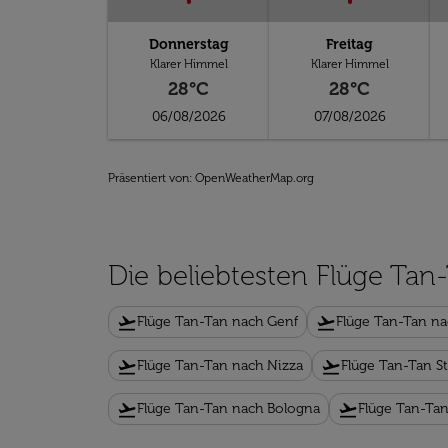
Donnerstag
Freitag
Klarer Himmel
Klarer Himmel
28°C
28°C
06/08/2026
07/08/2026
Präsentiert von
: OpenWeatherMap.org
Die beliebtesten Flüge Tan
flight_takeoff
flight_takeoff
Flüge Tan-Tan nach Genf
Flüge Tan-Tan na
flight_takeoff
flight_takeoff
Flüge Tan-Tan nach Nizza
Flüge Tan-Tan S
flight_takeoff
flight_takeoff
Flüge Tan-Tan nach Bologna
Flüge Tan-Ta