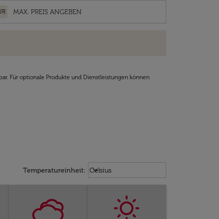
UR
bar. Für optionale Produkte und Dienstleistungen können
Weather unit option Celsius Select
keyboard_arrow_down
Temperatureinheit
:
Celsius