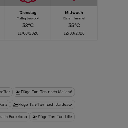
Dienstag
Mittwoch
Mäßig bewölkt
Klarer Himmel
32°C
35°C
11/08/2026
12/08/2026
flight_takeoff
ellier
Flüge Tan-Tan nach Mailand
flight_takeoff
aris
Flüge Tan-Tan nach Bordeaux
flight_takeoff
nach Barcelona
Flüge Tan-Tan Lille