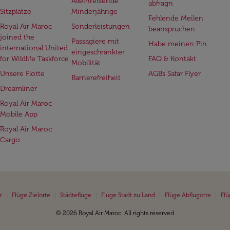
Alleinreisende
abfragn
Sitzplätze
Minderjährige
Fehlende Meilen
Royal Air Maroc
Sonderleistungen
beanspruchen
joined the
Passagiere mit
Habe meinen Pin
international United
eingeschränkter
for Wildlife Taskforce
FAQ & Kontakt
Mobilität
Unsere Flotte
AGBs Safar Flyer
Barrierefreiheit
Dreamliner
Royal Air Maroc
Mobile App
Royal Air Maroc
Cargo
|
|
|
|
|
r
Flüge Zielorte
Städteflüge
Flüge Stadt zu Land
Flüge Abflugorte
Flü
© 2026 Royal Air Maroc. All rights reserved