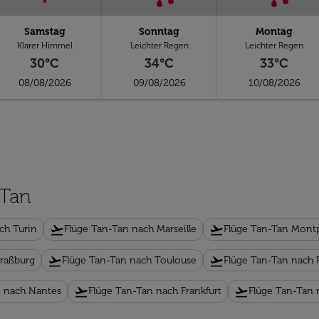
Samstag
Sonntag
Montag
Klarer Himmel
Leichter Regen
Leichter Regen
30°C
34°C
33°C
08/08/2026
09/08/2026
10/08/2026
-Tan
flight_takeoff
flight_takeoff
ch Turin
Flüge Tan-Tan nach Marseille
Flüge Tan-Tan Montp
flight_takeoff
flight_takeoff
traßburg
Flüge Tan-Tan nach Toulouse
Flüge Tan-Tan nach P
flight_takeoff
flight_takeoff
n nach Nantes
Flüge Tan-Tan nach Frankfurt
Flüge Tan-Tan 