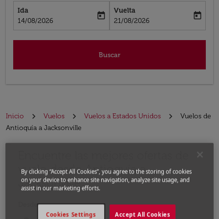
Ida
Vuelta
today
today
fc-booking-departure-date-aria-label
fc-booking-return-date-aria-label
14/08/2026
21/08/2026
Buscar
Inicio
Vuelos
Vuelos a Estados Unidos
Vuelos de
Antioquía a Jacksonville
Encuentre las mejores ofertas de
Por favor, intente actualizar su ruta (origen y / o dest
vuelo desde Antioquía a
By clicking “Accept All Cookies”, you agree to the storing of cookies
Jacksonville
on your device to enhance site navigation, analyze site usage, and
assist in our marketing efforts.
Desde
Cookies Settings
Accept All Cookies