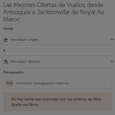
Las Mejores Ofertas de Vuelos desde
Antioquía a Jacksonville de Royal Air
Maroc
Desde
flight_takeoff
keyboard_arrow_down
A
flight_land
keyboard_arrow_down
Presupuesto
EUR
No hay tarifas que coincidan con sus criterios de filtro. Ajuste sus fil
No hay tarifas que coincidan con sus criterios de filtro.
Ajuste sus filtros.