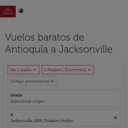

Vuelos baratos de
Antioquía a Jacksonville
expand_more
expand_more
Ida y vuelta
1 Pasajero, Economica
expand_more
Código promocional
Desde
Seleccionar origen
A
close
Jacksonville (JAX), Estados Unidos