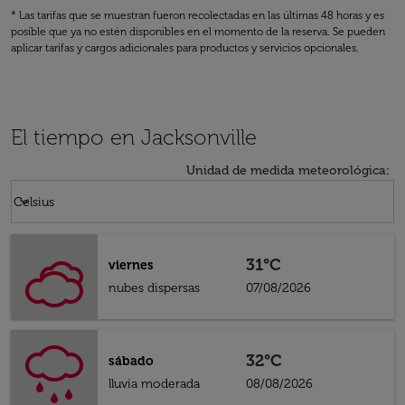
* Las tarifas que se muestran fueron recolectadas en las últimas 48 horas y es
posible que ya no estén disponibles en el momento de la reserva. Se pueden
aplicar tarifas y cargos adicionales para productos y servicios opcionales.
El tiempo en Jacksonville
Unidad de medida meteorológica
:
Weather unit option Celsius Selected
keyboard_arrow_down
Celsius
31°C
viernes
nubes dispersas
07/08/2026
32°C
sábado
lluvia moderada
08/08/2026