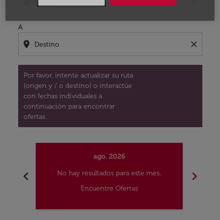
location_on
close
A
location_on
close
Por favor, intente actualizar su ruta
(origen y / o destino) o interactúe
con fechas individuales a
continuación para encontrar
ofertas.
ago. 2026
chevron_left
chevron_right
No hay resultados para este mes.
No
Encuentre Ofertas