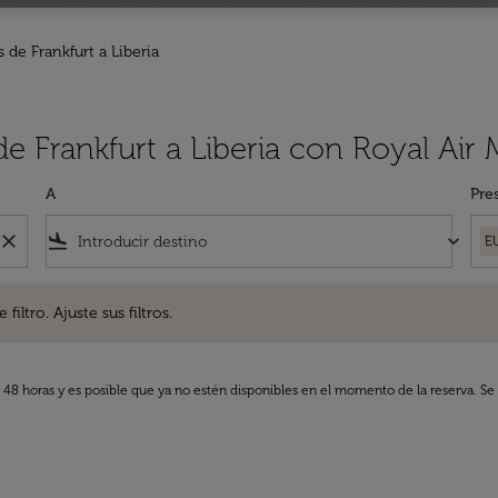
 de Frankfurt a Liberia
e Frankfurt a Liberia con Royal Air
A
Pre
close
flight_land
keyboard_arrow_down
E
. Ajuste sus filtros.
iltro. Ajuste sus filtros.
s 48 horas y es posible que ya no estén disponibles en el momento de la reserva. Se 