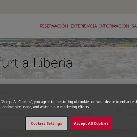
keyboard_arrow_down
keyboard_arrow_down
keyboard_arrow_down
RESERVACIÓN
EXPERIENCIA
INFORMACIÓN
SA
urt a Liberia
expand_more
ódigo promocional
g “Accept All Cookies”, you agree to the storing of cookies on your device to enhance si
, analyze site usage, and assist in our marketing efforts.
Ida
Vuel
today
fc-booking-departure-date-aria-l
fc-bo
15/08/2026
22/0
Cookies Settings
Accept All Cookies