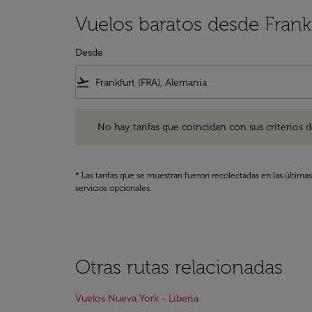
Vuelos baratos desde Frankf
Desde
flight_takeoff
No hay tarifas que coincidan con sus criterios de filtro
No hay tarifas que coincidan con sus criterios de f
* Las tarifas que se muestran fueron recolectadas en las última
servicios opcionales.
Otras rutas relacionadas
Vuelos Nueva York - Liberia