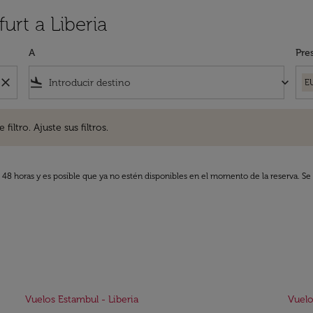
urt a Liberia
A
Pre
close
flight_land
keyboard_arrow_down
E
. Ajuste sus filtros.
iltro. Ajuste sus filtros.
s 48 horas y es posible que ya no estén disponibles en el momento de la reserva. Se 
Vuelos Estambul - Liberia
Vuelo