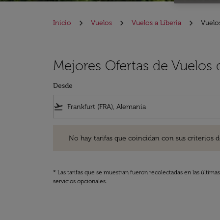
Inicio
Vuelos
Vuelos a Liberia
Vuelos
Mejores Ofertas de Vuelos d
Desde
flight_takeoff
No hay tarifas que coincidan con sus criterios de filtro
No hay tarifas que coincidan con sus criterios de f
* Las tarifas que se muestran fueron recolectadas en las última
servicios opcionales.