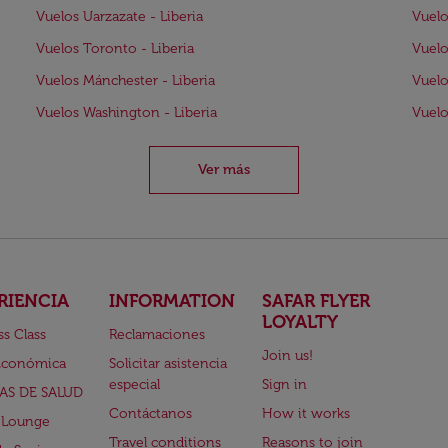
Vuelos Uarzazate - Liberia
Vuelo
Vuelos Toronto - Liberia
Vuelo
Vuelos Mánchester - Liberia
Vuelo
Vuelos Washington - Liberia
Vuelo
Ver más
RIENCIA
INFORMATION
SAFAR FLYER
LOYALTY
ss Class
Reclamaciones
Join us!
Económica
Solicitar asistencia
especial
Sign in
AS DE SALUD
Contáctanos
How it works
 Lounge
Travel conditions
Reasons to join