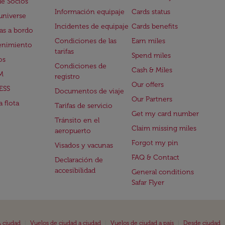
de Socios
Información equipaje
Cards status
universe
Incidentes de equipaje
Cards benefits
s a bordo
Condiciones de las
Earn miles
enimiento
tarifas
Spend miles
os
Condiciones de
Cash & Miles
M
registro
Our offers
ESS
Documentos de viaje
Our Partners
 flota
Tarifas de servicio
Get my card number
Tránsito en el
Claim missing miles
aeropuerto
Forgot my pin
Visados y vacunas
FAQ & Contact
Declaración de
accesibilidad
General conditions
Safar Flyer
|
|
|
 ciudad
Vuelos de ciudad a ciudad
Vuelos de ciudad a país
Desde ciudad