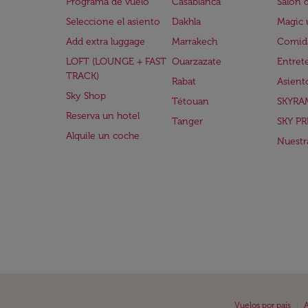
Programa de vuelo
Casablanca
Salón 
Seleccione el asiento
Dakhla
Magic 
Add extra luggage
Marrakech
Comida
LOFT (LOUNGE + FAST
Ouarzazate
Entret
TRACK)
Rabat
Asient
Sky Shop
Tétouan
SKYRA
Reserva un hotel
Tanger
SKY PR
Alquile un coche
Nuestra
|
Vuelos por país
A