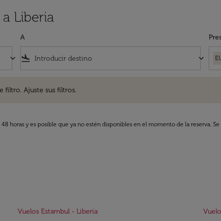
a Liberia
A
Pre
keyboard_arrow_down
flight_land
keyboard_arrow_down
E
. Ajuste sus filtros.
iltro. Ajuste sus filtros.
s 48 horas y es posible que ya no estén disponibles en el momento de la reserva. Se 
Vuelos Estambul - Liberia
Vuelo