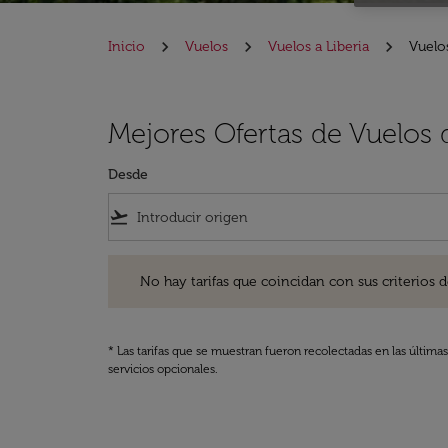
Inicio
Vuelos
Vuelos a Liberia
Vuelos
Mejores Ofertas de Vuelos 
Desde
flight_takeoff
No hay tarifas que coincidan con sus criterios de filtro
No hay tarifas que coincidan con sus criterios de f
* Las tarifas que se muestran fueron recolectadas en las última
servicios opcionales.