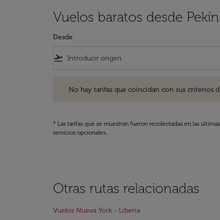
Vuelos baratos desde Pekín 
Desde
flight_takeoff
No hay tarifas que coincidan con sus criterios de filtro
No hay tarifas que coincidan con sus criterios de f
* Las tarifas que se muestran fueron recolectadas en las última
servicios opcionales.
Otras rutas relacionadas
Vuelos Nueva York - Liberia