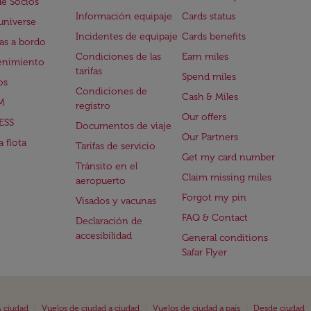
de Socios
Información equipaje
Cards status
universe
Incidentes de equipaje
Cards benefits
s a bordo
Condiciones de las
Earn miles
enimiento
tarifas
Spend miles
os
Condiciones de
Cash & Miles
M
registro
Our offers
ESS
Documentos de viaje
Our Partners
 flota
Tarifas de servicio
Get my card number
Tránsito en el
Claim missing miles
aeropuerto
Forgot my pin
Visados y vacunas
FAQ & Contact
Declaración de
accesibilidad
General conditions
Safar Flyer
|
|
|
 ciudad
Vuelos de ciudad a ciudad
Vuelos de ciudad a país
Desde ciudad