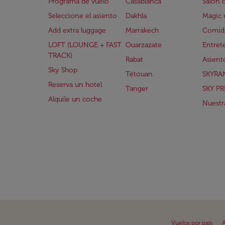
Programa de vuelo
Casablanca
Salón 
Seleccione el asiento
Dakhla
Magic 
Add extra luggage
Marrakech
Comida
LOFT (LOUNGE + FAST
Ouarzazate
Entret
TRACK)
Rabat
Asient
Sky Shop
Tétouan
SKYRA
Reserva un hotel
Tanger
SKY PR
Alquile un coche
Nuestra
|
Vuelos por país
A