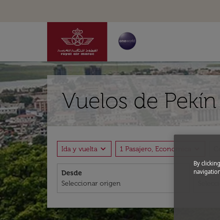
Vuelos de Pekín 
expand_more
expand_more
Ida y vuelta
1 Pasajero, Economica
C
By clickin
navigation
Desde
A