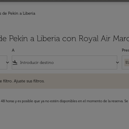
 de Pekín a Liberia
de Pekín a Liberia con Royal Air Mar
A
Pre
keyboard_arrow_down
flight_land
keyboard_arrow_down
E
. Ajuste sus filtros.
iltro. Ajuste sus filtros.
s 48 horas y es posible que ya no estén disponibles en el momento de la reserva. Se 