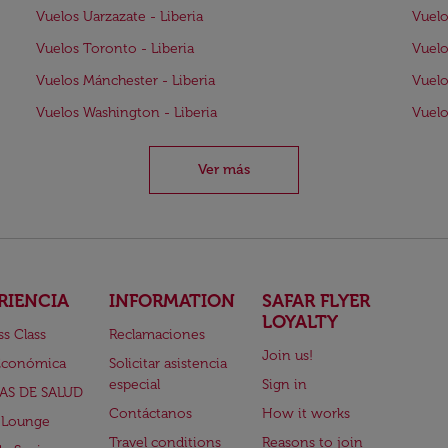
Vuelos Uarzazate - Liberia
Vuelo
Vuelos Toronto - Liberia
Vuelo
Vuelos Mánchester - Liberia
Vuelo
Vuelos Washington - Liberia
Vuelo
Ver más
RIENCIA
INFORMATION
SAFAR FLYER
LOYALTY
ss Class
Reclamaciones
Join us!
Económica
Solicitar asistencia
especial
Sign in
AS DE SALUD
Contáctanos
How it works
 Lounge
Travel conditions
Reasons to join