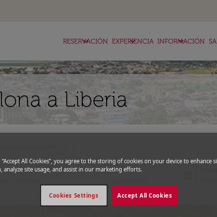
keyboard_arrow_down
keyboard_arrow_down
keyboard_arrow_down
RESERVACIÓN
EXPERIENCIA
INFORMACIÓN
SA
lona a Liberia
expand_more
ódigo promocional
g “Accept All Cookies”, you agree to the storing of cookies on your device to enhance si
, analyze site usage, and assist in our marketing efforts.
Ida
Vuel
today
fc-booking-departure-date-aria-l
fc-bo
13/08/2026
20/0
Cookies Settings
Accept All Cookies