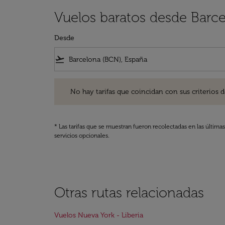
Vuelos baratos desde Barce
Desde
flight_takeoff
No hay tarifas que coincidan con sus criterios de filtro
No hay tarifas que coincidan con sus criterios de f
* Las tarifas que se muestran fueron recolectadas en las última
servicios opcionales.
Otras rutas relacionadas
Vuelos Nueva York - Liberia