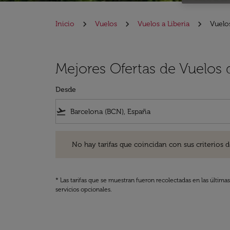
Inicio
Vuelos
Vuelos a Liberia
Vuelos
Mejores Ofertas de Vuelos 
Desde
flight_takeoff
No hay tarifas que coincidan con sus criterios de filtro
No hay tarifas que coincidan con sus criterios de f
* Las tarifas que se muestran fueron recolectadas en las última
servicios opcionales.