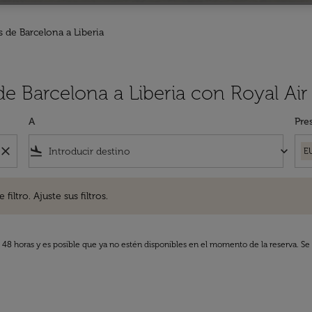
 de Barcelona a Liberia
de Barcelona a Liberia con Royal Ai
A
Pre
close
flight_land
keyboard_arrow_down
E
. Ajuste sus filtros.
iltro. Ajuste sus filtros.
s 48 horas y es posible que ya no estén disponibles en el momento de la reserva. Se 