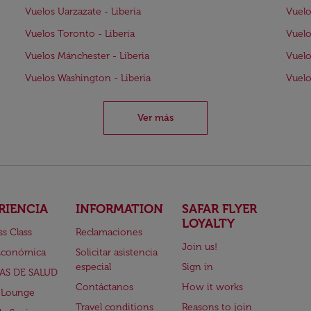
Vuelos Uarzazate - Liberia
Vuelo
Vuelos Toronto - Liberia
Vuelo
Vuelos Mánchester - Liberia
Vuelo
Vuelos Washington - Liberia
Vuelo
Ver más
RIENCIA
INFORMATION
SAFAR FLYER
LOYALTY
ss Class
Reclamaciones
Join us!
Económica
Solicitar asistencia
especial
Sign in
AS DE SALUD
Contáctanos
How it works
 Lounge
Travel conditions
Reasons to join