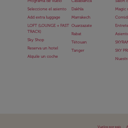
Programa de vuelo
Casablanca
Salón 
Seleccione el asiento
Dakhla
Magic 
Add extra luggage
Marrakech
Comida
LOFT (LOUNGE + FAST
Ouarzazate
Entret
TRACK)
Rabat
Asient
Sky Shop
Tétouan
SKYRA
Reserva un hotel
Tanger
SKY PR
Alquile un coche
Nuestra
|
Vuelos por país
A