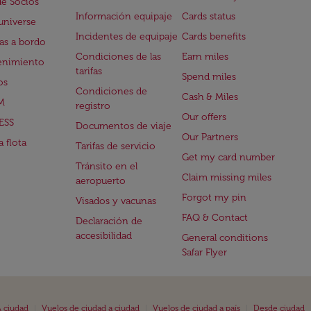
de Socios
Información equipaje
Cards status
universe
Incidentes de equipaje
Cards benefits
s a bordo
Condiciones de las
Earn miles
enimiento
tarifas
Spend miles
os
Condiciones de
Cash & Miles
M
registro
Our offers
ESS
Documentos de viaje
Our Partners
 flota
Tarifas de servicio
Get my card number
Tránsito en el
Claim missing miles
aeropuerto
Forgot my pin
Visados y vacunas
FAQ & Contact
Declaración de
accesibilidad
General conditions
Safar Flyer
|
|
|
 ciudad
Vuelos de ciudad a ciudad
Vuelos de ciudad a país
Desde ciudad