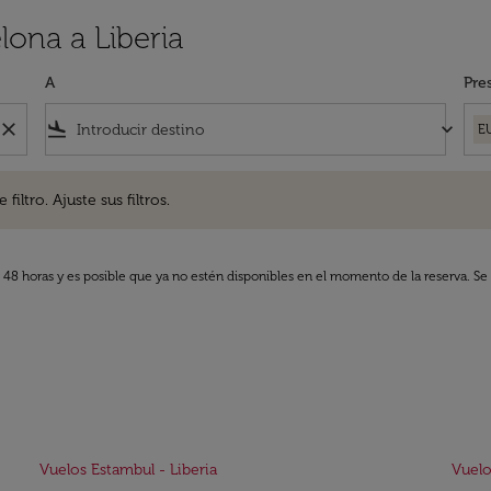
lona a Liberia
A
Pre
close
flight_land
keyboard_arrow_down
E
. Ajuste sus filtros.
iltro. Ajuste sus filtros.
s 48 horas y es posible que ya no estén disponibles en el momento de la reserva. Se 
Vuelos Estambul - Liberia
Vuelo