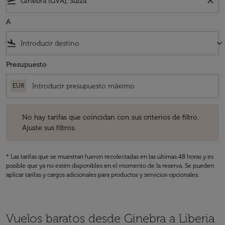
flight_takeoff
close
A
flight_land
keyboard_arrow_down
Presupuesto
EUR
No hay tarifas que coincidan con sus criterios de filtro. Ajuste sus fil
No hay tarifas que coincidan con sus criterios de filtro.
Ajuste sus filtros.
* Las tarifas que se muestran fueron recolectadas en las últimas 48 horas y es
posible que ya no estén disponibles en el momento de la reserva. Se pueden
aplicar tarifas y cargos adicionales para productos y servicios opcionales.
Vuelos baratos desde Ginebra a Liberia