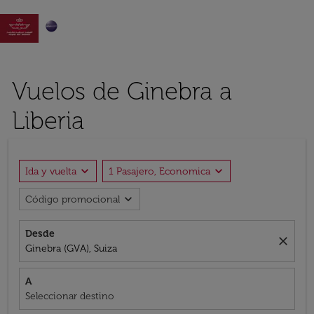

Vuelos de Ginebra a
Liberia
expand_more
expand_more
Ida y vuelta
1 Pasajero, Economica
expand_more
Código promocional
Desde
close
Ginebra (GVA), Suiza
A
Seleccionar destino