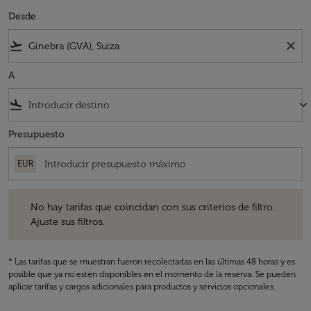
Desde
flight_takeoff
close
A
flight_land
keyboard_arrow_down
Presupuesto
EUR
No hay tarifas que coincidan con sus criterios de filtro. Ajuste sus fil
No hay tarifas que coincidan con sus criterios de filtro.
Ajuste sus filtros.
* Las tarifas que se muestran fueron recolectadas en las últimas 48 horas y es
posible que ya no estén disponibles en el momento de la reserva. Se pueden
aplicar tarifas y cargos adicionales para productos y servicios opcionales.