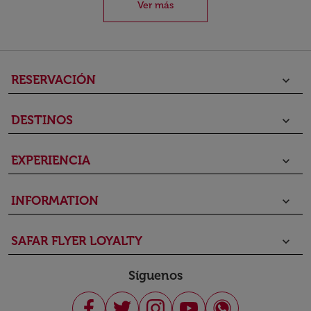
Ver más
RESERVACIÓN
keyboard_arrow_down
DESTINOS
keyboard_arrow_down
EXPERIENCIA
keyboard_arrow_down
INFORMATION
keyboard_arrow_down
SAFAR FLYER LOYALTY
keyboard_arrow_down
Síguenos