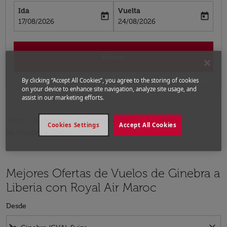
Ida
Vuelta
today
today
fc-booking-departure-date-aria-label
fc-booking-return-date-aria-label
17/08/2026
24/08/2026
Buscar
By clicking “Accept All Cookies”, you agree to the storing of cookies
on your device to enhance site navigation, analyze site usage, and
assist in our marketing efforts.
Inicio
Vuelos
Vuelos a Liberia
Vuelos
Cookies Settings
Accept All Cookies
de Ginebra a Liberia
Mejores Ofertas de Vuelos de Ginebra a
Liberia con Royal Air Maroc
Desde