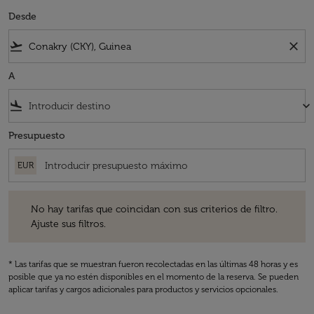
Desde
flight_takeoff
close
A
flight_land
keyboard_arrow_down
Presupuesto
EUR
No hay tarifas que coincidan con sus criterios de filtro. Ajuste sus fil
No hay tarifas que coincidan con sus criterios de filtro.
Ajuste sus filtros.
* Las tarifas que se muestran fueron recolectadas en las últimas 48 horas y es
posible que ya no estén disponibles en el momento de la reserva. Se pueden
aplicar tarifas y cargos adicionales para productos y servicios opcionales.