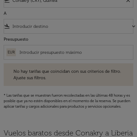
flight_takeoff
close
A
flight_land
keyboard_arrow_down
Presupuesto
EUR
No hay tarifas que coincidan con sus criterios de filtro. Ajuste sus fil
No hay tarifas que coincidan con sus criterios de filtro.
Ajuste sus filtros.
* Las tarifas que se muestran fueron recolectadas en las últimas 48 horas y es
posible que ya no estén disponibles en el momento de la reserva. Se pueden
aplicar tarifas y cargos adicionales para productos y servicios opcionales.
Vuelos baratos desde Conakry a Liberia