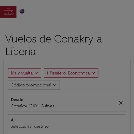

Vuelos de Conakry a
Liberia
expand_more
expand_more
Ida y vuelta
1 Pasajero, Economica
expand_more
Código promocional
Desde
close
Conakry (CKY), Guinea
A
Seleccionar destino