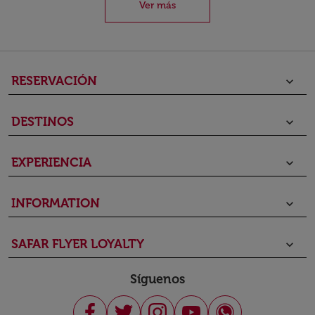
Ver más
RESERVACIÓN
keyboard_arrow_down
DESTINOS
keyboard_arrow_down
EXPERIENCIA
keyboard_arrow_down
INFORMATION
keyboard_arrow_down
SAFAR FLYER LOYALTY
keyboard_arrow_down
Síguenos