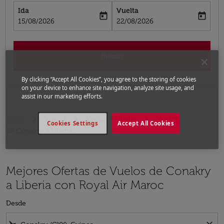
Ida
Vuelta
today
today
fc-booking-departure-date-aria-label
fc-booking-return-date-aria-label
15/08/2026
22/08/2026
Buscar
By clicking “Accept All Cookies”, you agree to the storing of cookies
on your device to enhance site navigation, analyze site usage, and
assist in our marketing efforts.
Inicio
Vuelos
Vuelos a Liberia
Vuelos
Cookies Settings
Accept All Cookies
de Conakry a Liberia
Mejores Ofertas de Vuelos de Conakry
a Liberia con Royal Air Maroc
Desde