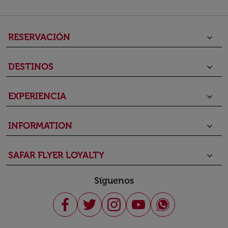
RESERVACIÓN
keyboard_arrow_down
DESTINOS
keyboard_arrow_down
EXPERIENCIA
keyboard_arrow_down
INFORMATION
keyboard_arrow_down
SAFAR FLYER LOYALTY
keyboard_arrow_down
Síguenos