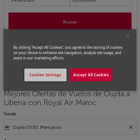
14/08/2026
21/08/2026
Buscar
By clicking “Accept All Cookies”, you agree to the storing of cookies
on your device to enhance site navigation, analyze site usage, and
assist in our marketing efforts.
Inicio
Vuelos
Vuelos a Liberia
Vuelos
de Oujda a Liberia
Cookies Settings
Accept All Cookies
Mejores Ofertas de Vuelos de Oujda a
Liberia con Royal Air Maroc
Desde
flight_takeoff
close