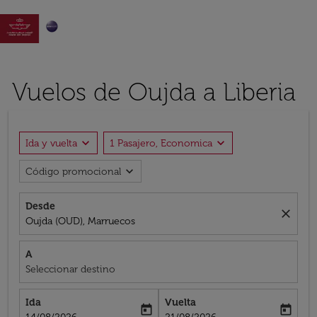

Vuelos de Oujda a Liberia
expand_more
expand_more
Ida y vuelta
1 Pasajero, Economica
expand_more
Código promocional
Desde
close
Oujda (OUD), Marruecos
A
Seleccionar destino
Ida
Vuelta
today
today
fc-booking-departure-date-aria-label
fc-booking-return-date-aria-label