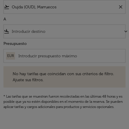
flight_takeoff
close
A
flight_land
keyboard_arrow_down
Presupuesto
EUR
No hay tarifas que coincidan con sus criterios de filtro. Ajuste sus fil
No hay tarifas que coincidan con sus criterios de filtro.
Ajuste sus filtros.
* Las tarifas que se muestran fueron recolectadas en las últimas 48 horas y es
posible que ya no estén disponibles en el momento de la reserva. Se pueden
aplicar tarifas y cargos adicionales para productos y servicios opcionales.