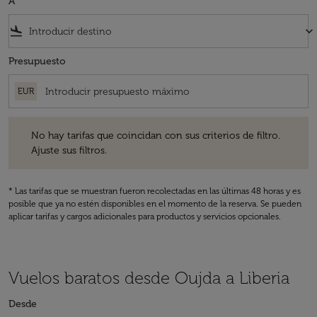
A
flight_land
keyboard_arrow_down
Presupuesto
EUR
No hay tarifas que coincidan con sus criterios de filtro. Ajuste sus fil
No hay tarifas que coincidan con sus criterios de filtro.
Ajuste sus filtros.
* Las tarifas que se muestran fueron recolectadas en las últimas 48 horas y es
posible que ya no estén disponibles en el momento de la reserva. Se pueden
aplicar tarifas y cargos adicionales para productos y servicios opcionales.
Vuelos baratos desde Oujda a Liberia
Desde