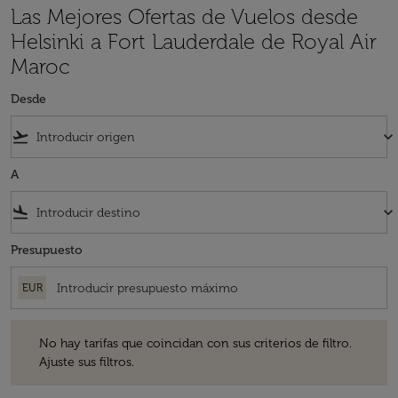
Las Mejores Ofertas de Vuelos desde
Helsinki a Fort Lauderdale de Royal Air
Maroc
Desde
flight_takeoff
keyboard_arrow_down
A
flight_land
keyboard_arrow_down
Presupuesto
EUR
No hay tarifas que coincidan con sus criterios de filtro. Ajuste sus fil
No hay tarifas que coincidan con sus criterios de filtro.
Ajuste sus filtros.