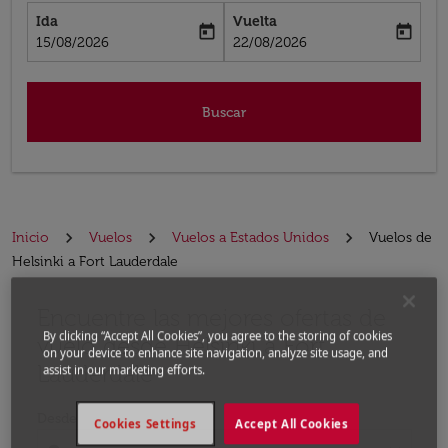
Ida
Vuelta
today
today
fc-booking-departure-date-aria-label
fc-booking-return-date-aria-label
15/08/2026
22/08/2026
Buscar
Inicio
Vuelos
Vuelos a Estados Unidos
Vuelos de
Helsinki a Fort Lauderdale
Encuentre las mejores ofertas de
Por favor, intente actualizar su ruta (origen y / o dest
By clicking “Accept All Cookies”, you agree to the storing of cookies
vuelo desde Helsinki a Fort
on your device to enhance site navigation, analyze site usage, and
Lauderdale
assist in our marketing efforts.
Desde
Cookies Settings
Accept All Cookies