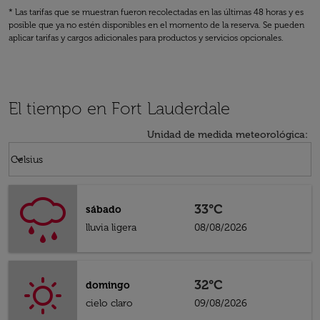
* Las tarifas que se muestran fueron recolectadas en las últimas 48 horas y es
posible que ya no estén disponibles en el momento de la reserva. Se pueden
aplicar tarifas y cargos adicionales para productos y servicios opcionales.
El tiempo en Fort Lauderdale
Unidad de medida meteorológica
:
Weather unit option Celsius Selected
keyboard_arrow_down
Celsius
33°C
sábado
lluvia ligera
08/08/2026
32°C
domingo
cielo claro
09/08/2026