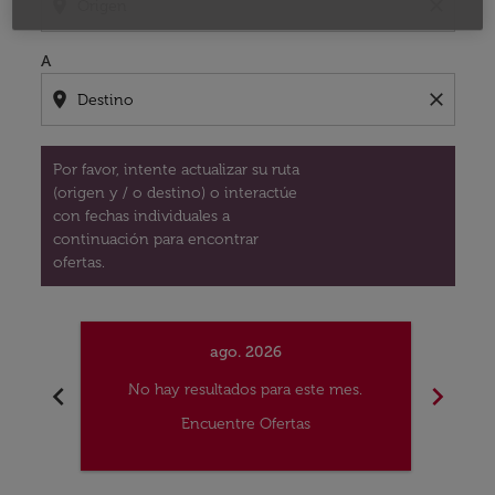
location_on
close
A
location_on
close
Por favor, intente actualizar su ruta
(origen y / o destino) o interactúe
con fechas individuales a
continuación para encontrar
ofertas.
ago. 2026
chevron_left
chevron_right
No hay resultados para este mes.
No
Encuentre Ofertas