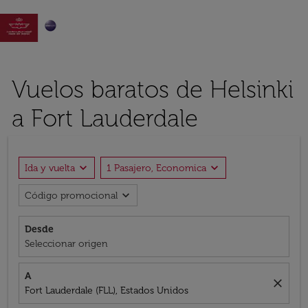

Vuelos baratos de Helsinki
a Fort Lauderdale
expand_more
expand_more
Ida y vuelta
1 Pasajero, Economica
expand_more
Código promocional
Desde
Seleccionar origen
A
close
Fort Lauderdale (FLL), Estados Unidos