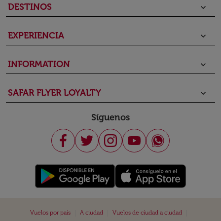
DESTINOS
keyboard_arrow_down
EXPERIENCIA
keyboard_arrow_down
INFORMATION
keyboard_arrow_down
SAFAR FLYER LOYALTY
keyboard_arrow_down
Síguenos
|
|
|
Vuelos por país
A ciudad
Vuelos de ciudad a ciudad