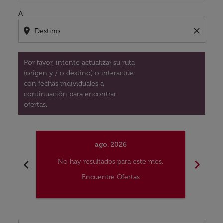
A
location_on
close
Por favor, intente actualizar su ruta
(origen y / o destino) o interactúe
con fechas individuales a
continuación para encontrar
ofertas.
ago. 2026
chevron_left
chevron_right
No hay resultados para este mes.
No
Encuentre Ofertas