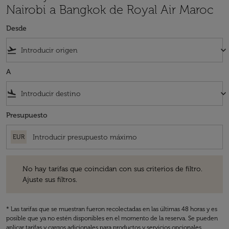
Nairobi a Bangkok de Royal Air Maroc
Desde
flight_takeoff
keyboard_arrow_down
A
flight_land
keyboard_arrow_down
Presupuesto
EUR
No hay tarifas que coincidan con sus criterios de filtro. Ajuste sus fil
No hay tarifas que coincidan con sus criterios de filtro.
Ajuste sus filtros.
* Las tarifas que se muestran fueron recolectadas en las últimas 48 horas y es
posible que ya no estén disponibles en el momento de la reserva. Se pueden
aplicar tarifas y cargos adicionales para productos y servicios opcionales.