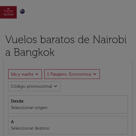

Vuelos baratos de Nairobi
a Bangkok
expand_more
expand_more
Ida y vuelta
1 Pasajero, Economica
expand_more
Código promocional
Desde
Seleccionar origen
A
Seleccionar destino