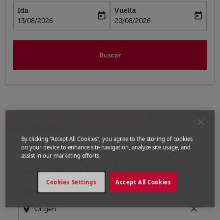
Ida
Vuelta
today
today
fc-booking-departure-date-aria-label
fc-booking-return-date-aria-label
13/08/2026
20/08/2026
Buscar
Inicio
Vuelos
Vuelos a Tailandia
Vuelos de
Nairobi a Bangkok
By clicking “Accept All Cookies”, you agree to the storing of cookies
on your device to enhance site navigation, analyze site usage, and
Encuentre las mejores ofertas de
Por favor, intente actualizar su ruta (origen y / o dest
assist in our marketing efforts.
vuelo desde Nairobi a Bangkok
Cookies Settings
Accept All Cookies
Desde
location_on
close