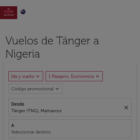

Vuelos de Tánger a
Nigeria
expand_more
expand_more
Ida y vuelta
1 Pasajero, Economica
expand_more
Código promocional
Desde
close
Tánger (TNG), Marruecos
A
Seleccionar destino