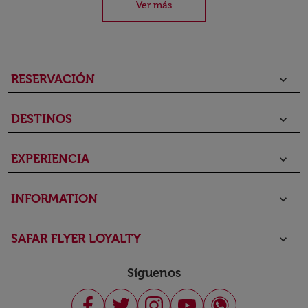
Ver más
RESERVACIÓN
keyboard_arrow_down
DESTINOS
keyboard_arrow_down
EXPERIENCIA
keyboard_arrow_down
INFORMATION
keyboard_arrow_down
SAFAR FLYER LOYALTY
keyboard_arrow_down
Síguenos