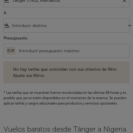
flight_takeoff
close
A
flight_land
keyboard_arrow_down
Presupuesto
EUR
No hay tarifas que coincidan con sus criterios de filtro. Ajuste sus fil
No hay tarifas que coincidan con sus criterios de filtro.
Ajuste sus filtros.
* Las tarifas que se muestran fueron recolectadas en las últimas 48 horas y es
posible que ya no estén disponibles en el momento de la reserva. Se pueden
aplicar tarifas y cargos adicionales para productos y servicios opcionales.
Vuelos baratos desde Tánger a Nigeria