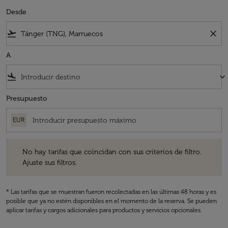
Desde
flight_takeoff
close
A
flight_land
keyboard_arrow_down
Presupuesto
EUR
No hay tarifas que coincidan con sus criterios de filtro. Ajuste sus fil
No hay tarifas que coincidan con sus criterios de filtro.
Ajuste sus filtros.
* Las tarifas que se muestran fueron recolectadas en las últimas 48 horas y es
posible que ya no estén disponibles en el momento de la reserva. Se pueden
aplicar tarifas y cargos adicionales para productos y servicios opcionales.