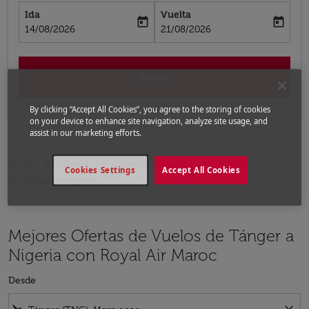
Ida
Vuelta
today
today
fc-booking-departure-date-aria-label
fc-booking-return-date-aria-label
14/08/2026
21/08/2026
Buscar
By clicking “Accept All Cookies”, you agree to the storing of cookies
on your device to enhance site navigation, analyze site usage, and
assist in our marketing efforts.
Inicio
Vuelos
Vuelos a Nigeria
Vuelos
Cookies Settings
Accept All Cookies
de Tánger a Nigeria
Mejores Ofertas de Vuelos de Tánger a
Nigeria con Royal Air Maroc
Desde