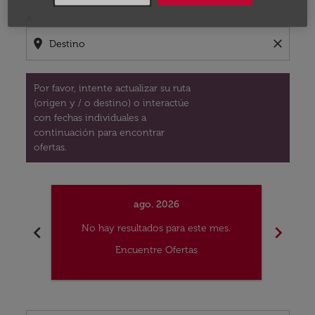
A
location_on
close
Por favor, intente actualizar su ruta
(origen y / o destino) o interactúe
con fechas individuales a
continuación para encontrar
ofertas.
ago. 2026
chevron_left
chevron_right
No hay resultados para este mes.
No
Encuentre Ofertas