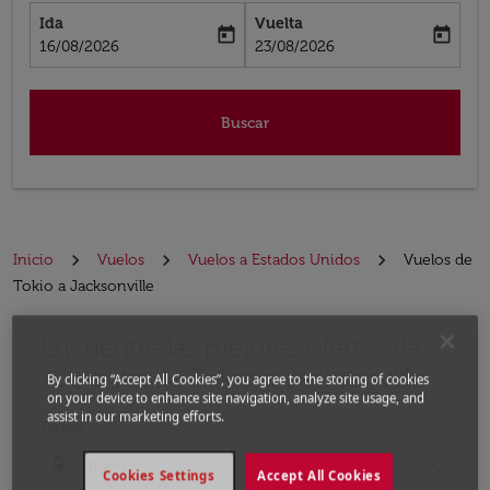
Ida
Vuelta
today
today
fc-booking-departure-date-aria-label
fc-booking-return-date-aria-label
16/08/2026
23/08/2026
Buscar
Inicio
Vuelos
Vuelos a Estados Unidos
Vuelos de
Tokio a Jacksonville
Encuentre las mejores ofertas de
Por favor, intente actualizar su ruta (origen y / o dest
vuelo desde Tokio a Jacksonville
By clicking “Accept All Cookies”, you agree to the storing of cookies
on your device to enhance site navigation, analyze site usage, and
assist in our marketing efforts.
Desde
location_on
close
Cookies Settings
Accept All Cookies