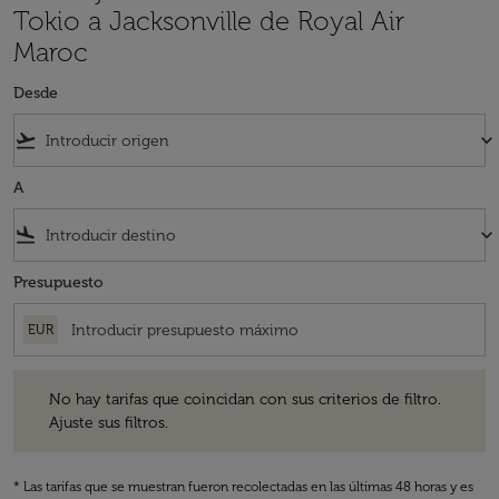
Tokio a Jacksonville de Royal Air
Maroc
Desde
flight_takeoff
keyboard_arrow_down
A
flight_land
keyboard_arrow_down
Presupuesto
EUR
No hay tarifas que coincidan con sus criterios de filtro. Ajuste sus fil
No hay tarifas que coincidan con sus criterios de filtro.
Ajuste sus filtros.
* Las tarifas que se muestran fueron recolectadas en las últimas 48 horas y es