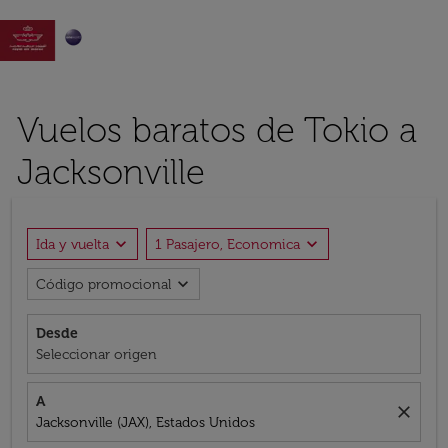

Vuelos baratos de Tokio a
Jacksonville
expand_more
expand_more
Ida y vuelta
1 Pasajero, Economica
expand_more
Código promocional
Desde
Seleccionar origen
A
close
Jacksonville (JAX), Estados Unidos