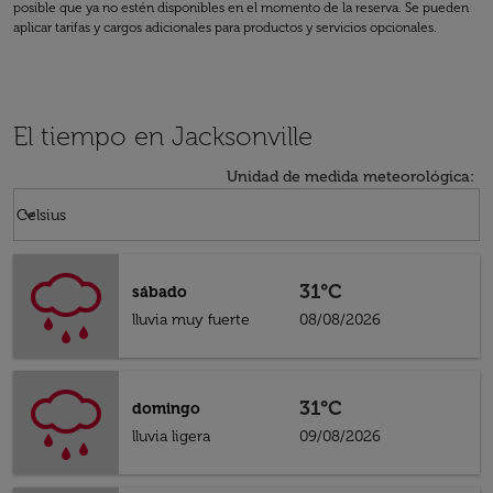
posible que ya no estén disponibles en el momento de la reserva. Se pueden
aplicar tarifas y cargos adicionales para productos y servicios opcionales.
El tiempo en Jacksonville
Unidad de medida meteorológica
:
Weather unit option Celsius Selected
keyboard_arrow_down
Celsius
31°C
sábado
lluvia muy fuerte
08/08/2026
31°C
domingo
lluvia ligera
09/08/2026