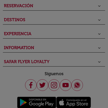
RESERVACIÓN
keyboard_arrow_down
DESTINOS
keyboard_arrow_down
EXPERIENCIA
keyboard_arrow_down
INFORMATION
keyboard_arrow_down
SAFAR FLYER LOYALTY
keyboard_arrow_down
Síguenos