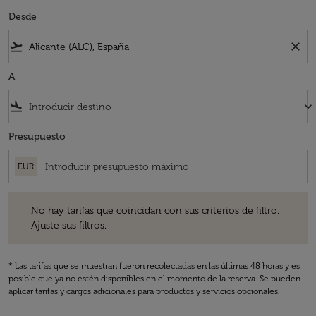
Desde
flight_takeoff
close
A
flight_land
keyboard_arrow_down
Presupuesto
EUR
No hay tarifas que coincidan con sus criterios de filtro. Ajuste sus fil
No hay tarifas que coincidan con sus criterios de filtro.
Ajuste sus filtros.
* Las tarifas que se muestran fueron recolectadas en las últimas 48 horas y es
posible que ya no estén disponibles en el momento de la reserva. Se pueden
aplicar tarifas y cargos adicionales para productos y servicios opcionales.