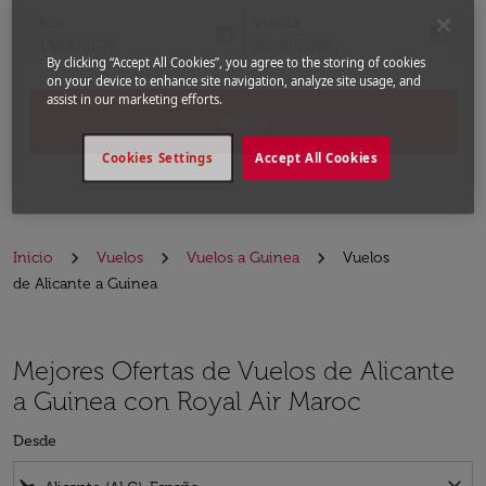
Ida
Vuelta
today
today
fc-booking-departure-date-aria-label
fc-booking-return-date-aria-label
13/08/2026
20/08/2026
By clicking “Accept All Cookies”, you agree to the storing of cookies
on your device to enhance site navigation, analyze site usage, and
assist in our marketing efforts.
Buscar
Cookies Settings
Accept All Cookies
Inicio
Vuelos
Vuelos a Guinea
Vuelos
de Alicante a Guinea
Mejores Ofertas de Vuelos de Alicante
a Guinea con Royal Air Maroc
Desde