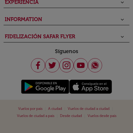
EXPERIENCIA
keyboard_arrow_down
INFORMATION
keyboard_arrow_down
FIDELIZACIÓN SAFAR FLYER
keyboard_arrow_down
Síguenos
|
|
|
Vuelos por país
A ciudad
Vuelos de ciudad a ciudad
|
|
Vuelos de ciudad a país
Desde ciudad
Vuelos desde país