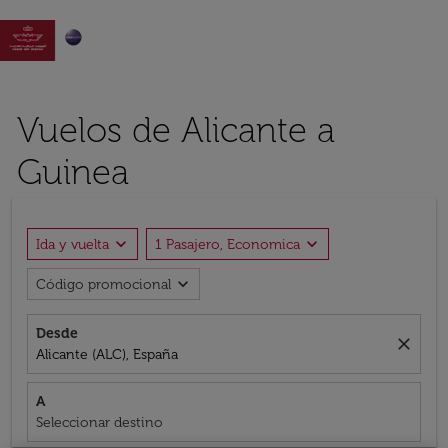

Vuelos de Alicante a
Guinea
expand_more
expand_more
Ida y vuelta
1 Pasajero, Economica
expand_more
Código promocional
Desde
close
Alicante (ALC), España
A
Seleccionar destino