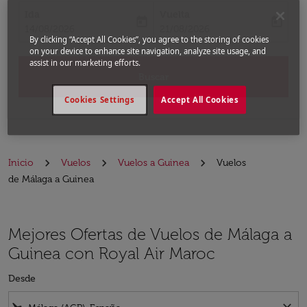
Ida
Vuelta
today
today
fc-booking-departure-date-aria-label
fc-booking-return-date-aria-label
14/08/2026
21/08/2026
By clicking “Accept All Cookies”, you agree to the storing of cookies
on your device to enhance site navigation, analyze site usage, and
assist in our marketing efforts.
Buscar
Cookies Settings
Accept All Cookies
Inicio
Vuelos
Vuelos a Guinea
Vuelos
de Málaga a Guinea
Mejores Ofertas de Vuelos de Málaga a
Guinea con Royal Air Maroc
Desde