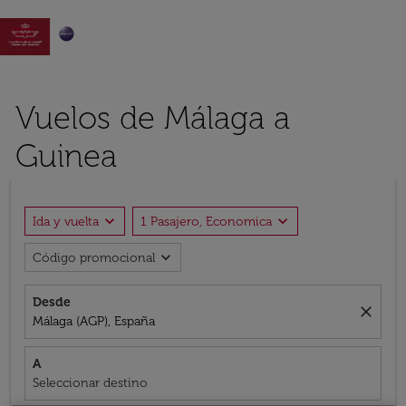

Vuelos de Málaga a
Guinea
expand_more
expand_more
Ida y vuelta
1 Pasajero, Economica
expand_more
Código promocional
Desde
close
Málaga (AGP), España
A
Seleccionar destino