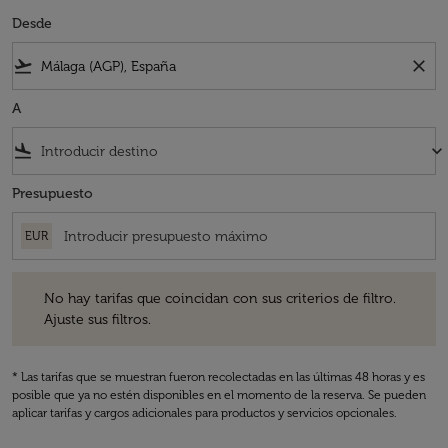
Desde
flight_takeoff
close
A
flight_land
keyboard_arrow_down
Presupuesto
EUR
No hay tarifas que coincidan con sus criterios de filtro. Ajuste sus fil
No hay tarifas que coincidan con sus criterios de filtro.
Ajuste sus filtros.
* Las tarifas que se muestran fueron recolectadas en las últimas 48 horas y es
posible que ya no estén disponibles en el momento de la reserva. Se pueden
aplicar tarifas y cargos adicionales para productos y servicios opcionales.