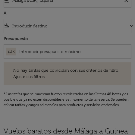
flight_takeoff
close
A
flight_land
keyboard_arrow_down
Presupuesto
EUR
No hay tarifas que coincidan con sus criterios de filtro. Ajuste sus fil
No hay tarifas que coincidan con sus criterios de filtro.
Ajuste sus filtros.
* Las tarifas que se muestran fueron recolectadas en las últimas 48 horas y es
posible que ya no estén disponibles en el momento de la reserva. Se pueden
aplicar tarifas y cargos adicionales para productos y servicios opcionales.
Vuelos baratos desde Málaga a Guinea