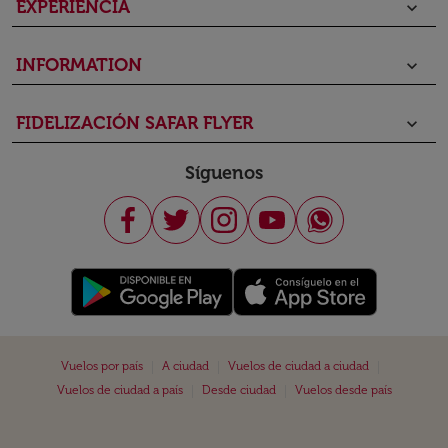
EXPERIENCIA
keyboard_arrow_down
INFORMATION
keyboard_arrow_down
FIDELIZACIÓN SAFAR FLYER
keyboard_arrow_down
Síguenos
|
|
|
Vuelos por país
A ciudad
Vuelos de ciudad a ciudad
|
|
Vuelos de ciudad a país
Desde ciudad
Vuelos desde país