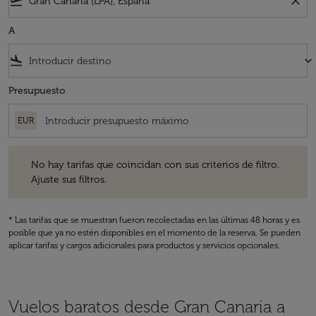
flight_takeoff
close
A
flight_land
keyboard_arrow_down
Presupuesto
EUR
No hay tarifas que coincidan con sus criterios de filtro. Ajuste sus fil
No hay tarifas que coincidan con sus criterios de filtro.
Ajuste sus filtros.
* Las tarifas que se muestran fueron recolectadas en las últimas 48 horas y es
posible que ya no estén disponibles en el momento de la reserva. Se pueden
aplicar tarifas y cargos adicionales para productos y servicios opcionales.
Vuelos baratos desde Gran Canaria a