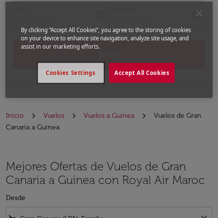
Ida
Vuelta
today
today
fc-booking-departure-date-aria-label
fc-booking-return-date-aria-label
13/08/2026
20/08/2026
By clicking “Accept All Cookies”, you agree to the storing of cookies
on your device to enhance site navigation, analyze site usage, and
assist in our marketing efforts.
Buscar
Cookies Settings
Accept All Cookies
Inicio
Vuelos
Vuelos a Guinea
Vuelos de Gran
Canaria a Guinea
Mejores Ofertas de Vuelos de Gran
Canaria a Guinea con Royal Air Maroc
Desde