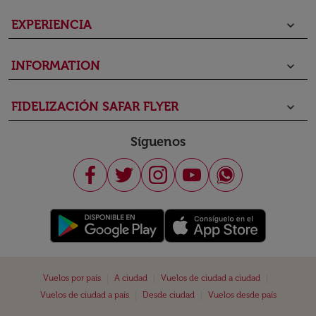
EXPERIENCIA
keyboard_arrow_down
INFORMATION
keyboard_arrow_down
FIDELIZACIÓN SAFAR FLYER
keyboard_arrow_down
Síguenos
|
|
|
Vuelos por país
A ciudad
Vuelos de ciudad a ciudad
|
|
Vuelos de ciudad a país
Desde ciudad
Vuelos desde país