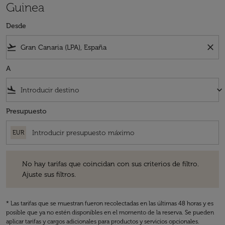
Guinea
Desde
flight_takeoff
close
A
flight_land
keyboard_arrow_down
Presupuesto
EUR
No hay tarifas que coincidan con sus criterios de filtro. Ajuste sus fil
No hay tarifas que coincidan con sus criterios de filtro.
Ajuste sus filtros.
* Las tarifas que se muestran fueron recolectadas en las últimas 48 horas y es
posible que ya no estén disponibles en el momento de la reserva. Se pueden
aplicar tarifas y cargos adicionales para productos y servicios opcionales.