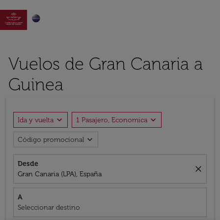

Vuelos de Gran Canaria a
Guinea
expand_more
expand_more
Ida y vuelta
1 Pasajero, Economica
expand_more
Código promocional
Desde
close
Gran Canaria (LPA), España
A
Seleccionar destino