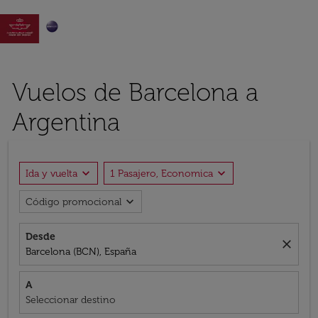

Vuelos de Barcelona a
Argentina
expand_more
expand_more
Ida y vuelta
1 Pasajero, Economica
expand_more
Código promocional
Desde
close
Barcelona (BCN), España
A
Seleccionar destino