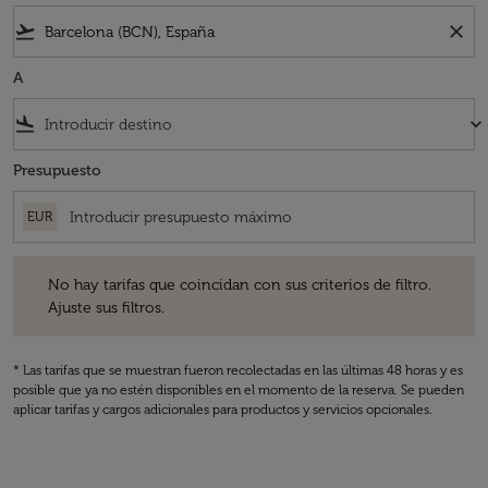
flight_takeoff
close
A
flight_land
keyboard_arrow_down
Presupuesto
EUR
No hay tarifas que coincidan con sus criterios de filtro. Ajuste sus fil
No hay tarifas que coincidan con sus criterios de filtro.
Ajuste sus filtros.
* Las tarifas que se muestran fueron recolectadas en las últimas 48 horas y es
posible que ya no estén disponibles en el momento de la reserva. Se pueden
aplicar tarifas y cargos adicionales para productos y servicios opcionales.