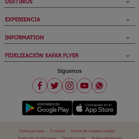
DESTINOS
keyboard_arrow_down
EXPERIENCIA
keyboard_arrow_down
INFORMATION
keyboard_arrow_down
FIDELIZACIÓN SAFAR FLYER
keyboard_arrow_down
Síguenos
|
|
|
Vuelos por país
A ciudad
Vuelos de ciudad a ciudad
|
|
Vuelos de ciudad a país
Desde ciudad
Vuelos desde país