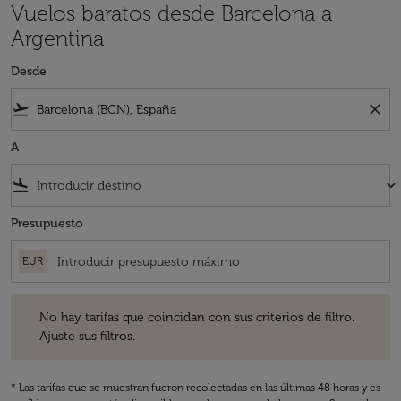
Vuelos baratos desde Barcelona a
Argentina
Desde
flight_takeoff
close
A
flight_land
keyboard_arrow_down
Presupuesto
EUR
No hay tarifas que coincidan con sus criterios de filtro. Ajuste sus fil
No hay tarifas que coincidan con sus criterios de filtro.
Ajuste sus filtros.
* Las tarifas que se muestran fueron recolectadas en las últimas 48 horas y es