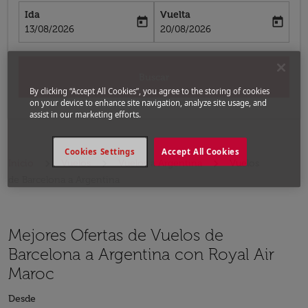
Ida
Vuelta
today
today
fc-booking-departure-date-aria-label
fc-booking-return-date-aria-label
13/08/2026
20/08/2026
Buscar
By clicking “Accept All Cookies”, you agree to the storing of cookies
on your device to enhance site navigation, analyze site usage, and
assist in our marketing efforts.
Cookies Settings
Accept All Cookies
Inicio
Vuelos
Vuelos a Argentina
Vuelos
de Barcelona a Argentina
Mejores Ofertas de Vuelos de
Barcelona a Argentina con Royal Air
Maroc
Desde