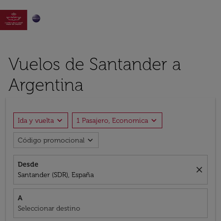

Vuelos de Santander a
Argentina
expand_more
expand_more
Ida y vuelta
1 Pasajero, Economica
expand_more
Código promocional
Desde
close
Santander (SDR), España
A
Seleccionar destino