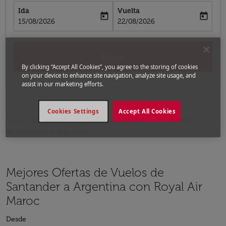
Ida
Vuelta
today
today
fc-booking-departure-date-aria-label
fc-booking-return-date-aria-label
15/08/2026
22/08/2026
Buscar
By clicking “Accept All Cookies”, you agree to the storing of cookies
on your device to enhance site navigation, analyze site usage, and
assist in our marketing efforts.
Cookies Settings
Accept All Cookies
Inicio
Vuelos
Vuelos a Argentina
Vuelos
de Santander a Argentina
Mejores Ofertas de Vuelos de
Santander a Argentina con Royal Air
Maroc
Desde