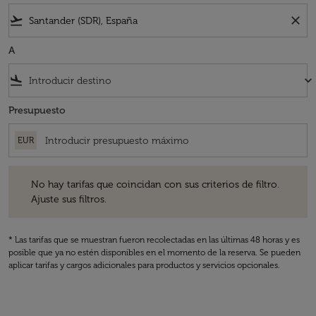
flight_takeoff
close
A
flight_land
keyboard_arrow_down
Presupuesto
EUR
No hay tarifas que coincidan con sus criterios de filtro. Ajuste sus fil
No hay tarifas que coincidan con sus criterios de filtro.
Ajuste sus filtros.
* Las tarifas que se muestran fueron recolectadas en las últimas 48 horas y es
posible que ya no estén disponibles en el momento de la reserva. Se pueden
aplicar tarifas y cargos adicionales para productos y servicios opcionales.