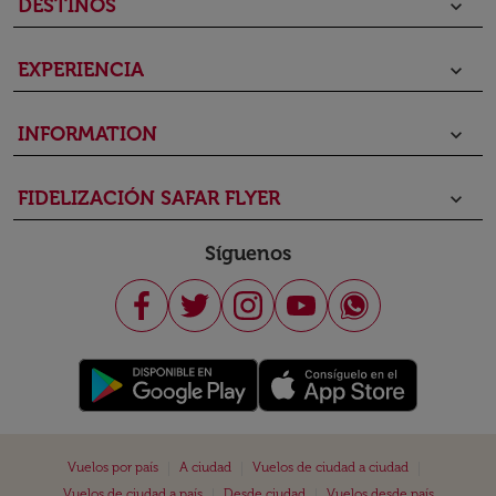
DESTINOS
keyboard_arrow_down
EXPERIENCIA
keyboard_arrow_down
INFORMATION
keyboard_arrow_down
FIDELIZACIÓN SAFAR FLYER
keyboard_arrow_down
Síguenos
|
|
|
Vuelos por país
A ciudad
Vuelos de ciudad a ciudad
|
|
Vuelos de ciudad a país
Desde ciudad
Vuelos desde país