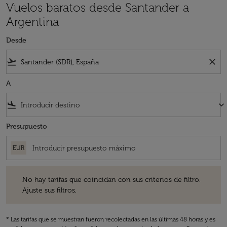
Vuelos baratos desde Santander a
Argentina
Desde
flight_takeoff
close
A
flight_land
keyboard_arrow_down
Presupuesto
EUR
No hay tarifas que coincidan con sus criterios de filtro. Ajuste sus fil
No hay tarifas que coincidan con sus criterios de filtro.
Ajuste sus filtros.
* Las tarifas que se muestran fueron recolectadas en las últimas 48 horas y es