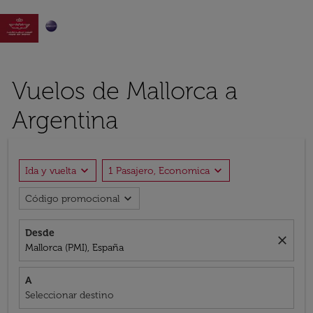

Vuelos de Mallorca a
Argentina
expand_more
expand_more
Ida y vuelta
1 Pasajero, Economica
expand_more
Código promocional
Desde
close
Mallorca (PMI), España
A
Seleccionar destino