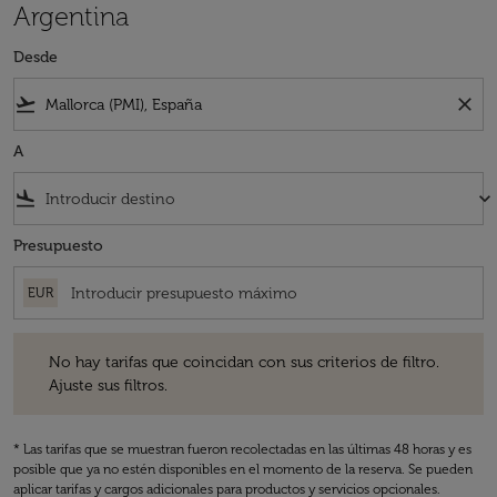
Argentina
Desde
flight_takeoff
close
A
flight_land
keyboard_arrow_down
Presupuesto
EUR
No hay tarifas que coincidan con sus criterios de filtro. Ajuste sus fil
No hay tarifas que coincidan con sus criterios de filtro.
Ajuste sus filtros.
* Las tarifas que se muestran fueron recolectadas en las últimas 48 horas y es
posible que ya no estén disponibles en el momento de la reserva. Se pueden
aplicar tarifas y cargos adicionales para productos y servicios opcionales.