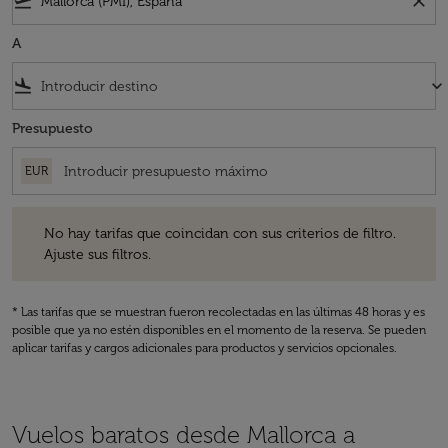
flight_takeoff
close
A
flight_land
keyboard_arrow_down
Presupuesto
EUR
No hay tarifas que coincidan con sus criterios de filtro. Ajuste sus fil
No hay tarifas que coincidan con sus criterios de filtro.
Ajuste sus filtros.
* Las tarifas que se muestran fueron recolectadas en las últimas 48 horas y es
posible que ya no estén disponibles en el momento de la reserva. Se pueden
aplicar tarifas y cargos adicionales para productos y servicios opcionales.
Vuelos baratos desde Mallorca a