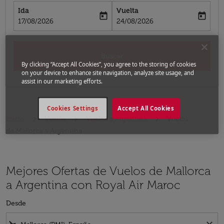
Ida
Vuelta
today
today
fc-booking-departure-date-aria-label
fc-booking-return-date-aria-label
17/08/2026
24/08/2026
Buscar
By clicking “Accept All Cookies”, you agree to the storing of cookies
on your device to enhance site navigation, analyze site usage, and
assist in our marketing efforts.
Cookies Settings
Accept All Cookies
Inicio
Vuelos
Vuelos a Argentina
Vuelos
de Mallorca a Argentina
Mejores Ofertas de Vuelos de Mallorca
a Argentina con Royal Air Maroc
Desde