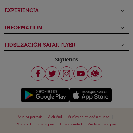
EXPERIENCIA
keyboard_arrow_down
INFORMATION
keyboard_arrow_down
FIDELIZACIÓN SAFAR FLYER
keyboard_arrow_down
Síguenos
|
|
|
Vuelos por país
A ciudad
Vuelos de ciudad a ciudad
|
|
Vuelos de ciudad a país
Desde ciudad
Vuelos desde país