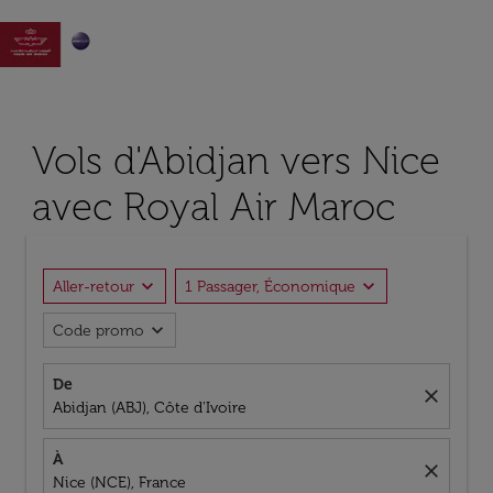

Vols d'Abidjan vers Nice
avec Royal Air Maroc
expand_more
expand_more
Aller-retour
1 Passager, Économique
expand_more
Code promo
De
close
Abidjan (ABJ), Côte d'Ivoire
À
close
Nice (NCE), France