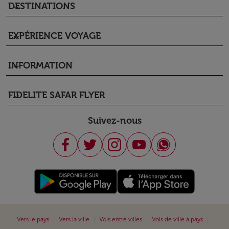
DESTINATIONS
keyboard_arrow_down
EXPÉRIENCE VOYAGE
keyboard_arrow_down
INFORMATION
keyboard_arrow_down
FIDELITE SAFAR FLYER
keyboard_arrow_down
Suivez-nous
|
|
|
|
Vers le pays
Vers la ville
Vols entre villes
Vols de ville à pays