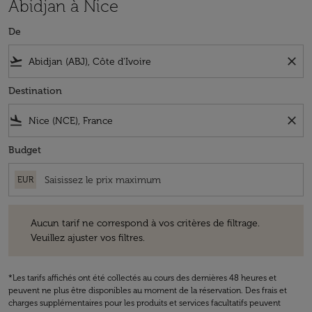
Abidjan à Nice
De
flight_takeoff
close
Destination
flight_land
close
Budget
EUR
Aucun tarif ne correspond à vos critères de filtrage. Veuillez ajuster v
Aucun tarif ne correspond à vos critères de filtrage.
Veuillez ajuster vos filtres.
*Les tarifs affichés ont été collectés au cours des dernières 48 heures et
peuvent ne plus être disponibles au moment de la réservation. Des frais et
charges supplémentaires pour les produits et services facultatifs peuvent