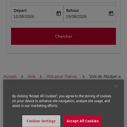
Départ
Retour
today
today
fc-booking-departure-date-aria-label
fc-booking-return-date-aria-label
12/08/2026
19/08/2026
Chercher
Accueil
Vols
Vols pour France
Vols de Abidjan a
Nice
By clicking “Accept All Cookies”, you agree to the storing of cookies
Prochains Vols de Abidjan vers
Aucun tarif trouvé pour les options populaires sélectio
on your device to enhance site navigation, analyze site usage, and
Nice
assist in our marketing efforts.
À partir de
Cookies Settings
Accept All Cookies