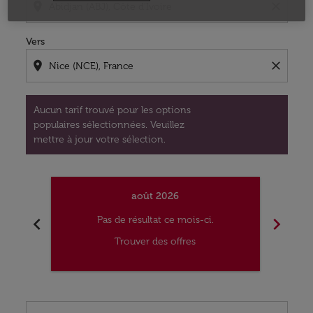
location_on
close
Vers
location_on
close
Aucun tarif trouvé pour les options
populaires sélectionnées. Veuillez
mettre à jour votre sélection.
août 2026
chevron_left
chevron_right
Pas de résultat ce mois-ci.
Trouver des offres