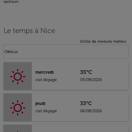
appliquer.
Le temps à Nice
Unité de mesure météo
:
Weather unit option Celsius Selected
keyboard_arrow_down
Celsius
35°C
mercredi
ciel dégagé
05/08/2026
33°C
jeudi
ciel dégagé
06/08/2026