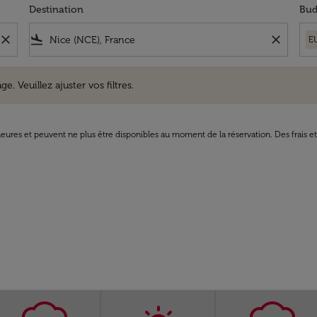
Destination
Bud
close
flight_land
close
E
uillez ajuster vos filtres.
e. Veuillez ajuster vos filtres.
8 heures et peuvent ne plus être disponibles au moment de la réservation. Des frais e