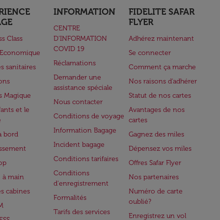
RIENCE
INFORMATION
FIDELITE SAFAR
AGE
FLYER
CENTRE
ss Class
D’INFORMATION
Adhérez maintenant
COVID 19
e Economique
Se connecter
Réclamations
s sanitaires
Comment ça marche
Demander une
lons
Nos raisons d'adhérer
assistance spéciale
s Magique
Statut de nos cartes
Nous contacter
ants et le
Avantages de nos
Conditions de voyage
e
cartes
Information Bagage
à bord
Gagnez des miles
Incident bagage
issement
Dépensez vos miles
Conditions tarifaires
op
Offres Safar Flyer
Conditions
 à main
Nos partenaires
d'enregistrement
es cabines
Numéro de carte
Formalités
oublié?
M
Tarifs des services
Enregistrez un vol
ESS