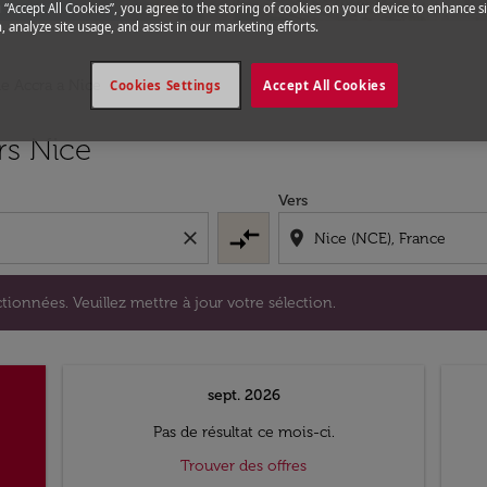
g “Accept All Cookies”, you agree to the storing of cookies on your device to enhance si
, analyze site usage, and assist in our marketing efforts.
de Accra a Nice
Cookies Settings
Accept All Cookies
s sélectionnées. Veuillez mettre à jour votre sélection.
rs Nice
Vers
compare_arrows
close
location_on
tionnées. Veuillez mettre à jour votre sélection.
sept. 2026
Pas de résultat ce mois-ci.
Trouver des offres