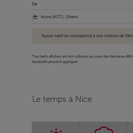
De
flight_takeoff
Aucun tarif ne correspond à vos critères de filtrage. Ve
Aucun tarif ne correspond à vos critères de filtrag
*Les tarifs affichés ont été collectés au cours des dernières 4
facultatifs peuvent appliquer.
Le temps à Nice