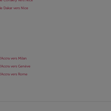
de Conakry vers Nice
de Dakar vers Nice
d'Accra vers Milan
d'Accra vers Genève
d'Accra vers Rome