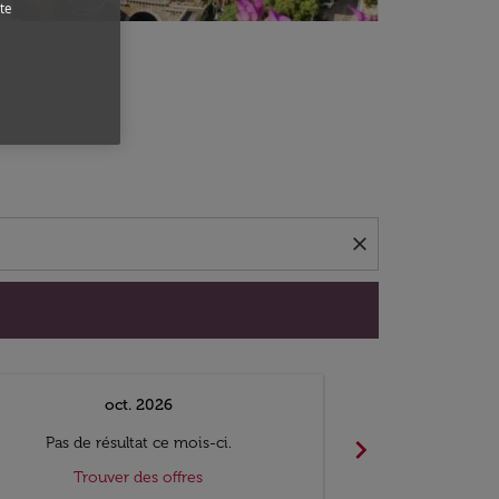
te
close
oct. 2026
n
chevron_right
Pas de résultat ce mois-ci.
Pas de ré
Trouver des offres
Trouv