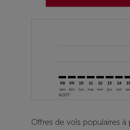
Displaying fares for août-2026
ACC–NCE: cmp-view-offers-discla
ACC–NCE: cmp-view-offers-di
ACC–NCE: cmp-view-offer
ACC–NCE: cmp-view-o
ACC–NCE: cmp-vi
ACC–NCE: c
ACC–NC
AC
08
09
10
11
12
13
14
1
sam
dim
lun
mar
mer
jeu
ven
sa
AOÛT
Offres de vols populaires à 