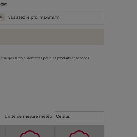
get
UR
t charges supplémentaires pour les produits et services
Weather unit option Celsius Select
keyboard_arrow_down
Unité de mesure météo
:
Celsius