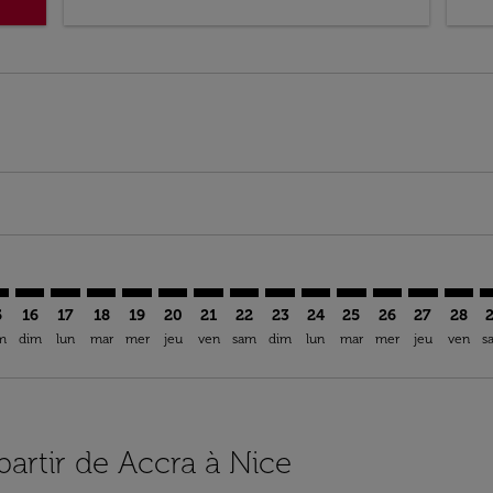
imer. Trouver des offres
sclaimer. Trouver des offres
s-disclaimer. Trouver des offres
ffers-disclaimer. Trouver des offres
ew-offers-disclaimer. Trouver des offres
mp-view-offers-disclaimer. Trouver des offres
E: cmp-view-offers-disclaimer. Trouver des offres
C–NCE: cmp-view-offers-disclaimer. Trouver des offres
ACC–NCE: cmp-view-offers-disclaimer. Trouver des offres
ACC–NCE: cmp-view-offers-disclaimer. Trouver des of
ACC–NCE: cmp-view-offers-disclaimer. Trouver de
ACC–NCE: cmp-view-offers-disclaimer. Trouve
ACC–NCE: cmp-view-offers-disclaimer. Tr
ACC–NCE: cmp-view-offers-disclaimer
ACC–NCE: cmp-view-offers-discla
ACC–NCE: cmp-view-offers-d
ACC–NCE: cmp-view-offe
ACC–NCE: cmp-view-
ACC–NCE: cmp-v
ACC–NCE: c
ACC–N
A
5
16
17
18
19
20
21
22
23
24
25
26
27
28
m
dim
lun
mar
mer
jeu
ven
sam
dim
lun
mar
mer
jeu
ven
s
partir de Accra à Nice