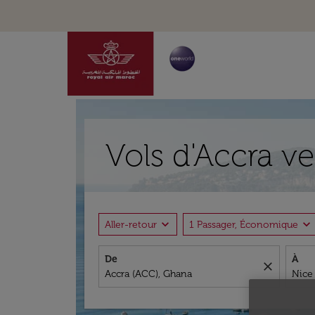
Vols d'Accra v
expand_more
expand_more
Aller-retour
1 Passager, Économique
De
À
close