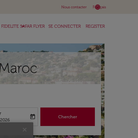
language
keyboard_arrow_down
Nous contacter
Français
keyboard_arrow_down
FIDELITE SAFAR FLYER
SE CONNECTER
REGISTER
r Maroc
r
today
Chercher
abel
king-return-date-aria-label
/2026