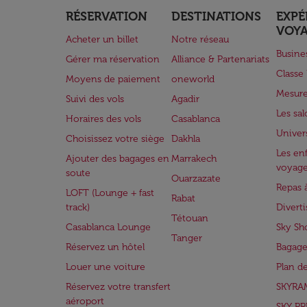
RÉSERVATION
DESTINATIONS
EXPÉ
VOY
Acheter un billet
Notre réseau
Busine
Gérer ma réservation
Alliance & Partenariats
Class
Moyens de paiement
oneworld
Mesure
Suivi des vols
Agadir
Les sa
Horaires des vols
Casablanca
Univer
Choisissez votre siège
Dakhla
Les enf
Ajouter des bagages en
Marrakech
voyag
soute
Ouarzazate
Repas 
LOFT (Lounge + fast
Rabat
track)
Divert
Tétouan
Casablanca Lounge
Sky Sh
Tanger
Réservez un hôtel
Bagage
Louer une voiture
Plan d
Réservez votre transfert
SKYRA
aéroport
SKY PR