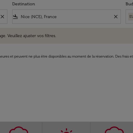
Destination
Bud
close
flight_land
close
E
uillez ajuster vos filtres.
e. Veuillez ajuster vos filtres.
8 heures et peuvent ne plus être disponibles au moment de la réservation. Des frais e