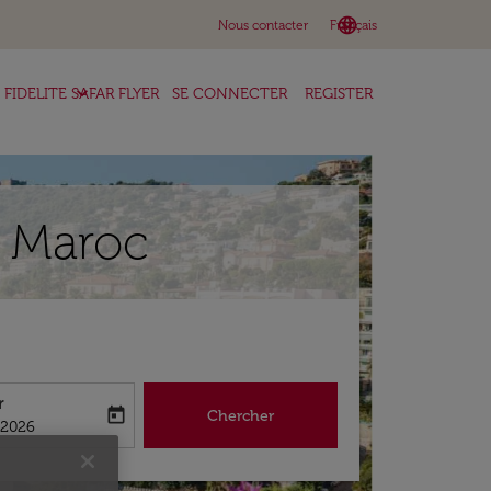
language
keyboard_arrow_down
Nous contacter
Français
keyboard_arrow_down
FIDELITE SAFAR FLYER
SE CONNECTER
REGISTER
r Maroc
r
today
Chercher
abel
king-return-date-aria-label
/2026