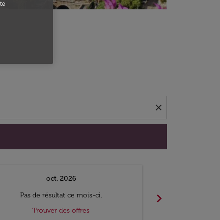
te
close
oct. 2026
n
chevron_right
Pas de résultat ce mois-ci.
Pas de ré
Trouver des offres
Trouv