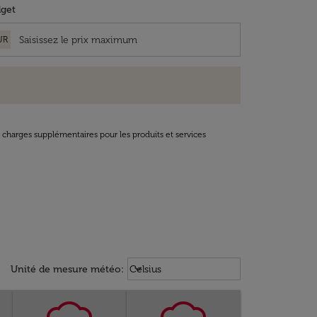
get
UR
t charges supplémentaires pour les produits et services
Weather unit option Celsius Select
keyboard_arrow_down
Unité de mesure météo
:
Celsius