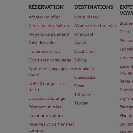
RÉSERVATION
DESTINATIONS
EXPÉ
VOY
Acheter un billet
Notre réseau
Busine
Gérer ma réservation
Alliance & Partenariats
Class
Moyens de paiement
oneworld
Mesure
Suivi des vols
Agadir
Les sa
Horaires des vols
Casablanca
Univer
Choisissez votre siège
Dakhla
Les enf
Ajouter des bagages en
Marrakech
voyag
soute
Ouarzazate
Repas 
LOFT (Lounge + fast
Rabat
track)
Divert
Tétouan
Casablanca Lounge
Sky Sh
Tanger
Réservez un hôtel
Bagage
Louer une voiture
Plan d
Réservez votre transfert
SKYRA
aéroport
SKY PR