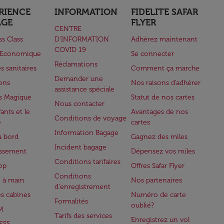
RIENCE
INFORMATION
FIDELITE SAFAR
AGE
FLYER
CENTRE
ss Class
D’INFORMATION
Adhérez maintenant
COVID 19
e Economique
Se connecter
Réclamations
s sanitaires
Comment ça marche
Demander une
lons
Nos raisons d'adhérer
assistance spéciale
s Magique
Statut de nos cartes
Nous contacter
ants et le
Avantages de nos
Conditions de voyage
e
cartes
Information Bagage
à bord
Gagnez des miles
Incident bagage
issement
Dépensez vos miles
Conditions tarifaires
op
Offres Safar Flyer
Conditions
 à main
Nos partenaires
d'enregistrement
es cabines
Numéro de carte
Formalités
oublié?
M
Tarifs des services
Enregistrez un vol
ESS