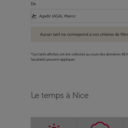
De
flight_takeoff
Aucun tarif ne correspond à vos critères de filtrage. Ve
Aucun tarif ne correspond à vos critères de filtrag
*Les tarifs affichés ont été collectés au cours des dernières 4
facultatifs peuvent appliquer.
Le temps à Nice