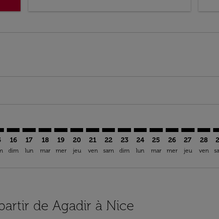
imer. Trouver des offres
sclaimer. Trouver des offres
s-disclaimer. Trouver des offres
ffers-disclaimer. Trouver des offres
ew-offers-disclaimer. Trouver des offres
mp-view-offers-disclaimer. Trouver des offres
E: cmp-view-offers-disclaimer. Trouver des offres
A–NCE: cmp-view-offers-disclaimer. Trouver des offres
AGA–NCE: cmp-view-offers-disclaimer. Trouver des offres
AGA–NCE: cmp-view-offers-disclaimer. Trouver des of
AGA–NCE: cmp-view-offers-disclaimer. Trouver de
AGA–NCE: cmp-view-offers-disclaimer. Trouve
AGA–NCE: cmp-view-offers-disclaimer. Tr
AGA–NCE: cmp-view-offers-disclaimer
AGA–NCE: cmp-view-offers-discl
AGA–NCE: cmp-view-offers-d
AGA–NCE: cmp-view-offe
AGA–NCE: cmp-view-
AGA–NCE: cmp-v
AGA–NCE: 
AGA–N
A
5
16
17
18
19
20
21
22
23
24
25
26
27
28
m
dim
lun
mar
mer
jeu
ven
sam
dim
lun
mar
mer
jeu
ven
s
partir de Agadir à Nice