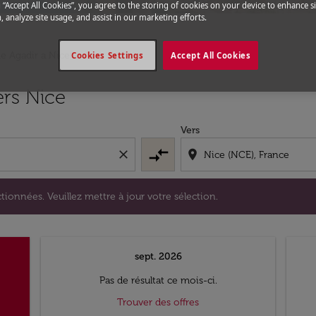
g “Accept All Cookies”, you agree to the storing of cookies on your device to enhance si
, analyze site usage, and assist in our marketing efforts.
de Agadir a Nice
Cookies Settings
Accept All Cookies
s sélectionnées. Veuillez mettre à jour votre sélection.
ers Nice
Vers
compare_arrows
close
location_on
tionnées. Veuillez mettre à jour votre sélection.
sept. 2026
Pas de résultat ce mois-ci.
Trouver des offres