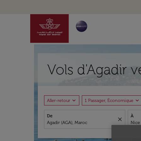
Vols d'Agadir 
expand_more
expand_more
Aller-retour
1 Passager, Économique
De
À
close