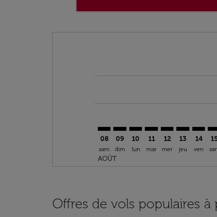
Displaying fares for août-2026
AGA–NCE: cmp-view-offers-discla
AGA–NCE: cmp-view-offers-di
AGA–NCE: cmp-view-offer
AGA–NCE: cmp-view-o
AGA–NCE: cmp-vi
AGA–NCE: c
AGA–NC
AG
08
09
10
11
12
13
14
1
sam
dim
lun
mar
mer
jeu
ven
sa
AOÛT
Offres de vols populaires à 