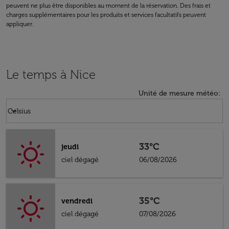
peuvent ne plus être disponibles au moment de la réservation. Des frais et
charges supplémentaires pour les produits et services facultatifs peuvent
appliquer.
Le temps à Nice
Unité de mesure météo
:
Weather unit option Celsius Selected
keyboard_arrow_down
Celsius
33°C
jeudi
ciel dégagé
06/08/2026
35°C
vendredi
ciel dégagé
07/08/2026