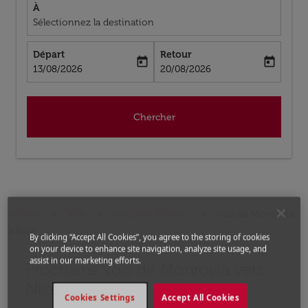
À
Sélectionnez la destination
Départ
Retour
today
today
fc-booking-departure-date-aria-label
fc-booking-return-date-aria-label
13/08/2026
20/08/2026
Chercher
Accueil
Vols
Vols pour France
Vols de Monrovia
a Nice
By clicking “Accept All Cookies”, you agree to the storing of cookies
on your device to enhance site navigation, analyze site usage, and
assist in our marketing efforts.
Prochains Vols de Monrovia vers
Aucun tarif trouvé pour les options populaires sélectio
Nice
Cookies Settings
Accept All Cookies