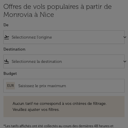
Offres de vols populaires à partir de
Monrovia à Nice
De
flight_takeoff
keyboard_arrow_down
Destination
flight_land
keyboard_arrow_down
Budget
EUR
Aucun tarif ne correspond à vos critères de filtrage. Veuillez ajuster v
Aucun tarif ne correspond à vos critères de filtrage.
Veuillez ajuster vos filtres.
*Les tarifs affichés ont été collectés au cours des dernières 48 heures et