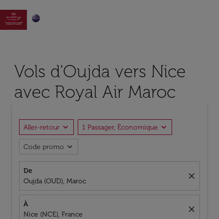

Vols d'Oujda vers Nice
avec Royal Air Maroc
expand_more
expand_more
Aller-retour
1 Passager, Économique
expand_more
Code promo
De
close
Oujda (OUD), Maroc
À
close
Nice (NCE), France