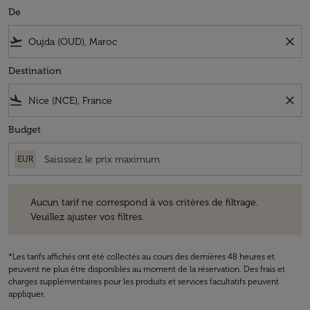
De
flight_takeoff
close
Destination
flight_land
close
Budget
EUR
Aucun tarif ne correspond à vos critères de filtrage. Veuillez ajuster v
Aucun tarif ne correspond à vos critères de filtrage.
Veuillez ajuster vos filtres.
*Les tarifs affichés ont été collectés au cours des dernières 48 heures et
peuvent ne plus être disponibles au moment de la réservation. Des frais et
charges supplémentaires pour les produits et services facultatifs peuvent
appliquer.