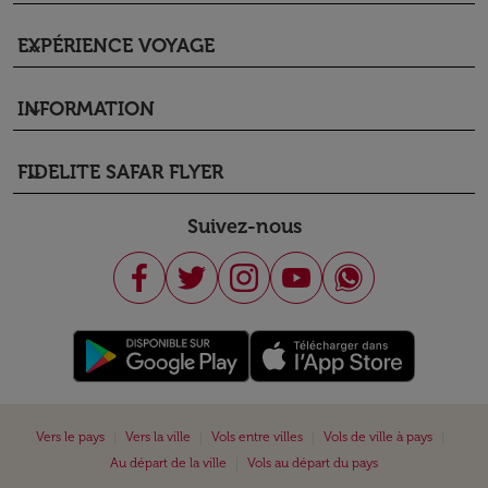
EXPÉRIENCE VOYAGE
keyboard_arrow_down
INFORMATION
keyboard_arrow_down
FIDELITE SAFAR FLYER
keyboard_arrow_down
Suivez-nous
|
|
|
|
Vers le pays
Vers la ville
Vols entre villes
Vols de ville à pays
|
Au départ de la ville
Vols au départ du pays