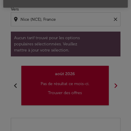
Vers
location_on
close
Aucun tarif trouvé pour les options
populaires sélectionnées. Veuillez
mettre à jour votre sélection.
août 2026
chevron_left
chevron_right
Pas de résultat ce mois-ci.
Trouver des offres
Displaying fares for août-2026