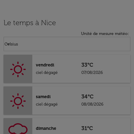
Le temps à Nice
Unité de mesure météo
:
Weather unit option Celsius Selected
keyboard_arrow_down
Celsius
33°C
vendredi
ciel dégagé
07/08/2026
34°C
samedi
ciel dégagé
08/08/2026
31°C
dimanche