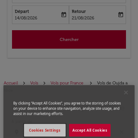
Départ
Retour
today
today
fc-booking-departure-date-aria-label
fc-booking-return-date-aria-label
14/08/2026
21/08/2026
Chercher
Accueil
Vols
Vols pour France
Vols de Oujda a
Nice
By clicking “Accept All Cookies”, you agree to the storing of cookies
Prochains Vols de Oujda vers Nice
Aucun tarif trouvé pour les options populaires sélectio
on your device to enhance site navigation, analyze site usage, and
assist in our marketing efforts.
À partir de
Cookies Settings
Accept All Cookies
location_on
close