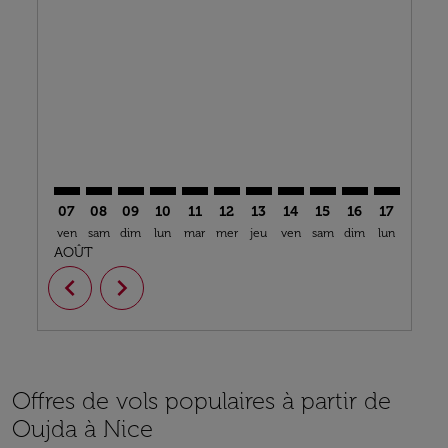
OUD–NCE: cmp-view-offers-disclaimer. Trouver des o
OUD–NCE: cmp-view-offers-disclaimer. Trouver d
OUD–NCE: cmp-view-offers-disclaimer. Trouv
OUD–NCE: cmp-view-offers-disclaimer. T
OUD–NCE: cmp-view-offers-disclaim
OUD–NCE: cmp-view-offers-disc
OUD–NCE: cmp-view-offers-
OUD–NCE: cmp-view-off
OUD–NCE: cmp-view
OUD–NCE: cmp-
OUD–NCE: 
OUD–N
O
07
08
09
10
11
12
13
14
15
16
17
18
ven
sam
dim
lun
mar
mer
jeu
ven
sam
dim
lun
mar
m
AOÛT
chevron_left
chevron_right
Offres de vols populaires à partir de
Oujda à Nice