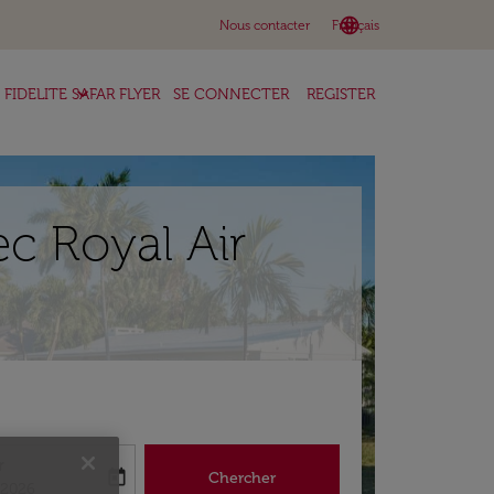
language
keyboard_arrow_down
Nous contacter
Français
keyboard_arrow_down
FIDELITE SAFAR FLYER
SE CONNECTER
REGISTER
ec Royal Air
r
today
Chercher
abel
king-return-date-aria-label
/2026