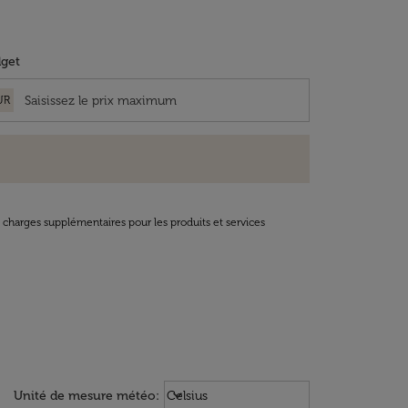
get
UR
t charges supplémentaires pour les produits et services
Weather unit option Celsius Select
keyboard_arrow_down
Unité de mesure météo
:
Celsius