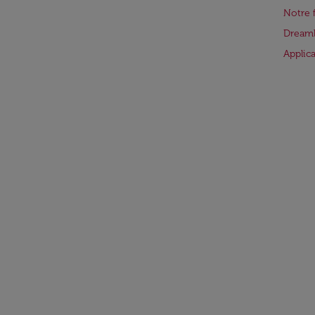
Notre 
Dreaml
Applic