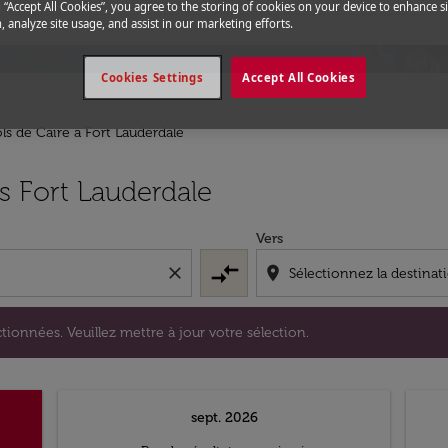
g “Accept All Cookies”, you agree to the storing of cookies on your device to enhance si
, analyze site usage, and assist in our marketing efforts.
Cookies Settings
Accept All Cookies
ls de Caire a Fort Lauderdale
s sélectionnées. Veuillez mettre à jour votre sélection.
s Fort Lauderdale
Vers
compare_arrows
close
location_on
tionnées. Veuillez mettre à jour votre sélection.
sept. 2026