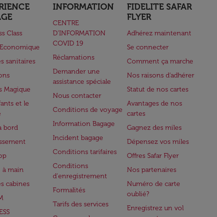
RIENCE
INFORMATION
FIDELITE SAFAR
AGE
FLYER
CENTRE
ss Class
D’INFORMATION
Adhérez maintenant
COVID 19
e Economique
Se connecter
Réclamations
s sanitaires
Comment ça marche
Demander une
lons
Nos raisons d'adhérer
assistance spéciale
s Magique
Statut de nos cartes
Nous contacter
ants et le
Avantages de nos
Conditions de voyage
e
cartes
Information Bagage
à bord
Gagnez des miles
Incident bagage
issement
Dépensez vos miles
Conditions tarifaires
op
Offres Safar Flyer
Conditions
 à main
Nos partenaires
d'enregistrement
es cabines
Numéro de carte
Formalités
oublié?
M
Tarifs des services
Enregistrez un vol
ESS