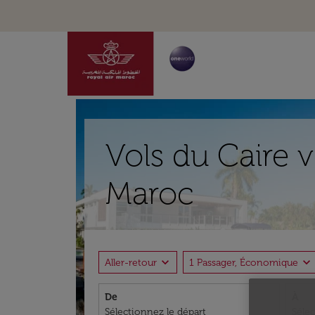
Vols du Caire v
Maroc
expand_more
expand_more
Aller-retour
1 Passager, Économique
De
À