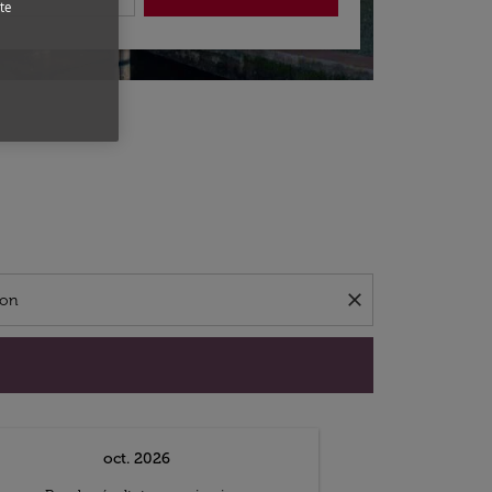
te
close
oct. 2026
n