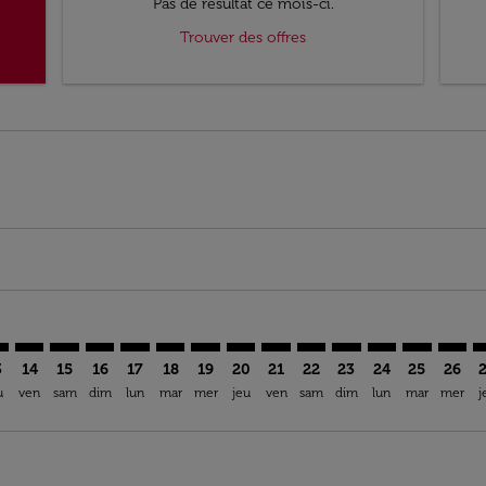
Pas de résultat ce mois-ci.
Trouver des offres
mer. Trouver des offres
claimer. Trouver des offres
-disclaimer. Trouver des offres
ffers-disclaimer. Trouver des offres
ew-offers-disclaimer. Trouver des offres
p-view-offers-disclaimer. Trouver des offres
L: cmp-view-offers-disclaimer. Trouver des offres
I–FLL: cmp-view-offers-disclaimer. Trouver des offres
CAI–FLL: cmp-view-offers-disclaimer. Trouver des offres
CAI–FLL: cmp-view-offers-disclaimer. Trouver des offr
CAI–FLL: cmp-view-offers-disclaimer. Trouver des 
CAI–FLL: cmp-view-offers-disclaimer. Trouver
CAI–FLL: cmp-view-offers-disclaimer. Tro
CAI–FLL: cmp-view-offers-disclaimer.
CAI–FLL: cmp-view-offers-discla
CAI–FLL: cmp-view-offers-di
CAI–FLL: cmp-view-offer
CAI–FLL: cmp-view-
CAI–FLL: cmp-v
CAI–FLL: c
CAI–FL
C
3
14
15
16
17
18
19
20
21
22
23
24
25
26
u
ven
sam
dim
lun
mar
mer
jeu
ven
sam
dim
lun
mar
mer
j