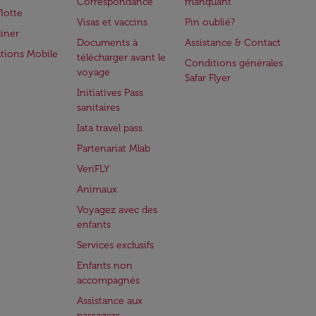
Correspondance
manquant
flotte
Visas et vaccins
Pin oublié?
iner
Documents à
Assistance & Contact
ations Mobile
télécharger avant le
Conditions générales
voyage
Safar Flyer
Initiatives Pass
sanitaires
Iata travel pass
Partenariat Mlab
VeriFLY
Animaux
Voyagez avec des
enfants
Services exclusifs
Enfants non
accompagnés
Assistance aux
passagers