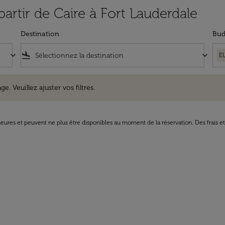
partir de Caire à Fort Lauderdale
Destination
Bud
keyboard_arrow_down
flight_land
keyboard_arrow_down
E
uillez ajuster vos filtres.
e. Veuillez ajuster vos filtres.
8 heures et peuvent ne plus être disponibles au moment de la réservation. Des frais e