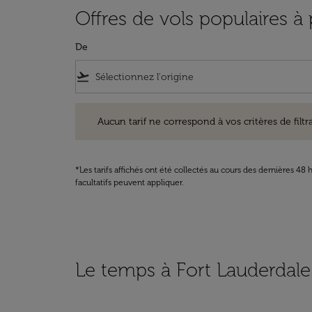
Offres de vols populaires à 
De
flight_takeoff
Aucun tarif ne correspond à vos critères de filtrage. Ve
Aucun tarif ne correspond à vos critères de filtrag
*Les tarifs affichés ont été collectés au cours des dernières 4
facultatifs peuvent appliquer.
Le temps à Fort Lauderdale