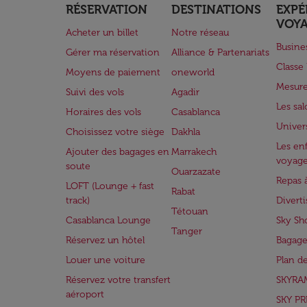
RÉSERVATION
DESTINATIONS
EXPÉ
VOY
Acheter un billet
Notre réseau
Busine
Gérer ma réservation
Alliance & Partenariats
Class
Moyens de paiement
oneworld
Mesure
Suivi des vols
Agadir
Les sa
Horaires des vols
Casablanca
Univer
Choisissez votre siège
Dakhla
Les enf
Ajouter des bagages en
Marrakech
voyag
soute
Ouarzazate
Repas 
LOFT (Lounge + fast
Rabat
track)
Divert
Tétouan
Casablanca Lounge
Sky Sh
Tanger
Réservez un hôtel
Bagage
Louer une voiture
Plan d
Réservez votre transfert
SKYRA
aéroport
SKY PR